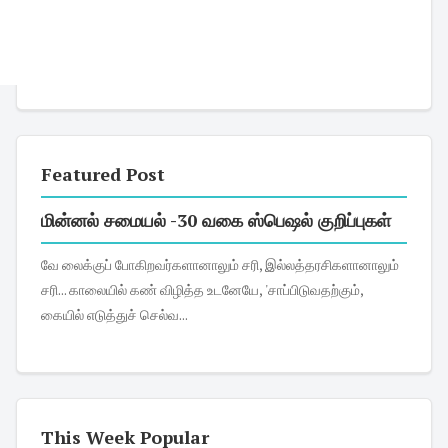
Featured Post
மின்னல் சமையல் -30 வகை ஸ்பெஷல் குறிப்புகள்
வே லைக்குப் போகிறவர்களானாலும் சரி, இல்லத்தரசிகளானாலும்
சரி... காலையில் கண் விழித்த உடனேயே, 'சாப்பிடுவதற்கும்,
கையில் எடுத்துச் செல்வ...
This Week Popular