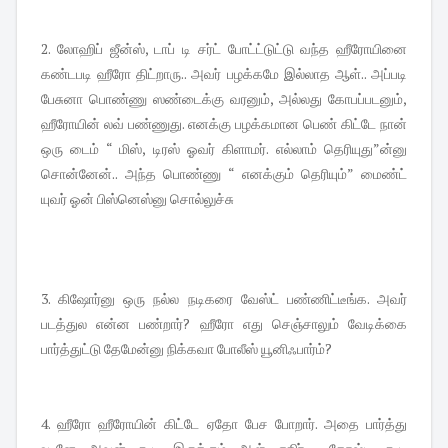
2. லோஹிப் ஜீன்ஸ், டாப் டி சர்ட் போட்ட்டுட்டு வந்த ஹீரோயினை
கண்டபடி ஹீரோ திட்றாரு.. அவர் பழக்கமே இல்லாத ஆள்.. அப்படி
பேசுனா பொண்ணு ஸண்டைக்கு வரனும், அல்லது கோபப்படனும்,
ஹீரோயின் லவ் பண்ணுது. எனக்கு பழக்கமான பெண் கிட்டே நான்
ஒரு டைம் “ மிஸ், டிரஸ் ஓவர் கிளாமர். எல்லாம் தெரியுது”ன்னு
சொன்னேன்.. அந்த பொண்ணு “ எனக்கும் தெரியும்” மைண்ட்
யுவர் ஓன் பிஸ்னெஸ்னு சொல்லுச்சு
3. கிஷோர்னு ஒரு நல்ல நடிகரை வேஸ்ட் பண்ணிட்டீங்க. அவர்
படத்துல என்ன பண்றார்? ஹீரோ எது செஞ்சாலும் வேடிக்கை
பார்த்துட்டு தேமேன்னு நிக்கவா போலீஸ் யூனிஃபார்ம்?
4. ஹீரோ ஹீரோயின் கிட்டே ஏதோ பேச போறார். அதை பார்த்து