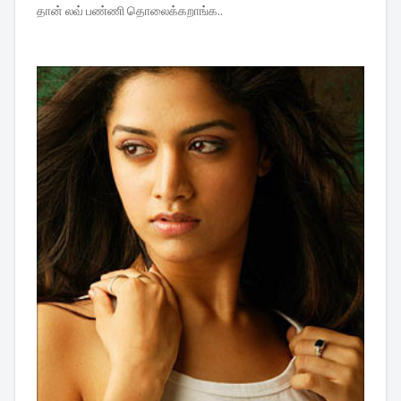
தான் லவ் பண்ணி தொலைக்கறாங்க..