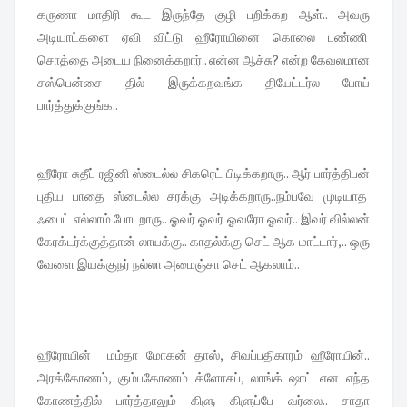
கருணா மாதிரி கூட இருந்தே குழி பறிக்கற ஆள்.. அவரு
அடியாட்களை ஏவி விட்டு ஹீரோயினை கொலை பண்ணி
சொத்தை அடைய நினைக்கறார்.. என்ன ஆச்சு? என்ற கேவலமான
சஸ்பென்சை தில் இருக்கறவங்க தியேட்டர்ல போய்
பார்த்துக்குங்க..
ஹீரோ சுதீப் ரஜினி ஸ்டைல்ல சிகரெட் பிடிக்கறாரு.. ஆர் பார்த்திபன்
புதிய பாதை ஸ்டைல்ல சரக்கு அடிக்கறாரு..நம்பவே முடியாத
ஃபைட் எல்லாம் போடறாரு.. ஓவர் ஓவர் ஓவரோ ஓவர்.. இவர் வில்லன்
கேரக்டர்க்குத்தான் லாயக்கு.. காதல்க்கு செட் ஆக மாட்டார்,.. ஒரு
வேளை இயக்குநர் நல்லா அமைஞ்சா செட் ஆகலாம்..
ஹீரோயின் மம்தா மோகன் தாஸ், சிவப்பதிகாரம் ஹீரோயின்..
அரக்கோணம், கும்பகோணம் க்ளோசப், லாங்க் ஷாட் என எந்த
கோணத்தில் பார்த்தாலும் கிளு கிளுப்பே வர்லை.. சாதா