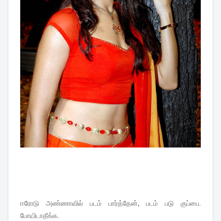
ஈரோடு அண்ணாவில் படம் பார்த்தேன், படம் படு குப்பை.
போயிடாதீங்க.