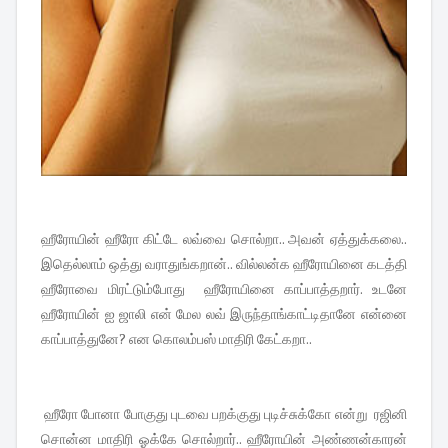
ஹீரோயின் ஹீரோ கிட்டே லவ்வை சொல்றா.. அவன் ஏத்துக்கலை..
இதெல்லாம் ஒத்து வராதுங்கறான்.. வில்லன்க ஹீரோயினை கடத்தி
ஹீரோவை மிரட்டும்போது ஹீரோயினை காப்பாத்தறார். உடனே
ஹீரோயின் ஐ ஜாலி என் மேல லவ் இருந்தாங்காட்டிதானே என்னை
காப்பாத்துனே? என கொலம்பஸ் மாதிரி கேட்கறா..
ஹீரோ போனா போகுது புடவை பறக்குது புடிச்சுக்கோ என்று ரஜினி
சொன்ன மாதிரி ஓக்கே சொல்றார்.. ஹீரோயின் அண்ணன்காரன்