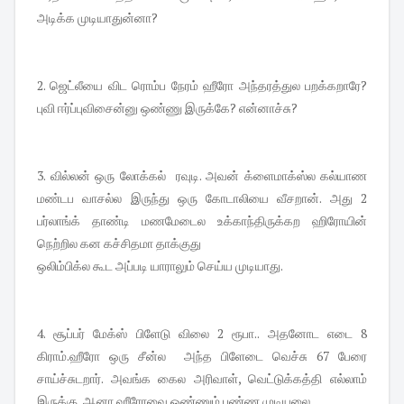
அடிக்க முடியாதுன்னா?
2. ஜெட்லீயை விட ரொம்ப நேரம் ஹீரோ அந்தரத்துல பறக்கறாரே?
புவி ஈர்ப்புவிசைன்னு ஒண்ணு இருக்கே? என்னாச்சு?
3. வில்லன் ஒரு லோக்கல் ரவுடி. அவன் க்ளைமாக்ஸ்ல கல்யாண
மண்டப வாசல்ல இருந்து ஒரு கோடாலியை வீசறான். அது 2
பர்லாங்க் தாண்டி மணமேடைல உக்காந்திருக்கற ஹிரோயின்
நெற்றில கன கச்சிதமா தாக்குது
ஒலிம்பிக்ல கூட அப்படி யாராலும் செய்ய முடியாது.
4. சூப்பர் மேக்ஸ் பிளேடு விலை 2 ரூபா.. அதனோட எடை 8
கிராம்.ஹீரோ ஒரு சீன்ல அந்த பிளேடை வெச்சு 67 பேரை
சாய்ச்சுடறார். அவங்க கைல அரிவாள், வெட்டுக்கத்தி எல்லாம்
இருக்கு, ஆனா ஹீரோவை ஒண்ணும் பண்ண முடியலை.