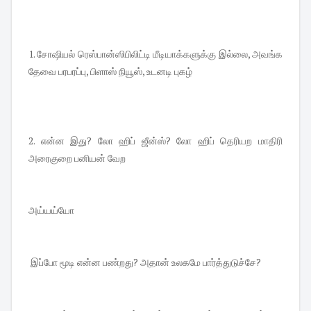
1. சோஷியல் ரெஸ்பான்ஸிபிலிட்டி மீடியாக்களுக்கு இல்லை, அவங்க
தேவை பரபரப்பு, பிளாஸ் நியூஸ், உடனடி புகழ்
2. என்ன இது? லோ ஹிப் ஜீன்ஸ்? லோ ஹிப் தெரியற மாதிரி
அரைகுறை பனியன் வேற
அய்யய்யோ
இப்போ மூடி என்ன பண்றது? அதான் உலகமே பார்த்துடுச்சே?