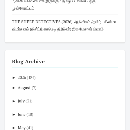
7,2026 ல் வெளியாக இருக்கும் தமிழ்ப்படங்கள் - ஒரு
முன்னோட்டம்
THE SHEEP DETECTIVES (2026)-ஆங்கிலம் /தமிழ் - சினிமா
விமர்சனம் (மிஸ்ட்ரி காமெடி திரில்லர்)@அமேசான் பிரைம்
Blog Archive
►
2026
(184)
►
August
(7)
►
July
(31)
►
June
(18)
►
May
(41)