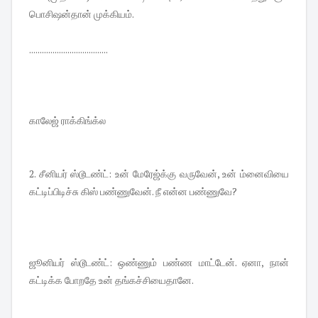
பொசிஷன்தான் முக்கியம்.
.....................................
காலேஜ் ராக்கிங்க்ல
2. சீனியர் ஸ்டூடண்ட்: உன் மேரேஜ்க்கு வருவேன், உன் ம்னைவியை
கட்டிப்பிடிச்சு கிஸ் பண்ணுவேன். நீ என்ன பண்ணுவே?
ஜூனியர் ஸ்டூடண்ட்: ஒண்ணும் பண்ண மாட்டேன். ஏனா, நான்
கட்டிக்க போறதே உன் தங்கச்சியைதானே.