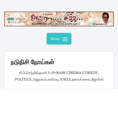
Skip
to
content
Menu
நடுநிசி நோய்கள்
சி.பி.செந்தில்குமார்
·
5:19:00 AM
·
CINEMA
,
COMEDY
,
POLITICS
,
அனுபவம்
,
காமெடி JOKES
,
நகைச்சுவை
,
ஜோக்ஸ்