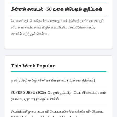
மின்னல் சமையல் -30 வகை ஸ்பெஷல் குறிப்புகள்
வே லைக்குப் போகிறவர்களானாலும் சரி, இல்லத்தரசிகளானாலும்
சரி... காலையில் கண் விழித்த உடனேயே, 'சாப்பிடுவதற்கும்,
கையில் எடுத்துச் செல்வ...
This Week Popular
டி சி (2026)-தமிழ் - சினிமா விமர்சனம் ( ஆக்சன் திரில்லர்)
SUPER SUBBU (2026)- தெலுங்கு/தமிழ் - வெப் சீரிஸ் விமர்சனம்
(காமெடி டிராமா) @நெட் பிளிக்ஸ்
வெள்ளிக்கிழமை ராமசாமி வெட்டாஃபீஸ் வெங்கிடுசாமி-ஆகஸ்ட்