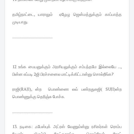
தமிழ்நாட்டை, யாராலும் ஏழேழு ஜென்மத்துக்கும் காப்பாத்த
முடியாது.
.............................................
12 உங்க பையனுக்கும் அரசியலுக்கும் சம்பந்தமே இல்லையே ...,
பின்ன எப்படி 2ஜி பிரச்சனைல மாட்டிக்கிட்டான்னு சொல்றீங்க?
ராஜி(RAJI), ன்ற பொண்ணை லவ் பண்றதுசுஜி( SUJI)ன்ற
பொண்ணுக்கு தெரிஞ்சு போச்சு.
.............................................
13. நடிகை: ஃபேஸ்புக் அட்ரஸ் வேணும்ன்னு ரசிகர்கள் ரொம்ப
வேண்டி விரும்பி கேட்கறாங்க..., சொல்றேன் நோட்