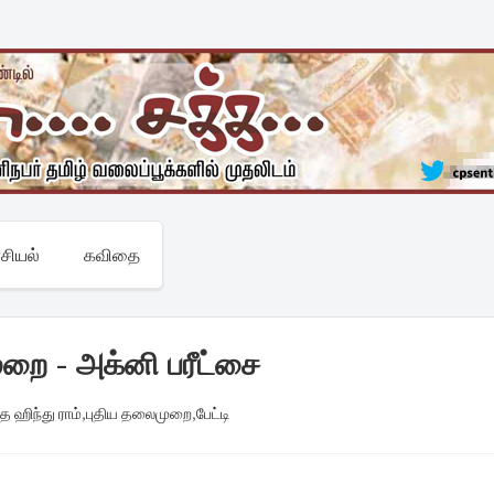
சியல்
கவிதை
ுறை - அக்னி பரீட்சை
,
த ஹிந்து ராம்
,
புதிய தலைமுறை
,
பேட்டி