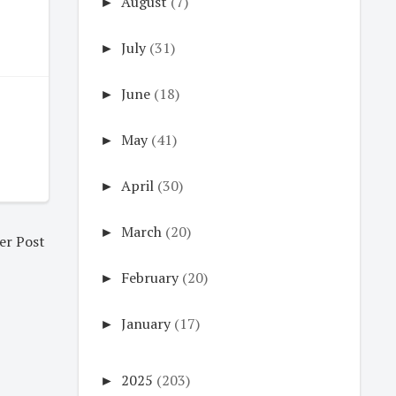
►
August
(7)
►
July
(31)
►
June
(18)
►
May
(41)
►
April
(30)
►
March
(20)
er Post
►
February
(20)
►
January
(17)
►
2025
(203)