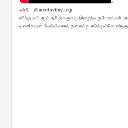
ஈ
@
austinvijay,யாழ்
ஹிந்து ராம் ஈழத் தமிழர்களுக்கு இழைத்த துரோகங்கள் பற்
குணசேகரன் கேள்விகளால் துளைத்து எடுத்துக்கொண்டிருக்க