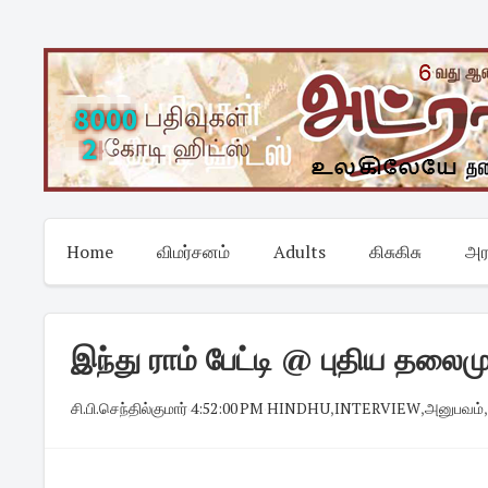
Skip
to
content
Home
விமர்சனம்
Adults
கிசுகிசு
அர
இந்து ராம் பேட்டி @ புதிய தலைம
சி.பி.செந்தில்குமார்
·
4:52:00 PM
·
HINDHU
,
INTERVIEW
,
அனுபவம்