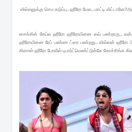
வில்லனுக்கு செம கடுப்பு.. ஹீரோ மேல.. மாட்டி விட்டானே?
சைக்கிள் கேப்ல ஹீரோ ஹீரோயினை லவ் பண்றாரு.. ஏன
ஹீரோயினை ரேப் பண்ண ட்ரை பண்றது.. வில்லன் ஹீரோ பின
கிளாஸ் ஹீரோ போலீஸ் டிபார்ட்மெண்ட்டுக்கே கோச்சிங்க கி