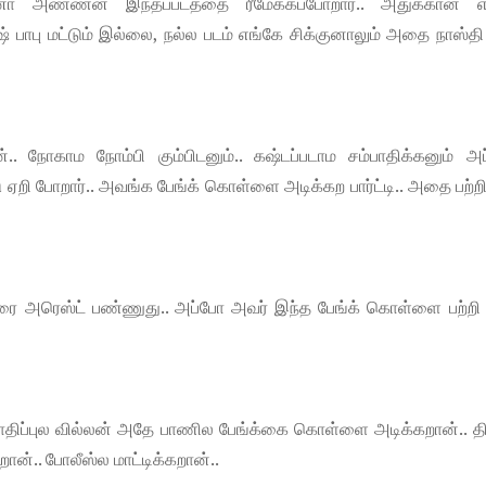
்னா அண்ணன் இந்தப்படத்தை ரீமேக்கப்போறார்.. அதுக்கான எ
பாபு மட்டும் இல்லை, நல்ல படம் எங்கே சிக்குனாலும் அதை நாஸ்தி
 நோகாம நோம்பி கும்பிடனும்.. கஷ்டப்படாம சம்பாதிக்கனும் அப்
டு ஏறி போறார்.. அவங்க பேங்க் கொள்ளை அடிக்கற பார்ட்டி.. அதை பற்ற
ரை அரெஸ்ட் பண்ணுது.. அப்போ அவர் இந்த பேங்க் கொள்ளை பற்றி த
 பாதிப்புல வில்லன் அதே பாணில பேங்க்கை கொள்ளை அடிக்கறான்.. த
ான்.. போலீஸ்ல மாட்டிக்கறான்..