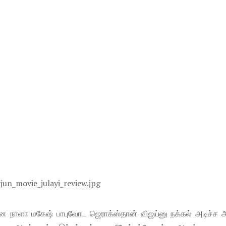
ை நாளா மகேஷ் பாபுவோட ஜெராக்ஸ்தான் விஜய்னு நக்கல் அடிச்ச அ