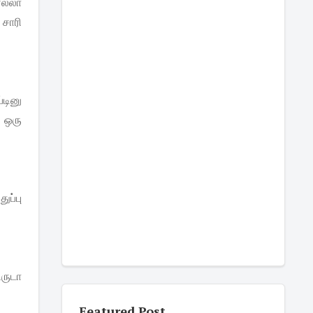
ல்லா
 சாரி
டினு
ி ஒரு
ுப்பு
ிருடா
Featured Post