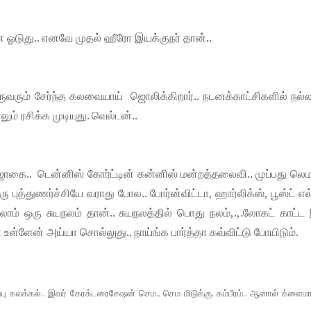
ன ஓடுது.. எனவே முதல் ஹீரோ இயக்குநர் தான்..
ருவரும் சேர்ந்த கலவையாய் ஜொலிக்கிறார்.. நடனக்காட்சிகளில் நல்ல
ாலும் ரசிக்க முடியுது. வெல்டன்..
ை.. டென்னிஸ் கோர்ட்டின் கன்னிஸ் மன்றத்தலைவி.. முப்பது ல
ு புத்துணர்ச்சியே வராது போல.. போர்ன்விட்டா, ஹார்லிக்ஸ், பூஸ்ட் எல
ல்லாம் ஒரு சுயநலம் தான்.. சுயநலத்தில் பொது நலம்,.,.லோகட் காட்ட
ா உள்ளேன் அய்யா சொல்லுது.. நாய்ங்க பார்த்தா கவ்விட்டு போயிடும்.
்பு கலக்கல்.. இவர் கேரக்டரைசேஷன் செம.. செம மிடுக்கு. கம்பீரம்.. ஆனால் க்ளைம