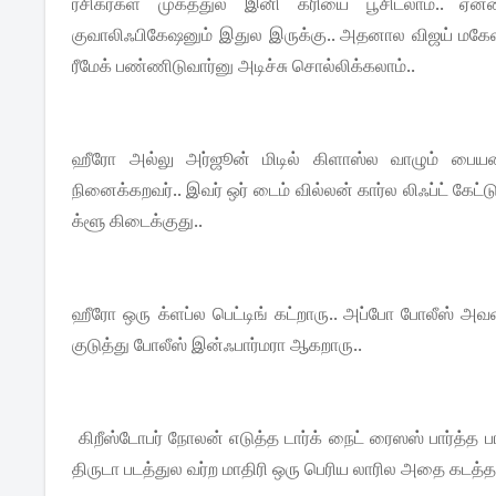
ரசிகர்கள் முகத்துல இனி கரியை பூசிடலாம்.. ஏன
குவாலிஃபிகேஷனும் இதுல இருக்கு.. அதனால விஜய் மகேஷ் 
ரீமேக் பண்ணிடுவார்னு அடிச்சு சொல்லிக்கலாம்..
ஹீரோ அல்லு அர்ஜூன் மிடில் கிளாஸ்ல வாழும் பையன்..
நினைக்கறவர்.. இவர் ஒர் டைம் வில்லன் கார்ல லிஃப்ட் கேட்
க்ளூ கிடைக்குது..
ஹீரோ ஒரு க்ளப்ல பெட்டிங் கட்றாரு.. அப்போ போலீஸ் அவ
குடுத்து போலீஸ் இன்ஃபார்மரா ஆகறாரு..
கிறீஸ்டோபர் நோலன் எடுத்த டார்க் நைட் ரைஸஸ் பார்த்த
திருடா படத்துல வர்ற மாதிரி ஒரு பெரிய லாரில அதை கடத்தற