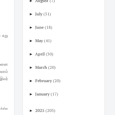
►
August
(7)
►
July
(31)
►
June
(18)
 சுறு
►
May
(41)
►
April
(30)
ெமனை
►
March
(20)
்லாம்
 இவர்
►
February
(20)
►
January
(17)
ாக்ஸ்ல
►
2025
(203)