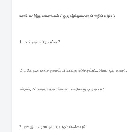
மனம் கவர்ந்த வசனங்கள் ( ஒரு உத்தேசமான மொழிபெயர்ப்பு)
1.
காபி குடிக்கிறாயாப்பா?
அட போடி.. எல்லாத்துக்கும் மரியாதை குடுத்துட்டு... அவன் ஒரு கைதி..
ம்க்கும், வீட்டுக்கு வந்தவங்களை உபசரிச்சது ஒரு தப்பா?
2. ஏன் இப்படி முரட்டுப்பிடிவாதம் பிடிக்கறே?