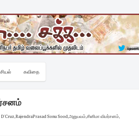
சியல்
கவிதை
ர்சனம்
a D'Cruz
,
RajendraPrasad Sonu Sood
,
அனுபவம்
,
சினிமா விமர்சனம்
,