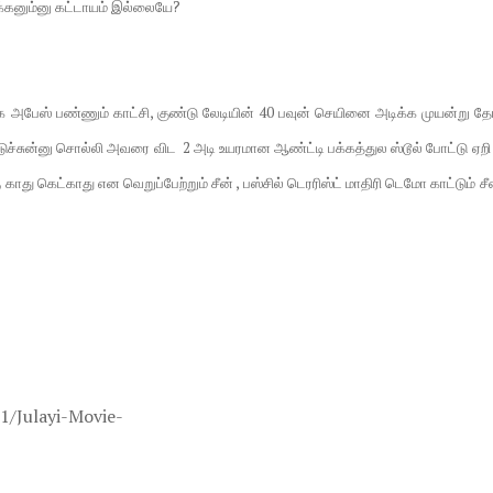
க்கனும்னு கட்டாயம் இல்லையே?
க்கை அபேஸ் பண்ணும் காட்சி, குண்டு லேடியின் 40 பவுன் செயினை அடிக்க முயன்று தோ
ிடுச்சுன்னு சொல்லி அவரை விட 2 அடி உயரமான ஆண்ட்டி பக்கத்துல ஸ்டூல் போட்டு ஏறி 
காது கெட்காது என வெறுப்பேற்றும் சீன் , பஸ்சில் டெரரிஸ்ட் மாதிரி டெமோ காட்டும் ச