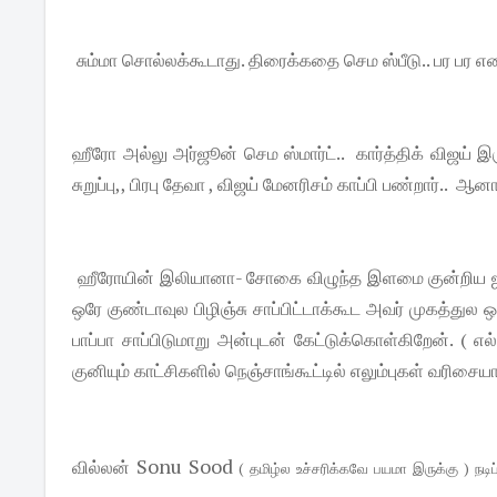
சும்மா சொல்லக்கூடாது. திரைக்கதை செம ஸ்பீடு.. பர பர எ
ஹீரோ அல்லு அர்ஜூன் செம ஸ்மார்ட்.. கார்த்திக் விஜய் இ
சுறுப்பு,, பிரபு தேவா , விஜய் மேனரிசம் காப்பி பண்றார்.. ஆன
ஹீரோயின் இலியானா- சோகை விழுந்த இளமை குன்றிய ஜாக
ஒரே குண்டாவுல பிழிஞ்சு சாப்பிட்டாக்கூட அவர் முகத்துல ஒர
பாப்பா சாப்பிடுமாறு அன்புடன் கேட்டுக்கொள்கிறேன். ( எ
குனியும் காட்சிகளில் நெஞ்சாங்கூட்டில் எலும்புகள் வரிசைய
Sonu Sood
வில்லன்
( தமிழ்ல உச்சரிக்கவே பயமா இருக்கு ) நடிப