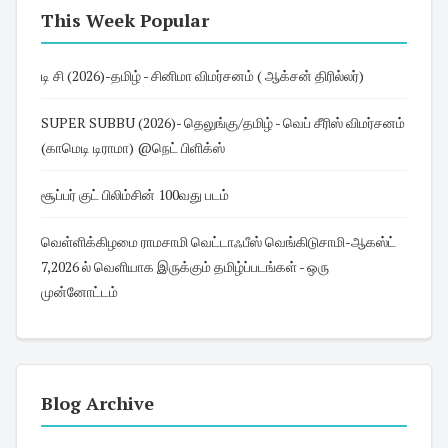
This Week Popular
டி சி (2026)-தமிழ் - சினிமா விமர்சனம் ( ஆக்சன் திரில்லர்)
SUPER SUBBU (2026)- தெலுங்கு/தமிழ் - வெப் சீரிஸ் விமர்சனம்
(காமெடி டிராமா) @நெட் பிளிக்ஸ்
சூப்பர் குட் பிலிம்சின் 100வது படம்
வெள்ளிக்கிழமை ராமசாமி வெட்டாஃபீஸ் வெங்கிடுசாமி-ஆகஸ்ட்
7,2026 ல் வெளியாக இருக்கும் தமிழ்ப்படங்கள் - ஒரு
முன்னோட்டம்
Blog Archive