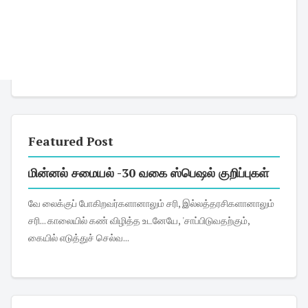
Featured Post
மின்னல் சமையல் -30 வகை ஸ்பெஷல் குறிப்புகள்
வே லைக்குப் போகிறவர்களானாலும் சரி, இல்லத்தரசிகளானாலும்
சரி... காலையில் கண் விழித்த உடனேயே, 'சாப்பிடுவதற்கும்,
கையில் எடுத்துச் செல்வ...