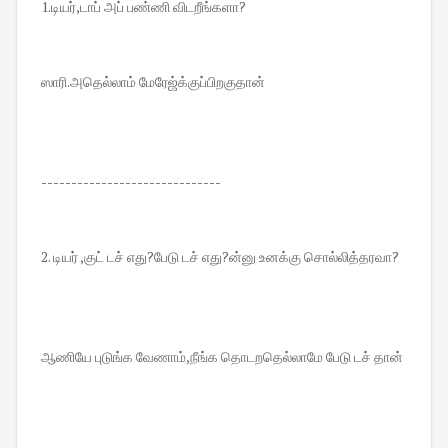
1.டியர்,டாப் அப் பண்ணி விடறீங்களா?
ஸாரி.அதெல்லாம் மேரேஜ்க்குப்பிறகுதான்
------------------------------
2. டியர் ,குட் டச் எது?பேடு டச் எது?ன்னு உனக்கு சொல்லித்தரவா?
ஆணியே புடுங்க வேணாம்,நீங்க தொடறதெல்லாமே பேடு டச் தான்