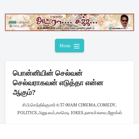
Skip
to
content
Menu
பொன்னியின் செல்வன்
செல்வராகவன் எடுத்தா என்ன
ஆகும்?
சி.பி.செந்தில்குமார்
·
6:37:00 AM
·
CINEMA
,
COMEDY
,
POLITICS
,
அனுபவம்
,
காமெடி JOKES
,
நகைச்சுவை
,
ஜோக்ஸ்