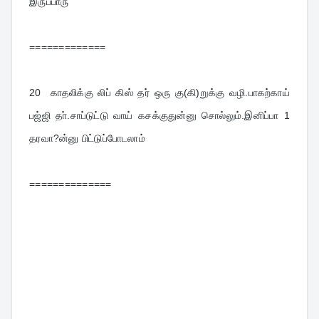
இருப்பாரு
=============
20  
காதலிக்கு லிப் கிஸ் தர் ஒரு கு(கி)றுக்கு வழி.பாகற்காய் 
பஜ்ஜி தா்.சாப்டுட்டு வாய் கசக்குதுன்னு சொல்லும்.இனிப்பா 1 
தரவா?ன்னு பிட்டுப்போடலாம்
==============