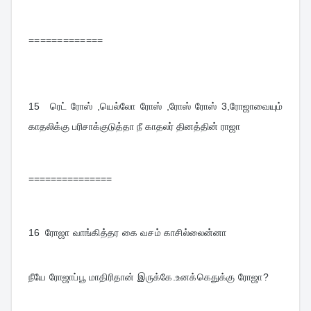
=============
15  
ரெட் ரோஸ் ,யெல்லோ ரோஸ் ,ரோஸ் ரோஸ் 3,ரோஜாவையும் 
காதலிக்கு பரிசாக்குடுத்தா நீ காதலர் தினத்தின் ராஜா
===============
16  
ரோஜா வாங்கித்தர கை வசம் காசில்லைன்னா
நீயே ரோஜாப்பூ மாதிரிதான் இருக்கே.உனக்கெதுக்கு ரோஜா?