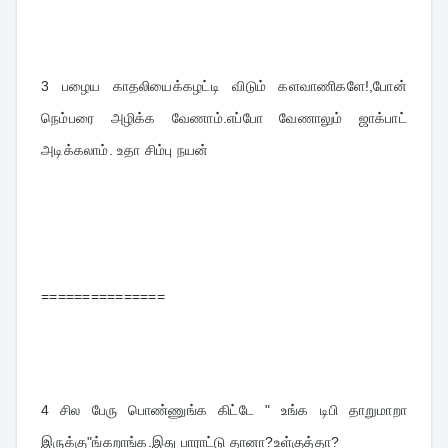
3 
பழைய காதலியைக்கழட்டி விடும் களவாணிகளே!,போன் 
நெம்பரை அழிக்க வேணாம்.எப்போ வேணாலும் ஜாக்பாட் 
அடிக்கலாம். உதா சிம்பு நயன்
===============
4 
சில பேரு பொண்ணுங்க கிட்டே " உங்க டிபி தாறுமாறா 
இருக்கு"ங்கறாங்க.இது பாராட்டு தானா?உள்குத்தா?