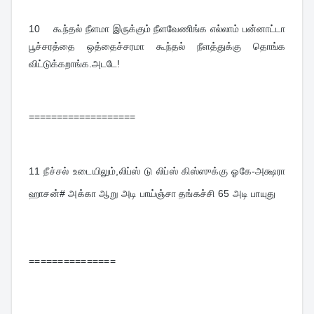
10    
கூந்தல் நீளமா இருக்கும் நீளவேணிங்க எல்லாம் பன்னாட்டா 
பூச்சரத்தை ஒத்தைச்சரமா கூந்தல் நீளத்துக்கு தொங்க 
விட்டுக்கறாங்க.அடடே!
===================
11 
நீச்சல் உடையிலும்,லிப்ஸ் டு லிப்ஸ் கிஸ்ஸுக்கு ஓகே-அக்ஷரா 
ஹாசன்# அக்கா ஆறு அடி பாய்ஞ்சா தங்கச்சி 65 அடி பாயுது
===============