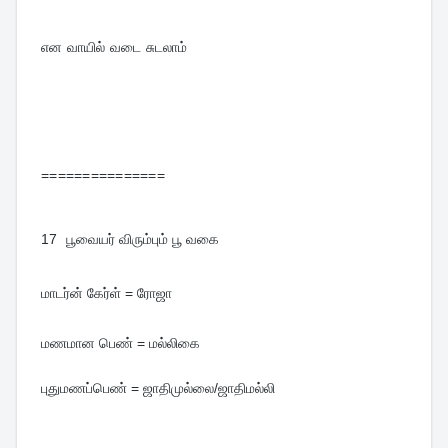
என வாயில் வடை சுடலாம்
===============
17  
பூவையர் விரும்பும் பூ வகை
மாடர்ன் கேர்ள் = ரோஜா
புதுமணப்பெண் = ஜாதிமுல்லை/ஜாதிமல்லி