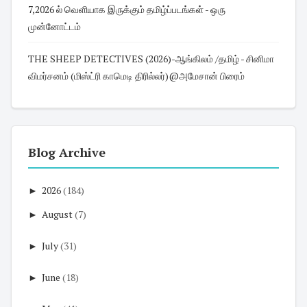
7,2026 ல் வெளியாக இருக்கும் தமிழ்ப்படங்கள் - ஒரு
முன்னோட்டம்
THE SHEEP DETECTIVES (2026)-ஆங்கிலம் /தமிழ் - சினிமா
விமர்சனம் (மிஸ்ட்ரி காமெடி திரில்லர்)@அமேசான் பிரைம்
Blog Archive
►
2026
(184)
►
August
(7)
►
July
(31)
►
June
(18)