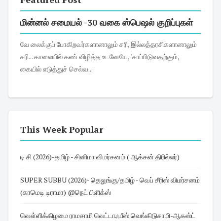
மின்னல் சமையல் -30 வகை ஸ்பெஷல் குறிப்புகள்
வே லைக்குப் போகிறவர்களானாலும் சரி, இல்லத்தரசிகளானாலும்
சரி... காலையில் கண் விழித்த உடனேயே, 'சாப்பிடுவதற்கும்,
கையில் எடுத்துச் செல்வ...
This Week Popular
டி சி (2026)-தமிழ் - சினிமா விமர்சனம் ( ஆக்சன் திரில்லர்)
SUPER SUBBU (2026)- தெலுங்கு/தமிழ் - வெப் சீரிஸ் விமர்சனம்
(காமெடி டிராமா) @நெட் பிளிக்ஸ்
வெள்ளிக்கிழமை ராமசாமி வெட்டாஃபீஸ் வெங்கிடுசாமி-ஆகஸ்ட்