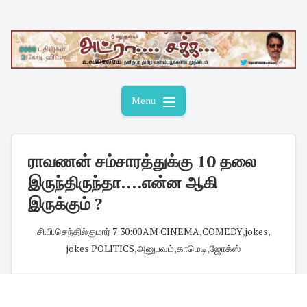
Skip
to
content
Menu
ராவணன் சம்சாரத்துக்கு 10 தலை
இருந்திருந்தா....என்ன ஆகி
இருக்கும் ?
சி.பி.செந்தில்குமார்
·
7:30:00 AM
·
CINEMA
,
COMEDY
,
jokes
,
jokes POLITICS
,
அனுபவம்
,
காமெடி
,
ஜோக்ஸ்