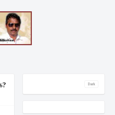
ே?
Dark