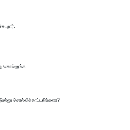
சுடறார்.
னு சொல்லுங்க
ண்டுன்னு சொல்லிக்காட்டறீங்களா?