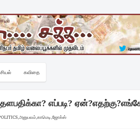
சியல்
கவிதை
 தளபதிக்கா? எப்படி? ஏன்?எதற்கு?எங்க
 POLITICS
,
அனுபவம்
,
காமெடி
,
ஜோக்ஸ்