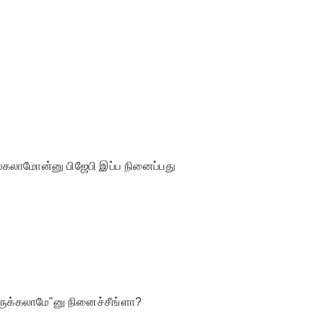
ுல்கலாமோன்னு பிஜேபி இப்ப நினைப்பது
திருக்கலாமே"னு நினைச்சீங்ளா?