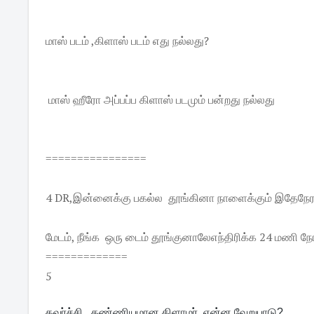
மாஸ் படம் ,கிளாஸ் படம் எது நல்லது?
மாஸ் ஹீரோ அப்பப்ப கிளாஸ் படமும் பன்றது நல்லது
================
4 DR,இன்னைக்கு பகல்ல தூங்கினா நாளைக்கும் இதேநேரத்
மேடம், நீங்க ஒரு டைம் தூங்குனாலேஎந்திரிக்க 24 மணி ந
=============
5
கவர்ச்சி , கண்ணியமான கிளாமர் என்ன வேறுபாடு?