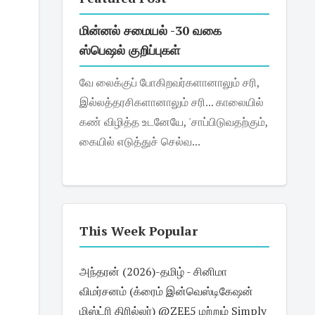
மின்னல் சமையல் -30 வகை
ஸ்பெஷல் குறிப்புகள்
வே லைக்குப் போகிறவர்களானாலும் சரி,
இல்லத்தரசிகளானாலும் சரி... காலையில்
கண் விழித்த உடனேயே, 'சாப்பிடுவதற்கும்,
கையில் எடுத்துச் செல்வ...
This Week Popular
அந்தரன் (2026)-தமிழ் - சினிமா
விமர்சனம் (க்ரைம் இன்வெஸ்டிகேஷன்
மிஸ்ட்ரி திரில்லர்) @ZEE5 மற்றும் Simply