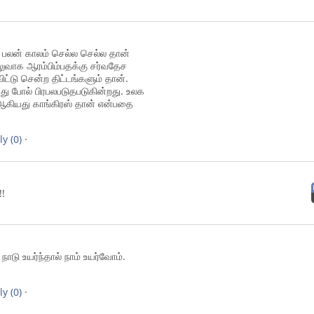
் பலன் காலம் செல்ல செல்ல தான்
லுவாக ஆரம்பிம்பதக்கு சர்வதேச
ிட்டு சென்ற திட்டங்களும் தான்.
்தது போல் பிரபலபடுதபடுகின்றது. உலக
ியது காங்கிரஸ் தான் என்பதை
ly
(0)
·
!!
 நாடு உயர்ந்தால் நாம் உயர்வோம்.
ly
(0)
·