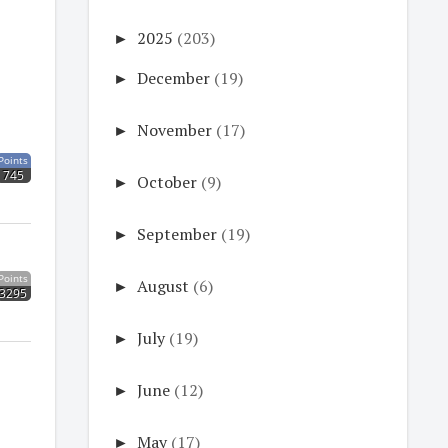
►
2025
(203)
►
December
(19)
►
November
(17)
Points
745
►
October
(9)
►
September
(19)
Points
►
August
(6)
3295
►
July
(19)
►
June
(12)
►
May
(17)