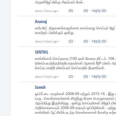
அருண்ஜேட்லிக்கு சிதம்பரம் மேல் .
·
(0)
·
(0)
·
reply
(0)
·
about 3 hours ago
Arunraj
கார்பரேட் நிறுவனங்களுக்காக கைம்மாறு செய்யும் ஜேட்ல
ஏமாற்றம் அளிக்கும் ஒன்று.
·
(2)
·
(0)
·
reply
(0)
·
about 4 hours ago
SENTHIL
காங்கிரசார் செய்ததை (100 நாள் வேலை திட்டம், 108 
(விளம்பரபடுத்த)தெரியாதவர்கள் ஆனால் BJP யினர் அட
செய்த மாதிரி விளம்பரம் செய்வதில் நிபுணர்கள்.
·
(2)
·
(0)
·
reply
(0)
·
about 6 hours ago
Suresh
ஒப்பிட்டை பாருங்கள் 2008-09 மற்றும் 2015-16 . இது
வருட கொள்ளையினால் சீரழிந்து போன பொருளாதாரம்
ஆரம்பித்து இருக்கிறது . ஒன்று செய்யுங்கள் பிஜேபி ய
அறிக்கையையும் 2008-09 தையும் ஒப்பிடுங்கள் . புதிது 
காங்கிரஸ் ஆட்சியில் நடந்த கொள்ளைகள் போன்ற வற்றை