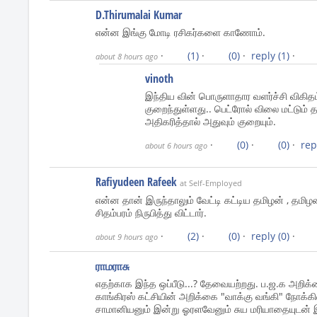
D.Thirumalai Kumar
என்ன இங்கு மோடி ரசிகர்களை காணோம்.
·
(1)
·
(0)
·
reply
(1)
·
about 8 hours ago
vinoth
இந்திய வின் பொருளாதார வளர்ச்சி விகிதம
குறைந்துள்ளது.. பெட்ரோல் விலை மட்டும் த
அதிகரித்தால் அதுவும் குறையும்.
·
(0)
·
(0)
·
rep
about 6 hours ago
Rafiyudeen Rafeek
at Self-Employed
என்ன தான் இருந்தாலும் வேட்டி கட்டிய தமிழன் , தமி
சிதம்பரம் நிருபித்து விட்டார்.
·
(2)
·
(0)
·
reply
(0)
·
about 9 hours ago
ராமராசு
எதற்காக இந்த ஒப்பீடு...? தேவையற்றது. ப.ஜ.க அறிக்
காங்கிரஸ் கட்சியின் அறிக்கை "வாக்கு வங்கி" நோக்கில
சாமானியனும் இன்று ஓரளவேனும் சுய மரியாதையுடன் இர