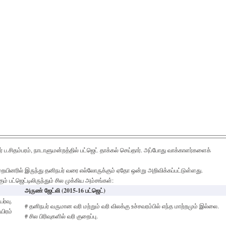
 ப.சிதம்பரம், நாடாளுமன்றத்தில் பட்ஜெட் தாக்கல் செய்தார். அப்போது வாக்காளர்களைக்
ையினரில் இருந்து தனிநபர் வரை எல்லோருக்கும் ஏதோ ஒன்று அறிவிக்கப்பட்டுள்ளது.
ும் பட்ஜெட்டிலிருந்தும் சில முக்கிய அம்சங்கள்:
அருண் ஜேட்லி (2015-16 பட்ஜெட்)
ர்வு.
# தனிநபர் வருமான வரி மற்றும் வரி விலக்கு உச்சவரம்பில் எந்த மாற்றமும் இல்லை.
யிரம்
# சில பிரிவுகளில் வரி குறைப்பு.