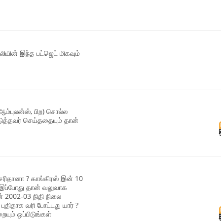
ியின் இந்த பட்ஜெட் மிகவும்
ஆம்புலன்ஸ், பிற) சொல்ல
ுத்தவர் செய்ததையும் தான்
 சரிதானா ? காங்கிரஸ் இன் 10
 இப்போது தான் வலுவாக
ின் 2002-03 நிதி நிலை
புதிதாக வரி போட்டது யார் ?
யும் ஒப்பிடுங்கள்