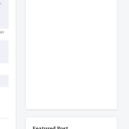
்.
ரா)
’
Featured Post