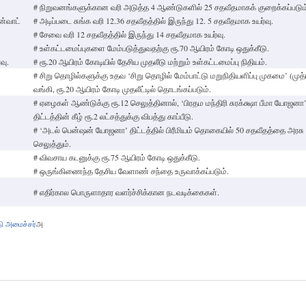
# நிறுவனங்களுக்கான வரி அடுத்த 4 ஆண்டுகளில் 25 சதவீதமாகக் குறைக்கப்படும
ன்வாட்
# அடிப்படை சுங்க வரி 12.36 சதவீதத்தில் இருந்து 12. 5 சதவீதமாக உயர்வு.
# சேவை வரி 12 சதவீதத்தில் இருந்து 14 சதவீதமாக உயர்வு.
# உள்கட்டமைப்புகளை மேம்படுத்துவதற்கு ரூ.70 ஆயிரம் கோடி ஒதுக்கீடு.
வு.
# ரூ.20 ஆயிரம் கோடியில் தேசிய முதலீடு மற்றும் உள்கட்டமைப்பு நிதியம்.
# சிறு தொழில்களுக்கு உதவ ‘சிறு தொழில் மேம்பாட்டு மறுநிதியளிப்பு முகமை’ (முத்
வங்கி, ரூ.20 ஆயிரம் கோடி முதலீட்டில் தொடங்கப்படும்.
# ஏழைகள் ஆண்டுக்கு ரூ.12 செலுத்தினால், ‘பிரதம மந்திரி சுரக்க்ஷா பீமா யோஜனா
திட்டத்தின் கீழ் ரூ.2 லட்சத்துக்கு விபத்து காப்பீடு.
# ‘அடல் பென்ஷன் யோஜனா’ திட்டத்தில் பிரீமியம் தொகையில் 50 சதவீதத்தை அரசு
செலுத்தும்.
# விவசாய கடனுக்கு ரூ.75 ஆயிரம் கோடி ஒதுக்கீடு.
# ஒருங்கிணைந்த தேசிய வேளாண் சந்தை உருவாக்கப்படும்.
# எதிர்கால பொருளாதார வளர்ச்சிக்கான நடவடிக்கைகள்.
தி அமைச்சர்
அ