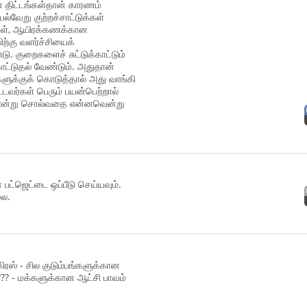
ின் திட்டங்கள்தான் காரணம்
ேறு குற்றச்சாட்டுக்கள்
ழிகள், ஆயிரக்கணக்கான
்கு வளர்ச்சியைக்
டு. குறைகளைச் சுட்டுக்காட்டும்
ாட்டுதல் வேண்டும். அதுதான்
ளுக்குக் கொடுத்தால் அது வாங்கி
்டவர்கள் பெரும் பயன்பெற்றால்
" என்று சொல்வதை என்னவென்று
 பட்ஜெட்டை ஒப்பீடு செய்யவும்.
லை.
ிரஸ் - சில குடும்பங்களுக்கான
?? - மக்களுக்கான ஆட்சி பாவம்