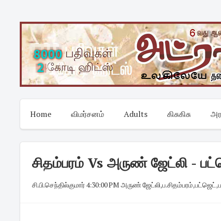
Skip
to
content
Home
விமர்சனம்
Adults
கிசுகிசு
அர
சிதம்பரம் Vs அருண் ஜேட்லி - பட்
சி.பி.செந்தில்குமார்
·
4:30:00 PM
·
அருண் ஜேட்லி
,
ப.சிதம்பரம்
,
பட்ஜெட்
,
ப