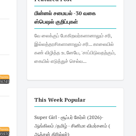
மின்னல் சமையல் -30 வகை
ஸ்பெஷல் குறிப்புகள்
வே லைக்குப் போகிறவர்களானாலும் சரி,
இல்லத்தரசிகளானாலும் சரி... காலையில்
கண் விழித்த உடனேயே, 'சாப்பிடுவதற்கும்,
கையில் எடுத்துச் செல்வ...
Points
26745
This Week Popular
Super Girl - சூப்பர் கேர்ள் (2026)-
ஆங்கிலம் /தமிழ் - சினிமா விமர்சனம் (
Points
ஆக்சன் திரில்லர்)
35970