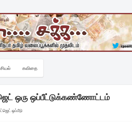
சியல்
கவிதை
ஜெட் ஒரு ஒப்பீட்டுக்கண்ணோட்டம்
ட்ஜெட் ஒப்பீடு