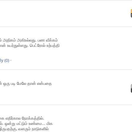
் அதிகம் அகிஉல்லது. பண வீக்கம்
ான் உயர்துள்ளது. பெட்ரோல் உற்பத்தி
ly
(0)
·
ழன் ஒரு படி மேலே தான் என்பதை
கை எதிர்கால நோக்கத்தில்.
். ஒன்று மட்டும் உண்மை... மிக
ுபதற்கு, வளரும் நாடுகளில்