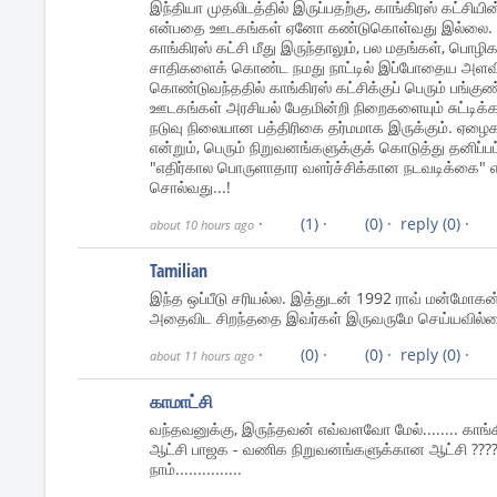
இந்தியா முதலிடத்தில் இருப்பதற்கு, காங்கிரஸ் கட்சிய
என்பதை ஊடகங்கள் ஏனோ கண்டுகொள்வது இல்லை. பல்வ
காங்கிரஸ் கட்சி மீது இருந்தாலும், பல மதங்கள், பொ
சாதிகளைக் கொண்ட நமது நாட்டில் இப்போதைய அளவிற
கொண்டுவந்ததில் காங்கிரஸ் கட்சிக்குப் பெரும் பங்குண்
ஊடகங்கள் அரசியல் பேதமின்றி நிறைகளையும் சுட்டிக்க
நடுவு நிலையான பத்திரிகை தர்மமாக இருக்கும். ஏழைக
என்றும், பெரும் நிறுவனங்களுக்குக் கொடுத்து தனிப்பட
"எதிர்கால பொருளாதார வளர்ச்சிக்கான நடவடிக்கை
சொல்வது...!
·
(1)
·
(0)
·
reply
(0)
·
about 10 hours ago
Tamilian
இந்த ஒப்பீடு சரியல்ல. இத்துடன் 1992 ராவ் மன்மோகன்
அதைவிட சிறந்ததை இவர்கள் இருவருமே செய்யவில்
·
(0)
·
(0)
·
reply
(0)
·
about 11 hours ago
காமாட்சி
வந்தவனுக்கு, இருந்தவன் எவ்வளவோ மேல்........ காங்க
ஆட்சி பாஜக - வணிக நிறுவனங்களுக்கான ஆட்சி ????
நாம்...............