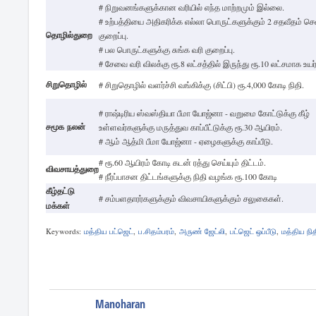
# நிறுவனங்களுக்கான வரியில் எந்த மாற்றமும் இல்லை.
# உற்பத்தியை அதிகரிக்க எல்லா பொருட்களுக்கும் 2 சதவீதம் செ
தொழில்துறை
குறைப்பு.
# பல பொருட்களுக்கு சுங்க வரி குறைப்பு.
# சேவை வரி விலக்கு ரூ.8 லட்சத்தில் இருந்து ரூ.10 லட்சமாக உயர்
சிறுதொழில்
# சிறுதொழில் வளர்ச்சி வங்கிக்கு (சிட்பி) ரூ.4,000 கோடி நிதி.
# ராஷ்டிரிய ஸ்வஸ்தியா பீமா யோஜ்னா - வறுமை கோட்டுக்கு கீழ்
சமூக
நலன்
உள்ளவர்களுக்கு மருத்துவ காப்பீட்டுக்கு ரூ.30 ஆயிரம்.
# ஆம் ஆத்மி பீமா யோஜ்னா - ஏழைகளுக்கு காப்பீடு.
# ரூ.60 ஆயிரம் கோடி கடன் ரத்து செய்யும் திட்டம்.
விவசாயத்துறை
# நீர்ப்பாசன திட்டங்களுக்கு நிதி வழங்க ரூ.100 கோடி
கீழ்தட்டு
# சம்பளதாரர்களுக்கும் விவசாயிகளுக்கும் சலுகைகள்.
மக்கள்
Keywords:
மத்திய பட்ஜெட்
,
ப.சிதம்பரம்
,
அருண் ஜேட்லி
,
பட்ஜெட் ஒப்பீடு
,
மத்திய நி
Manoharan