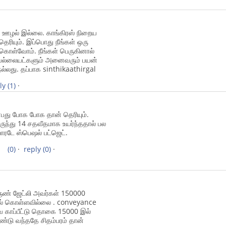
து ஊழல் இல்லை. காங்கிரஸ் நிறைய
ரியும். இப்பொது நீங்கள் ஒரு
ு கொள்வோம். நீங்கள் பெருகினால்
 வேல்லையட்களும் அனைவரும் பயன்
ல்லது. தப்பாக sinthikaathirgal
ly
(1)
·
பது போக போக தான் தெரியும்.
ுந்து 14 சதவீதமாக உயர்ந்ததால் பல
ோரடே ஸ்பெஷல் பட்ஜெட்.
(0)
·
reply
(0)
·
ருண் ஜேட்லி அவர்கள் 150000
ில் கொள்ளவில்லை . conveyance
ுவ காப்பீட்டு தொகை 15000 இல்
்டு வந்ததே சிதம்பரம் தான்