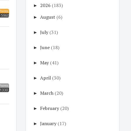
►
2026
(183)
Points
15960
►
August
(6)
►
July
(31)
►
June
(18)
►
May
(41)
►
April
(30)
Points
1330
►
March
(20)
►
February
(20)
►
January
(17)