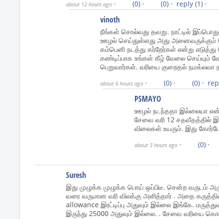
·
(0)
·
(0)
·
reply
(1)
·
about 12 hours ago
vinoth
நீங்கள் சொல்வது தவறு. நாட்டில் இப்பொ
ஊழல் செய்துள்ளது அது அனைவருக்கும் தெ
கம்பெனி நடத்து கர்றேர்கள் என்று எடுத்த
கண்டிப்பாக உங்கள் கீழ் வேலை செய்யும்
பெறுவார்கள். வரியை குறைதல் நமக்லவா ந
·
(0)
·
(0)
·
rep
about 6 hours ago
PSMAYO
ஊழல் நடந்ததா இல்லையா என்
சேவை வரி 12 சதவீதத்தில் இர
விலைகள் உயரும். இது கோர்ப
·
(0)
·
about 3 hours ago
Suresh
இது முழுக்க முழுக்க பொய் ஒப்பிடீ. சென்ற வருடம் அ
வரை வருமான வரி விலக்கு அளித்தார் . அதை கருத்த
allowance இரட்டிப்பு அதுவும் இல்லை இங்கே. மருத்த
இருந்து 25000 அதுவும் இல்லை. . சேவை வரியை கொண