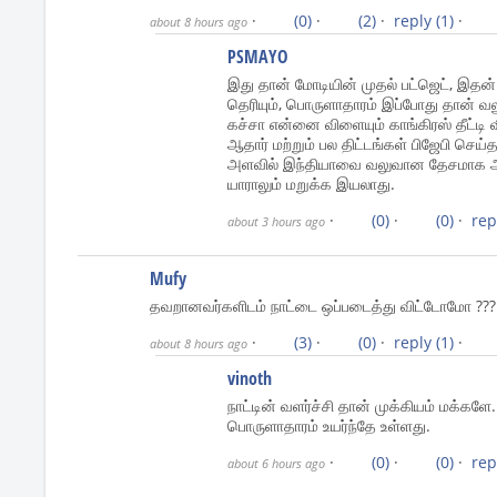
·
(0)
·
(2)
·
reply
(1)
·
about 8 hours ago
PSMAYO
இது தான் மோடியின் முதல் பட்ஜெட், இதன
தெரியும், பொருளாதாரம் இப்போது தான் வ
கச்சா என்னை விளையும் காங்கிரஸ் தீட்டி வ
ஆதார் மற்றும் பல திட்டங்கள் பிஜேபி செய
அளவில் இந்தியாவை வலுவான தேசமாக ஆக
யாராலும் மறுக்க இயலாது.
·
(0)
·
(0)
·
rep
about 3 hours ago
Mufy
தவறானவர்களிடம் நாட்டை ஒப்படைத்து விட்டோமோ ???
·
(3)
·
(0)
·
reply
(1)
·
about 8 hours ago
vinoth
நாட்டின் வளர்ச்சி தான் முக்கியம் மக்களே.
பொருளாதாரம் உயர்ந்தே உள்ளது.
·
(0)
·
(0)
·
rep
about 6 hours ago