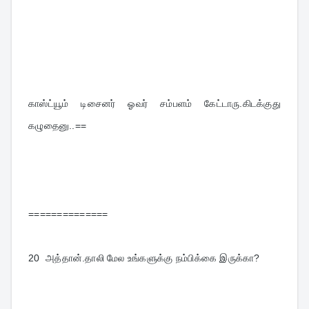
காஸ்ட்யூம் டிசைனர் ஓவர் சம்பளம் கேட்டாரு.கிடக்குது 
கழுதைனு..==
==============
20  
அத்தான்.தாலி மேல உங்களுக்கு நம்பிக்கை இருக்கா?