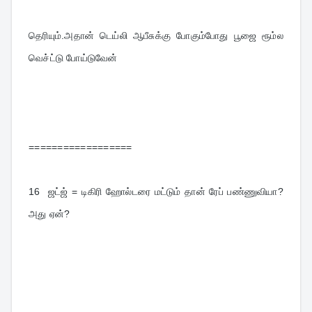
தெரியும்.அதான் டெய்லி ஆபீசுக்கு போகும்போது பூஜை ரூம்ல 
வெச்ட்டு போய்டுவேன்
==================
16  
ஜட்ஜ் = டிகிரி ஹோல்டரை மட்டும் தான் ரேப் பண்ணுவியா?
அது ஏன்?