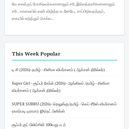
வே லைக்குப் போகிறவர்களானாலும் சரி, இல்லத்தரசிகளானாலும்
சரி... காலையில் கண் விழித்த உடனேயே, 'சாப்பிடுவதற்கும்,
கையில் எடுத்துச் செல்வ...
This Week Popular
டி சி (2026)-தமிழ் - சினிமா விமர்சனம் ( ஆக்சன் திரில்லர்)
Super Girl - சூப்பர் கேர்ள் (2026)- ஆங்கிலம் /தமிழ் - சினிமா
விமர்சனம் ( ஆக்சன் திரில்லர்)
SUPER SUBBU (2026)- தெலுங்கு/தமிழ் - வெப் சீரிஸ் விமர்சனம்
(காமெடி டிராமா) @நெட் பிளிக்ஸ்
சூப்பர் குட் பிலிம்சின் 100வது படம்