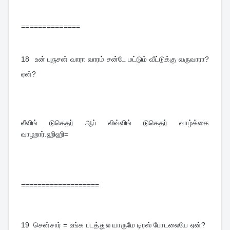
==============
18  
உன் புருசன் வாரா வாரம் சன்டே மட்டும் வீட்டுக்கு வருவாரா?
ஏன்?
லீவிங் டுகெதர் ஆப் லிவ்விங் டுகெதர் வாழ்க்கை 
வாழறார்.ஹிஹி=
===================
19  
சென்சார் = உங்க படத்துல யாருமே டிரஸ் போடலையே ஏன்?