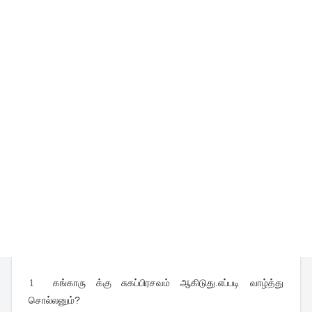
1
கங்காரு க்கு சுகப்பிரசவம் ஆகிடுது.எப்படி வாழ்த்து 
சொல்லனும்?