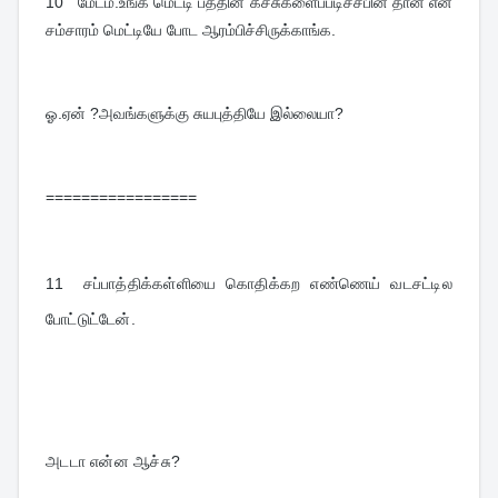
10   
மேடம்.உங்க மெட்டி பத்தின கீச்சுகளைப்படிச்சபின் தான் என் 
சம்சாரம் மெட்டியே போட ஆரம்பிச்சிருக்காங்க.
ஓ.ஏன் ?அவங்களுக்கு சுயபுத்தியே இல்லையா?
=================
11  
சப்பாத்திக்கள்ளியை கொதிக்கற எண்ணெய் வடசட்டில 
போட்டுட்டேன்.
அடடா என்ன ஆச்சு?