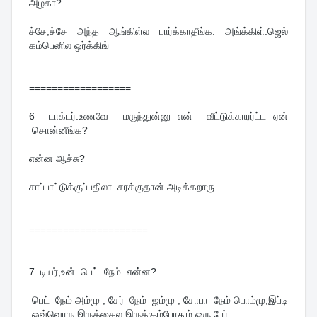
அழகா?
ச்சே,ச்சே அந்த ஆங்கிள்ல பார்க்காதீங்க. அங்க்கிள்.ஜெல்
கம்பெனில ஒர்க்கிங்
==================
6 டாக்டர்.உணவே மருந்துன்னு என் வீட்டுக்காரர்ட்ட ஏன்
சொன்னீங்க?
என்ன ஆச்சு?
சாப்பாட்டுக்குப்பதிலா சரக்குதான் அடிக்கறாரு
=====================
7 டியர்,உன் பெட் நேம் என்ன?
பெட் நேம் அம்மு , சேர் நேம் ஜம்மு , சோபா நேம் பொம்மு,இப்டி
ஒவ்வொரு இருக்கைல இருக்கும்போதும் ஒரு பேர்