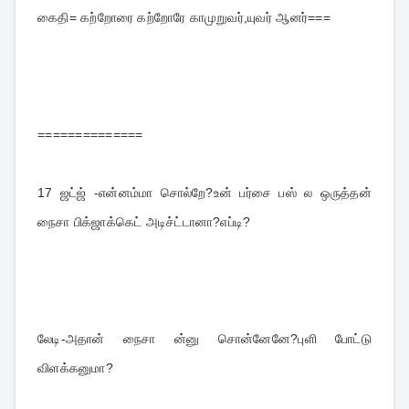
கைதி= கற்றோரை கற்றோரே காமுறுவர்,யுவர் ஆனர்===
==============
17 
ஜட்ஜ் -என்னம்மா சொல்றே?உன் பர்சை பஸ் ல ஒருத்தன் 
நைசா பிக்ஜாக்கெட் அடிச்ட்டானா?எப்டி?
லேடி-அதான் நைசா ன்னு சொன்னேனே?புளி போட்டு 
விளக்கனுமா?