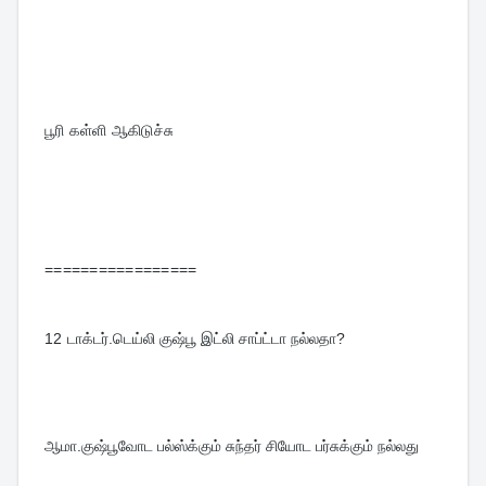
பூரி கள்ளி ஆகிடுச்சு
=================
12 
டாக்டர்.டெய்லி குஷ்பூ இட்லி சாப்ட்டா நல்லதா?
ஆமா.குஷ்பூவோட பல்ஸ்க்கும் சுந்தர் சியோட பர்சுக்கும் நல்லது