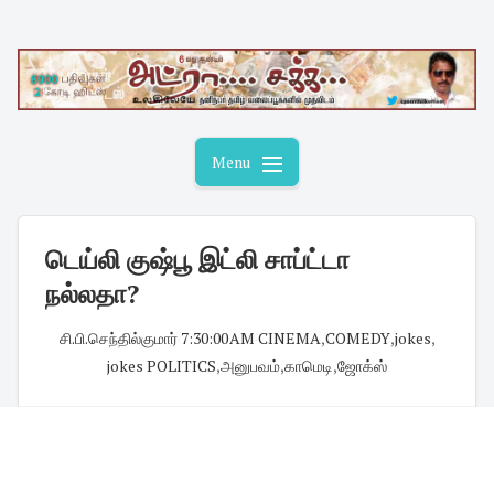
Skip
to
content
Menu
டெய்லி குஷ்பூ இட்லி சாப்ட்டா
நல்லதா?
சி.பி.செந்தில்குமார்
·
7:30:00 AM
·
CINEMA
,
COMEDY
,
jokes
,
jokes POLITICS
,
அனுபவம்
,
காமெடி
,
ஜோக்ஸ்