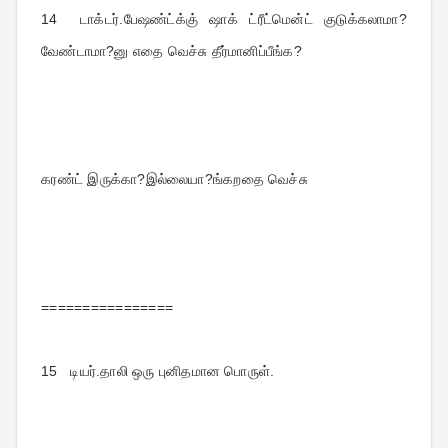
14  
டாக்டர்.பேஷண்ட்க்கு் ஷாக் ட்ரீட்மென்ட் குடுக்கலாமா?
வேண்டாமா?னு எதை வெச்சு தீர்மானிப்பீங்க?
கரண்ட் இருக்கா?இல்லையா?ங்கறதை வெச்சு
================
15   
டியர்.தாலி ஒரு புனிதமான பொருள்.