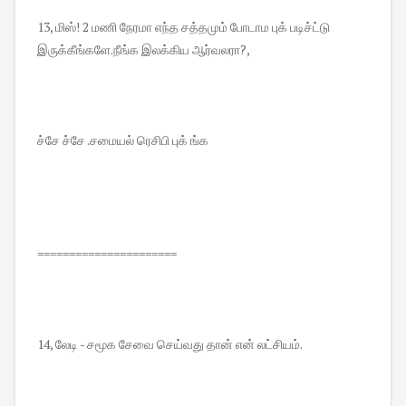
13, மிஸ்! 2 மணி நேரமா எந்த சத்தமும் போடாம புக் படிச்ட்டு
இருக்கீங்களே.நீங்க இலக்கிய ஆர்வலரா?,
ச்சே ச்சே .சமையல் ரெசிபி புக் ங்க
======================
14, லேடி - சமூக சேவை செய்வது தான் என் லட்சியம்.