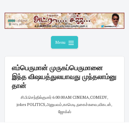
Skip
to
content
Menu
எம்பெருமான் முருகப்பெருமானை
இந்த விஷயத்துலயாவது முந்தலாம்னு
தான்
சி.பி.செந்தில்குமார்
·
6:00:00 AM
·
CINEMA
,
COMEDY
,
jokes POLITICS
,
அனுபவம்
,
காமெடி
,
நகைச்சுவை
,
விகடன்
,
ஜோக்ஸ்