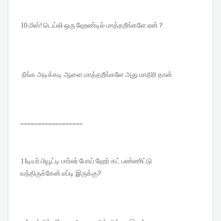
10 மிஸ்! டெய்லி ஒரு ஹேண்டில் மாத்தறீங்களே ஏன் ?
நீங்க அடிக்கடி ஆளை மாத்தறீங்களே அது மாதிரி தான்
==================
11டியர்.பியூட்டி பார்லர் போய் ஹேர் கட் பண்ணிட்டு
வந்திருக்கேன்.எப்டி இருக்கு?