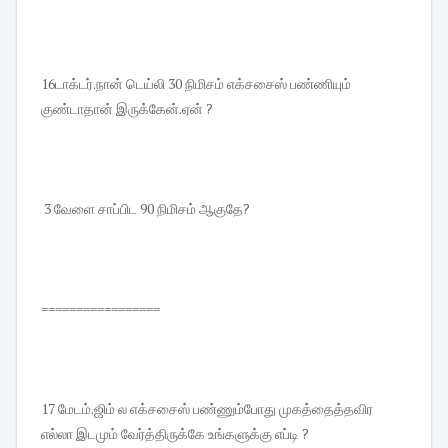
16டாக்டர்.நான் டெய்லி 30 நிமிசம் எக்சசைஸ் பண்ணியும்
குண்டாதான் இருக்கேன்.ஏன் ?
3 வேளை சாப்பிட 90 நிமிசம் ஆகுதே?
=================
17 மேடம்.ஜிம் ல எக்சசைஸ் பண்ணும்போது முகத்தைத்தவிர
எல்லா இடமும் வேர்த்திருக்கே உங்களுக்கு எப்டி ?