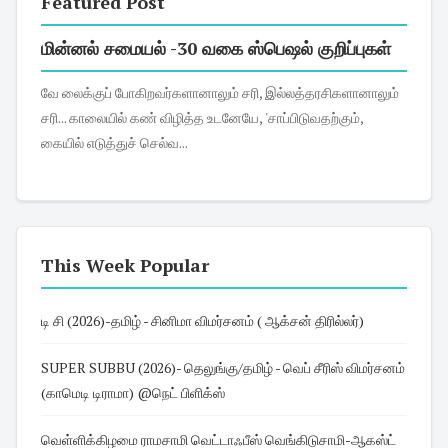
Featured Post
மின்னல் சமையல் -30 வகை ஸ்பெஷல் குறிப்புகள்
வே லைக்குப் போகிறவர்களானாலும் சரி, இல்லத்தரசிகளானாலும்
சரி... காலையில் கண் விழித்த உடனேயே, 'சாப்பிடுவதற்கும்,
கையில் எடுத்துச் செல்வ...
This Week Popular
டி சி (2026)-தமிழ் - சினிமா விமர்சனம் ( ஆக்சன் திரில்லர்)
SUPER SUBBU (2026)- தெலுங்கு/தமிழ் - வெப் சீரிஸ் விமர்சனம்
(காமெடி டிராமா) @நெட் பிளிக்ஸ்
வெள்ளிக்கிழமை ராமசாமி வெட்டாஃபீஸ் வெங்கிடுசாமி-ஆகஸ்ட்