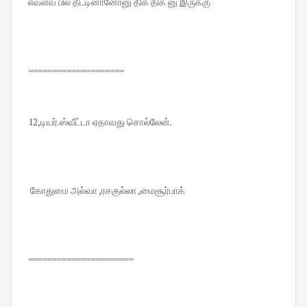
எவ்ளவ் பில் தீட்டினானோனு திக் திக் னு இருக்கு
====================
12,டியர்.ஸ்வீட்டா ஏதாவது சொல்லேன்.
கோதுமை அல்வா ,ரசகுல்லா ,மைசூர்பாக்
======================