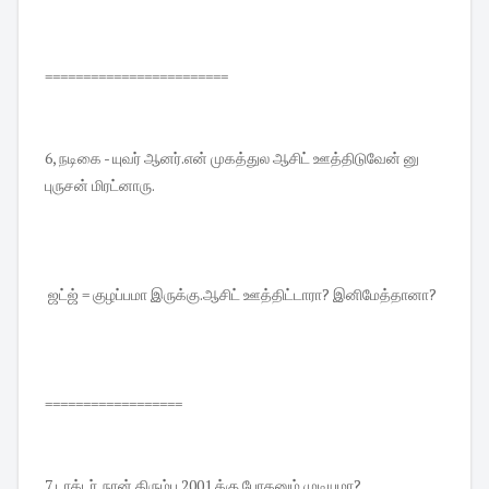
========================
6, நடிகை - யுவர் ஆனர்.என் முகத்துல ஆசிட் ஊத்திடுவேன் னு
புருசன் மிரட்னாரு.
ஜட்ஜ் = குழப்பமா இருக்கு.ஆசிட் ஊத்திட்டாரா? இனிமேத்தானா?
==================
7,டாக்டர். நான் திரும்ப 2001 க்கு போகனும்.முடியுமா?