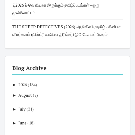
7,2026 ல் வெளியாக இருக்கும் தமிழ்ப்படங்கள் - ஒரு
முன்னோட்டம்
THE SHEEP DETECTIVES (2026)-ஆங்கிலம் /தமிழ் - சினிமா
விமர்சனம் (மிஸ்ட்ரி காமெடி திரில்லர்)@அமேசான் பிரைம்
Blog Archive
►
2026
(184)
►
August
(7)
►
July
(31)
►
June
(18)