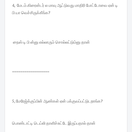
4, மேடம்.கிரைன்டர் ல மாவு ஆட்டுவது மாதிரி போட்டோவை ஏன் டி
பி யா வெச்சிருக்கீங்க?
நைஸ் டி பி ன்னு எல்லாரும் சொல்லட்டும்னு தான்
==================
5, மேரேஜ்க்குப்பின் ஆண்கள் ஏன் பக்குவப்பட்டுடறாங்க?
பொண்டாட்டி டெய்லி தாளிச்சுட்டே இருப்பதால் தான்