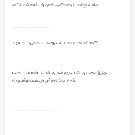
🙏" யோவ்.சாமியார் தான் ஆசீர்வாதம் பண்ணுவாங்க
===================
3, ஜட்ஜ் - எதுக்காக 3 வது கல்யாணம் பண்ணீங்க??
பவன் கல்யாண் - எம்பெருமான் முருகப்பெருமானை இந்த
விஷயத்துலயாவது முந்தலாம்னு தான்
=====================