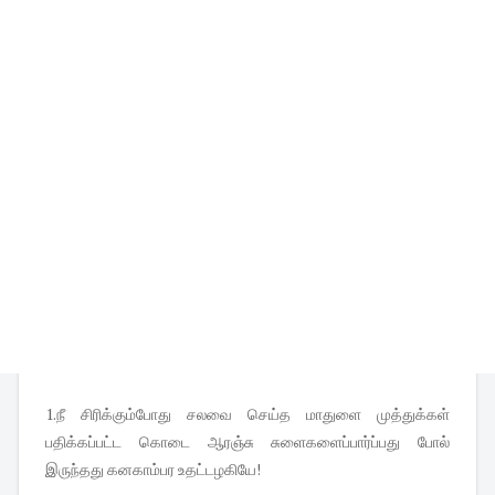
1.நீ சிரிக்கும்போது சலவை செய்த மாதுளை முத்துக்கள்
பதிக்கப்பட்ட கொடை ஆரஞ்சு சுளைகளைப்பார்ப்பது போல்
இருந்தது கனகாம்பர உதட்டழகியே!