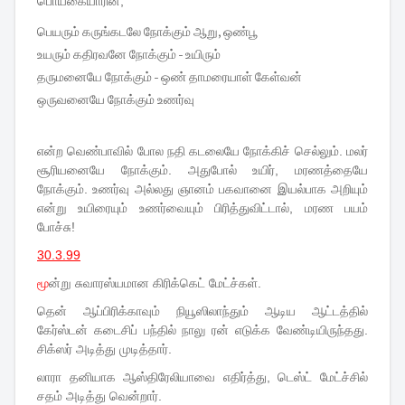
பொய்கையாரின்,
பெயரும் கருங்கடலே நோக்கும் ஆறு, ஒண்பூ
உயரும் கதிரவனே நோக்கும் - உயிரும்
தருமனையே நோக்கும் - ஒண் தாமரையாள் கேள்வன்
ஒருவனையே நோக்கும் உணர்வு
என்ற வெண்பாவில் போல நதி கடலையே நோக்கிச் செல்லும். மலர்
சூரியனையே நோக்கும். அதுபோல் உயிர், மரணத்தையே
நோக்கும். உணர்வு அல்லது ஞானம் பகவானை இயல்பாக அறியும்
என்று உயிரையும் உணர்வையும் பிரித்துவிட்டால், மரண பயம்
போச்சு!
30.3.99
மூ
ன்று சுவாரஸ்யமான கிரிக்கெட் மேட்ச்கள்.
தென் ஆப்பிரிக்காவும் நியூஸிலாந்தும் ஆடிய ஆட்டத்தில்
கேர்ஸ்டன் கடைசிப் பந்தில் நாலு ரன் எடுக்க வேண்டியிருந்தது.
சிக்ஸர் அடித்து முடித்தார்.
லாரா தனியாக ஆஸ்திரேலியாவை எதிர்த்து, டெஸ்ட் மேட்ச்சில்
சதம் அடித்து வென்றார்.