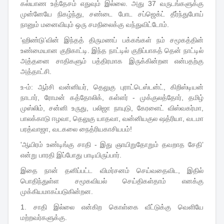
கல்யாண உத்தேசம் எதுவும் இல்லை. அது 37 வருடங்களுக்கு
முன்னேயே நிகழ்ந்து, சண்டை போட சப்ஜெக்ட் தீர்ந்துபோய்
நானும் மனைவியும் ஒரு சமநிலைக்கு வந்துவிட்டோம்.
'ஹிண்டு’வின் இந்தத் திருமணப் பக்கங்கள் நம் சமூகத்தின்
உண்மையான குறிகாட்டி. இந்த நாட்டில் குறிப்பாகத் தென் நாட்டில்
அத்தனை சாதிகளும் பத்திரமாக இருக்கின்றன என்பதற்கு
அத்தாட்சி.
உ-ம்: ஆர்சி வன்னியர், தெலுகு புராட்டெஸ்டன்ட், கிறிஸ்டியன்
நாடார், ரோமன் கத்தோலிக், கள்ளர் - முக்குலத்தோர், தமிழ்
முஸ்லிம், சன்னி உருது, பலிஜா நாயுடு, கேரளைட் விஸ்வகர்மா,
பாலக்காடு ஈழவா, தெலுகு யாதவா, வன்னியகுல ஷத்ரியா, வடமா
பரத்வாஜா, வடகலை நைத்ரியகாசியபம்!
'ஆயிரம் உண்டிங்கு சாதி - இது ஞாயிறுதோறும் தவறாத சேதி’
என்று பாரதி இப்போது பாடியிருப்பார்.
இதை நான் தனிப்பட்ட விமர்சனம் செய்வதைவிட, இதில்
பொதிந்துள்ள சமூகவியல் செய்திகள்தாம் எனக்கு
முக்கியமாகப்படுகின்றன.
1. சாதி இல்லை என்கிற கொள்கை வீட்டுக்கு வெளியே
மற்றவர்களுக்கு.