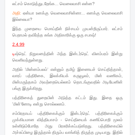
லட்சம் கொடுத்துடறேங்க... வெலைவாசி என்ன?
அதி:
ஏன்யா உனக்கு வெலைவாசின்னா... எனக்கு வெலைவாசி
இல்லையா?
இந்த முறையை மொய்தீன் நிச்சயம் முயன்றிருப்பார். லட்சம்
பெறாமல் தவிர்த்த சுங்க அதிகாரிக்கு ஒரு சபாஷ்!
2.4.99
டி
ஷ்நெட் நிறுவனத்தின் அந்த இன்டர்நெட் விளம்பரம் இன்று
வெளிவந்துள்ளது.
அதில் 'மின்னம்பலம்’ என்னும் தமிழ் இணையச் செய்தித்தாள்,
வாரப் பத்திரிகை, இலக்கியக் கருவூலம், மின் வணிகம்,
மின்மருந்தகம் அவற்றையெல்லாம் தொடங்குவதில் அடியேனின்
பங்கு இருக்கிறது.
பத்திரிகைத் துறையின் அடுத்த கட்டம் இது. இதை ஒரு
'மின்’னோடி என்று சொல்லலாம்.
சம்பிரதாயப் பத்திரிகைக்கும் இன்டர்நெட் பத்திரிகைக்கும்
முக்கியமான வித்தியாசம் - செய்தியைக் கணிப்பொறி மூலம்
உள்ளிடும்போதே அது பிரசுரிக்கப்படுகிறது. பத்திரிகையில்
அச்சுப்பிழை இருந்தால் திரும்ப வாங்கித் திருத்த முடியாது. இதில்