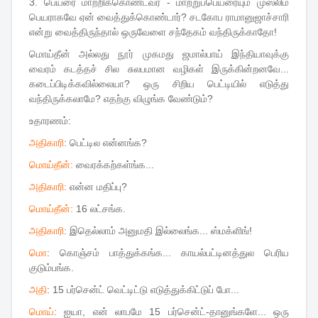
3. பெயரை மாற்றிக்கொண்டவர் - மாற்றுப்பெயரையும் முஸ்லிம்
பெயராகவே ஏன் வைத்துக்கொண்டார்? சடகோப ராமானுஜாச்சாரி
என்று வைத்திருந்தால் ஒருவேளை சந்தேகம் வந்திருக்காதோ!
மொய்தீன் அல்லது நூர் முகமது ஜமால்பாய் இந்தியாவுக்கு
வைரம் கடத்தச் சில சுலபமான வழிகள் இருக்கின்றனவே...
கடைப்பிடிக்கவில்லையா? ஒரு சிறிய பெட்டியில் எடுத்து
வந்திருக்கலாமே? எதற்கு விழுங்க வேண்டும்?
உதாரணம்:
அதிகாரி
: பெட்டில என்னங்க?
மொய்தீன்:
வைரக்கற்கள்ங்க...
அதிகாரி:
என்ன மதிப்பு?
மொய்தீன்:
16 லட்சங்க.
அதிகாரி
: இதெல்லாம் அனுமதி இல்லைங்க... ஸ்மக்ளிங்!
மொ
: கொஞ்சம் பாத்துக்கங்க... காயல்பட்டினத்துல பெரிய
குடும்பங்க.
அதி
: 15 பர்சென்ட் வெட்டிட்டு எடுத்துக்கிட்டுப் போ...
மொய்
: ஐயா, என் லாபமே 15 பர்சென்ட்-தானுங்களே... ஒரு