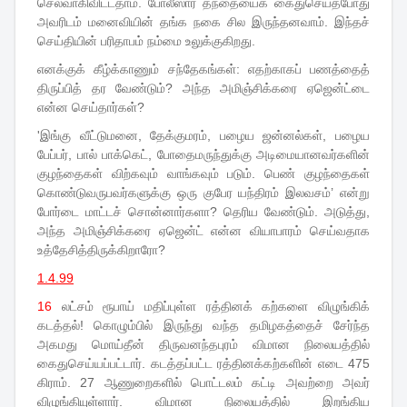
செலவாகிவிட்டதாம். போலீஸார் தந்தையைக் கைதுசெய்தபோது
அவரிடம் மனைவியின் தங்க நகை சில இருந்தனவாம். இந்தச்
செய்தியின் பரிதாபம் நம்மை உலுக்குகிறது.
எனக்குக் கீழ்க்காணும் சந்தேகங்கள்: எதற்காகப் பணத்தைத்
திருப்பித் தர வேண்டும்? அந்த அமிஞ்சிக்கரை ஏஜென்ட்டை
என்ன செய்தார்கள்?
'இங்கு வீட்டுமனை, தேக்குமரம், பழைய ஜன்னல்கள், பழைய
பேப்பர், பால் பாக்கெட், போதைமருந்துக்கு அடிமையானவர்களின்
குழந்தைகள் விற்கவும் வாங்கவும் படும். பெண் குழந்தைகள்
கொண்டுவருபவர்களுக்கு ஒரு குபேர யந்திரம் இலவசம்’ என்று
போர்டை மாட்டச் சொன்னார்களா? தெரிய வேண்டும். அடுத்து,
அந்த அமிஞ்சிக்கரை ஏஜென்ட் என்ன வியாபாரம் செய்வதாக
உத்தேசித்திருக்கிறாரோ?
1.4.99
16
லட்சம் ரூபாய் மதிப்புள்ள ரத்தினக் கற்களை விழுங்கிக்
கடத்தல்! கொழும்பில் இருந்து வந்த தமிழகத்தைச் சேர்ந்த
அகமது மொய்தீன் திருவனந்தபுரம் விமான நிலையத்தில்
கைதுசெய்யப்பட்டார். கடத்தப்பட்ட ரத்தினக்கற்களின் எடை 475
கிராம். 27 ஆணுறைகளில் பொட்டலம் கட்டி அவற்றை அவர்
விழுங்கியுள்ளார். விமான நிலையத்தில் இறங்கிய