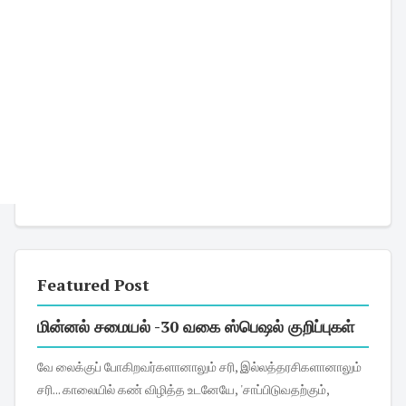
Featured Post
மின்னல் சமையல் -30 வகை ஸ்பெஷல் குறிப்புகள்
வே லைக்குப் போகிறவர்களானாலும் சரி, இல்லத்தரசிகளானாலும்
சரி... காலையில் கண் விழித்த உடனேயே, 'சாப்பிடுவதற்கும்,