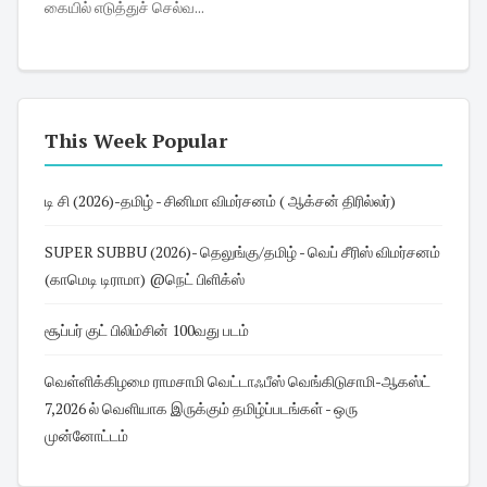
கையில் எடுத்துச் செல்வ...
This Week Popular
டி சி (2026)-தமிழ் - சினிமா விமர்சனம் ( ஆக்சன் திரில்லர்)
SUPER SUBBU (2026)- தெலுங்கு/தமிழ் - வெப் சீரிஸ் விமர்சனம்
(காமெடி டிராமா) @நெட் பிளிக்ஸ்
சூப்பர் குட் பிலிம்சின் 100வது படம்
வெள்ளிக்கிழமை ராமசாமி வெட்டாஃபீஸ் வெங்கிடுசாமி-ஆகஸ்ட்
7,2026 ல் வெளியாக இருக்கும் தமிழ்ப்படங்கள் - ஒரு
முன்னோட்டம்