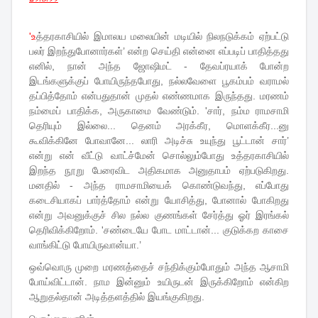
'உ
த்தரகாசியில் இமாலய மலையின் மடியில் நிலநடுக்கம் ஏற்பட்டு
பலர் இறந்துபோனார்கள்’ என்ற செய்தி என்னை எப்படிப் பாதித்தது
எனில், நான் அந்த ஜோஷிமட் - தேவப்ரயாக் போன்ற
இடங்களுக்குப் போயிருந்தபோது, நல்லவேளை பூகம்பம் வராமல்
தப்பித்தோம் என்பதுதான் முதல் எண்ணமாக இருந்தது. மரணம்
நம்மைப் பாதிக்க, அருகாமை வேண்டும். 'சார், நம்ம ராமசாமி
தெரியும் இல்லை... தெனம் அரக்கீர, மொளக்கீர...னு
கூவிக்கினே போவானே... லாரி அடிச்சு உயுந்து பூட்டான் சார்’
என்று என் வீட்டு வாட்ச்மேன் சொல்லும்போது உத்தரகாசியில்
இறந்த நூறு பேரைவிட அதிகமாக அனுதாபம் ஏற்படுகிறது.
மனதில் - அந்த ராமசாமியைக் கொண்டுவந்து, எப்போது
கடைசியாகப் பார்த்தோம் என்று யோசித்து, போனால் போகிறது
என்று அவனுக்குச் சில நல்ல குணங்கள் சேர்த்து ஓர் இரங்கல்
தெரிவிக்கிறோம். 'சண்டையே போட மாட்டான்... குடுக்கற காசை
வாங்கிட்டு போயிருவான்யா.’
ஒவ்வொரு முறை மரணத்தைச் சந்திக்கும்போதும் அந்த ஆசாமி
போய்விட்டான். நாம இன்னும் உயிருடன் இருக்கிறோம் என்கிற
ஆறுதல்தான் அடித்தளத்தில் இயங்குகிறது.