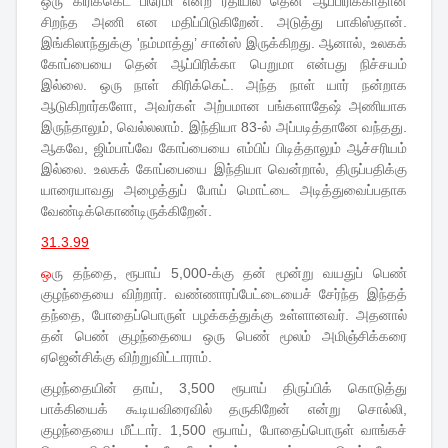
ஒரு கிரிக்கெட் பிரேமி என்ற ரீதியில் தென் ஆப்பிரிக்காதான்
சிறந்த அணி என மதிப்பிடுகிறேன். அடுத்து பாகிஸ்தான்.
இங்கிலாந்துக்கு 'நம்மாத்து’ சான்ஸ் இருக்கிறது. ஆனால், உலகக்
கோப்பையை தென் ஆப்பிரிக்கா பெறுமா என்பது நிச்சயம்
இல்லை. ஒரு நாள் கிரிக்கெட். அந்த நாள் யார் நன்றாக
ஆடுகிறார்களோ, அவர்கள் அற்பமான பங்களாதேஷ் அணியாக
இருந்தாலும், வெல்லலாம். இந்தியா 83-ல் அப்படித்தானே வந்தது.
ஆகவே, ஜிம்பாப்வே கோப்பையை எம்பிப் பிடித்தாலும் ஆச்சரியம்
இல்லை. உலகக் கோப்பையை இந்தியா வென்றால், திருப்பதிக்கு
யாரையாவது அழைத்துப் போய் மொட்டை அடித்துவைப்பதாக
வேண்டிக்கொண்டிருக்கிறேன்.
31.3.99
ஒ
ரு தந்தை, ரூபாய் 5,000-க்கு தன் மூன்று வயதுப் பெண்
குழந்தையை விற்றார். வண்ணாரப்பேட்டையைச் சேர்ந்த இந்தத்
தந்தை, போதைப்பொருள் பழக்கத்துக்கு உள்ளானவர். அதனால்
தன் பெண் குழந்தையை ஒரு பெண் மூலம் அமிஞ்சிக்கரை
ஏஜென்சிக்கு விற்றுவிட்டாராம்.
குழந்தையின் தாய், 3,500 ரூபாய் திருப்பிக் கொடுத்து
பாக்கியைக் கூடியவிரைவில் தருகிறேன் என்று சொல்லி,
குழந்தையை மீட்டார். 1,500 ரூபாய், போதைப்பொருள் வாங்கச்