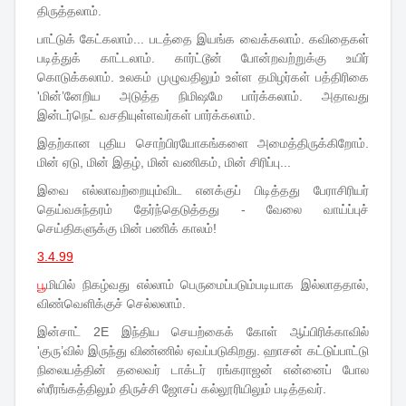
திருத்தலாம்.
பாட்டுக் கேட்கலாம்... படத்தை இயங்க வைக்கலாம். கவிதைகள்
படித்துக் காட்டலாம். கார்ட்டூன் போன்றவற்றுக்கு உயிர்
கொடுக்கலாம். உலகம் முழுவதிலும் உள்ள தமிழர்கள் பத்திரிகை
'மின்’னேறிய அடுத்த நிமிஷமே பார்க்கலாம். அதாவது
இன்டர்நெட் வசதியுள்ளவர்கள் பார்க்கலாம்.
இதற்கான புதிய சொற்பிரயோகங்களை அமைத்திருக்கிறோம்.
மின் ஏடு, மின் இதழ், மின் வணிகம், மின் சிரிப்பு...
இவை எல்லாவற்றையும்விட எனக்குப் பிடித்தது பேராசிரியர்
தெய்வசுந்தரம் தேர்ந்தெடுத்தது - வேலை வாய்ப்புச்
செய்திகளுக்கு மின் பணிக் காலம்!
3.4.99
பூ
மியில் நிகழ்வது எல்லாம் பெருமைப்படும்படியாக இல்லாததால்,
விண்வெளிக்குச் செல்லலாம்.
இன்சாட் 2E இந்திய செயற்கைக் கோள் ஆப்பிரிக்காவில்
'குரு’வில் இருந்து விண்ணில் ஏவப்படுகிறது. ஹாசன் கட்டுப்பாட்டு
நிலையத்தின் தலைவர் டாக்டர் ரங்கராஜன் என்னைப் போல
ஸ்ரீரங்கத்திலும் திருச்சி ஜோசப் கல்லூரியிலும் படித்தவர்.