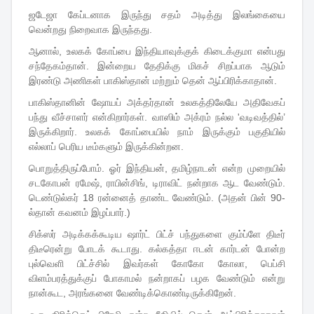
ஜடேஜா கேப்டனாக இருந்து சதம் அடித்து இலங்கையை
வென்றது நிறைவாக இருந்தது.
ஆனால், உலகக் கோப்பை இந்தியாவுக்குக் கிடைக்குமா என்பது
சந்தேகம்தான். இன்றைய தேதிக்கு மிகச் சிறப்பாக ஆடும்
இரண்டு அணிகள் பாகிஸ்தான் மற்றும் தென் ஆப்பிரிக்காதான்.
பாகிஸ்தானின் ஷோயப் அக்தர்தான் உலகத்திலேயே அதிவேகப்
பந்து வீச்சாளர் என்கிறார்கள். வாஸிம் அக்ரம் நல்ல 'வடிவத்தில்’
இருக்கிறார். உலகக் கோப்பையில் நாம் இருக்கும் பகுதியில்
எல்லாப் பெரிய டீம்களும் இருக்கின்றன.
பொறுத்திருப்போம். ஓர் இந்தியன், தமிழ்நாடன் என்ற முறையில்
சடகோபன் ரமேஷ், ராபின்சிங், டிராவிட் நன்றாக ஆட வேண்டும்.
டெண்டுல்கர் 18 ரன்னைத் தாண்ட வேண்டும். (அதன் பின் 90-
ல்தான் கவனம் இழப்பார்.)
சிக்ஸர் அடிக்கக்கூடிய ஷார்ட் பிட்ச் பந்துகளை கும்ப்ளே திடீர்
திடீரென்று போடக் கூடாது. கல்கத்தா ஈடன் கார்டன் போன்ற
புல்வெளி பிட்ச்சில் இவர்கள் கோகோ கோலா, பெப்சி
விளம்பரத்துக்குப் போகாமல் நன்றாகப் பழக வேண்டும் என்று
நான்கூட, அரங்கனை வேண்டிக்கொண்டிருக்கிறேன்.