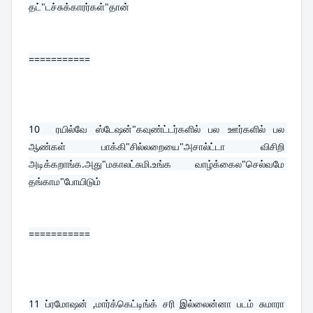
தட்"டச்சுக்காரர்கள்"தான்
===========
10  
ரயில்வே ஸ்டேஷன்"கவுண்ட்டர்களில் பல ஊர்களில் பல 
ஆண்கள் பாக்கி"சில்லறையை"அசால்ட்டா விசிறி 
அடிக்கறாங்க.அது"மகாலட்சுமி.உங்க வாழ்க்கைல"செல்வமே 
தங்காம"போயிடும்
===========
11 
ப்ரமோஷன் ,மார்க்கெட்டிங்க் சரி இல்லைன்னா படம் சுமாரா 