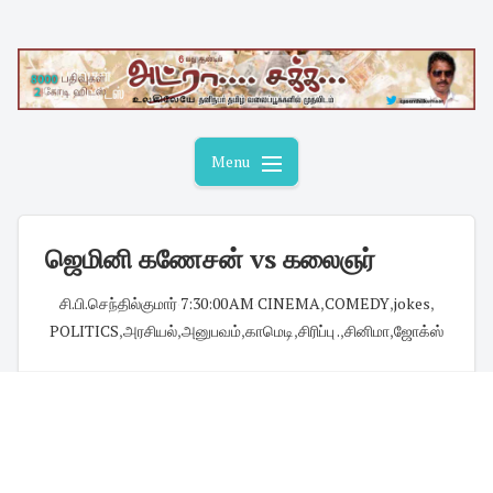
Skip
to
content
Menu
ஜெமினி கணேசன் vs கலைஞர்
சி.பி.செந்தில்குமார்
·
7:30:00 AM
·
CINEMA
,
COMEDY
,
jokes
,
POLITICS
,
அரசியல்
,
அனுபவம்
,
காமெடி
,
சிரிப்பு .
,
சினிமா
,
ஜோக்ஸ்