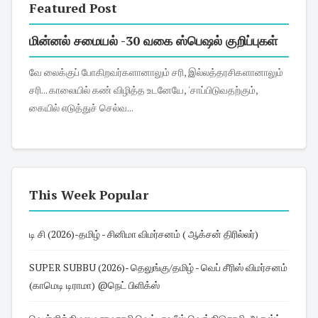
Featured Post
மின்னல் சமையல் -30 வகை ஸ்பெஷல் குறிப்புகள்
வே லைக்குப் போகிறவர்களானாலும் சரி, இல்லத்தரசிகளானாலும்
சரி... காலையில் கண் விழித்த உடனேயே, 'சாப்பிடுவதற்கும்,
கையில் எடுத்துச் செல்வ...
This Week Popular
டி சி (2026)-தமிழ் - சினிமா விமர்சனம் ( ஆக்சன் திரில்லர்)
SUPER SUBBU (2026)- தெலுங்கு/தமிழ் - வெப் சீரிஸ் விமர்சனம்
(காமெடி டிராமா) @நெட் பிளிக்ஸ்