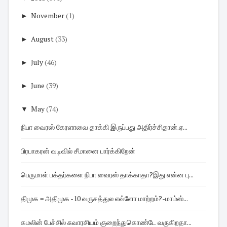
►
November
(1)
►
August
(33)
►
July
(46)
►
June
(39)
▼
May
(74)
நிபா வைரஸ் கேரளாவை தாக்கி இருப்பது அதிர்ச்சிதான்.ஏ...
பிரபாகரன் வடிவில் சீமானை பார்க்கிறேன்
பெருமாள் பக்தர்களை நிபா வைரஸ் தாக்காதா?இது என்ன பு...
திமுக = அதிமுக -10 வருசத்துல எவ்ளோ மாற்றம்?-மாம்ஸ்...
கமலின் பேச்சில் சுவாரசியம் குறைந்துகொண்டே வருகிறதா...