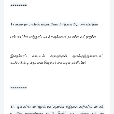
========
17 
குக்கர்ல 3 விசில் வந்தா கேஸ் அடுப்பை ஆப் பண்ணிடுங்க
பால் காய்ச்ச பாத்திரம் வெச்சிருக்கேன் ,பொங்க விட்ராதீங்க
இதெல்லாம் சமையல் அறைக்குள் தனக்குத்துணையாய் 
கம்பெனிக்கு புருசனை இருத்தி வைக்கும் தந்திரமே!
========
18  
ஒரு கம்பெனி/ஆபீஸ் ரிசப்ஷனிஸ்ட் தேர்வை அக்கம்பெனி எம் 
டி யின் மனைவியை விட்டு இண்ட்டர்வ்யு பண்ண விட்டால் 