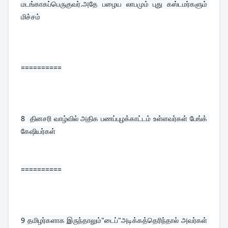
மடங்காகப்பெருகுவர்.அதே பழைய லாபமும் புது கஸ்டமர்களும் 
மிச்சம்
==========
8  
தினசரி வாழ்வில் அதிக பணப்புழக்காட்டம் உள்ளவர்கள் பேங்க் 
கேஷியர்கள்
==========
9 
தமிழர்களாக இருந்தாலும்"டைப்"அடிக்கத்தெரிந்தால் அவர்கள் 