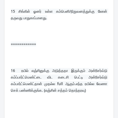
15 
சிங்கிள் ஓனர் உள்ள கம்பெனி/நிறுவனத்துக்கு லோன் 
தருவது பாதுகாப்பானது.
============
16  
ரயில் எஞ்சினுக்கு அடுத்ததா இருக்கும் அன்ரிசர்வ்டு 
கம்ப்பார்ட்மெண்ட்டை விட கடைசி பெட்டி அன்ரிசர்வ்டு 
கம்பார்ட்மெண்ட்தான் முதல்ல full ஆகும்.எந்த ரயில்ல வேணா 
செக் பண்ணிக்குங்க. (எஞ்சின் சத்தம் தொந்தரவு)