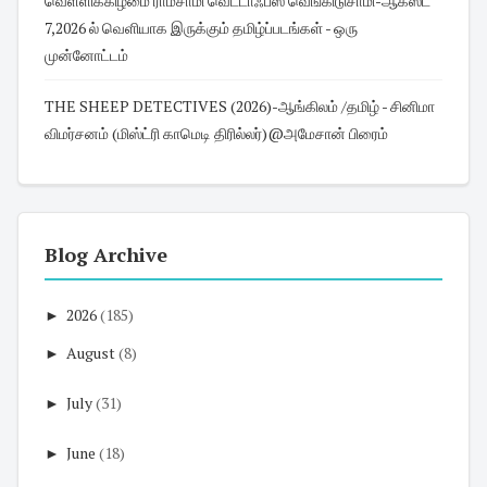
வெள்ளிக்கிழமை ராமசாமி வெட்டாஃபீஸ் வெங்கிடுசாமி-ஆகஸ்ட்
7,2026 ல் வெளியாக இருக்கும் தமிழ்ப்படங்கள் - ஒரு
முன்னோட்டம்
THE SHEEP DETECTIVES (2026)-ஆங்கிலம் /தமிழ் - சினிமா
விமர்சனம் (மிஸ்ட்ரி காமெடி திரில்லர்)@அமேசான் பிரைம்
Blog Archive
►
2026
(185)
►
August
(8)
►
July
(31)
►
June
(18)