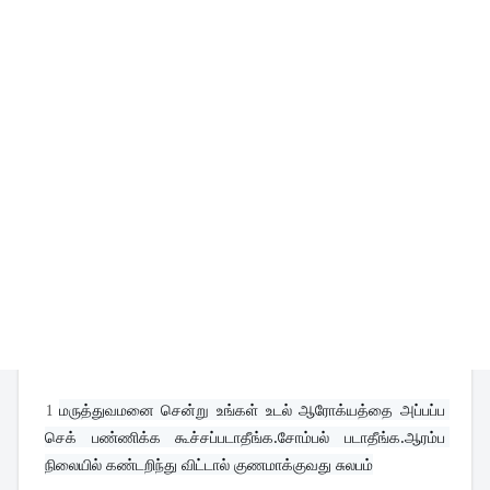
1
மருத்துவமனை சென்று உங்கள் உடல் ஆரோக்யத்தை அப்பப்ப 
செக் பண்ணிக்க கூச்சப்படாதீங்க.சோம்பல் படாதீங்க.ஆரம்ப 
நிலையில் கண்டறிந்து விட்டால் குணமாக்குவது சுலபம்