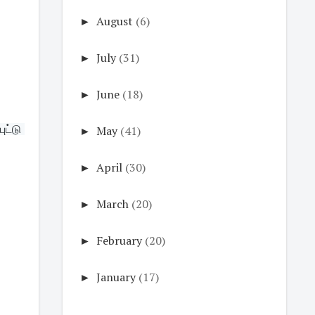
►
August
(6)
►
July
(31)
►
June
(18)
்டு 
►
May
(41)
►
April
(30)
►
March
(20)
►
February
(20)
►
January
(17)