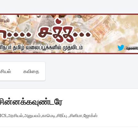
சியல்
கவிதை
சின்னக்கவுண்டரே
ICS
,
அரசியல்
,
அனுபவம்
,
காமெடி
,
சிரிப்பு .
,
சினிமா
,
ஜோக்ஸ்