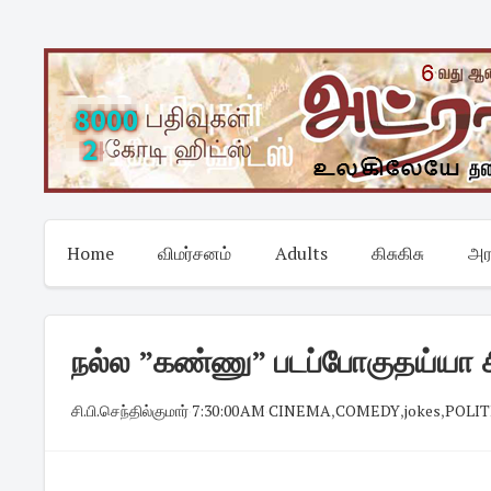
Skip
to
content
Home
விமர்சனம்
Adults
கிசுகிசு
அர
நல்ல ”கண்ணு” படப்போகுதய்யா 
சி.பி.செந்தில்குமார்
·
7:30:00 AM
·
CINEMA
,
COMEDY
,
jokes
,
POLIT