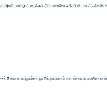
ாந்த் அணி’ என்று அழைக்கப்படும்- வைகோ # கேப் விடாம அடிக்கறீங்க
 சீமான் # கனவு காணுங்கள்னு அப்துல்கலாம் சொன்னதை ஃபாலோ பண்