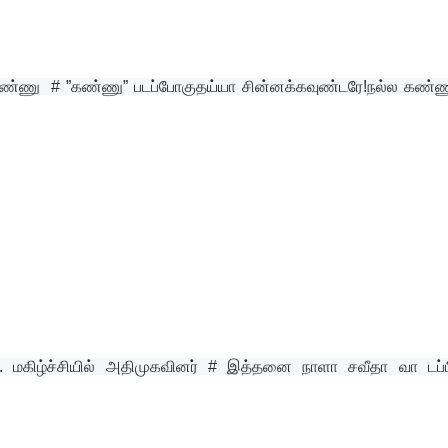
கண்ணு  # ”கண்ணு” படப்போகுதய்யா சின்னக்கவுண்டரே!நல்ல கண்ணு
. மகிழ்ச்சியில் அதிமுகவினர் # இத்தனை நாளா சவீதா வா டப்பிங