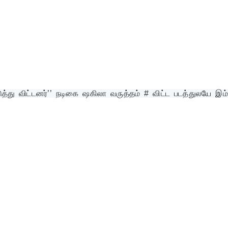
ு விட்டனர்’’ நடிகை ஷகிலா வருத்தம் # விட்ட படத்துலயே இம்புட