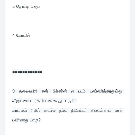
5 தொட்டி ஜெயா
4 கோவில்
============
9 
தலைவரே! சன் பிக்சர்ஸ் ல படம் பண்ணித்தரனும்னு 
விஜய்யை டார்ச்சர் பண்ணது யாரு?்
காவலன் ரிலீஸ் டைம்ல நல்ல தியேட்டர் கிடைக்காம லாக் 
பண்ணது யாரு?