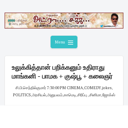
Skip
to
content
Menu
உலுக்கித்தான் பறிக்கனும் உதிராது
மாங்கனி - பாமக + குஷ்பூ + கலைஞர்
சி.பி.செந்தில்குமார்
·
7:30:00 PM
·
CINEMA
,
COMEDY
,
jokes
,
POLITICS
,
அரசியல்
,
அனுபவம்
,
காமெடி
,
சிரிப்பு .
,
சினிமா
,
ஜோக்ஸ்