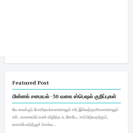
Featured Post
மின்னல் சமையல் -30 வகை ஸ்பெஷல் குறிப்புகள்
வே லைக்குப் போகிறவர்களானாலும் சரி, இல்லத்தரசிகளானாலும்
சரி... காலையில் கண் விழித்த உடனேயே, 'சாப்பிடுவதற்கும்,
கையில் எடுத்துச் செல்வ...