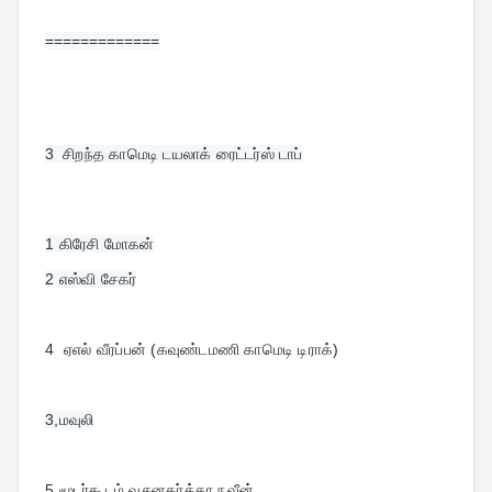
=============
3  
சிறந்த காமெடி டயலாக் ரைட்டர்ஸ் டாப்
1 கிரேசி மோகன்
4  ஏஎல் வீரப்பன் (கவுண்டமணி காமெடி டிராக்)
5,மூடர்கூடம் வசனகர்த்தா நவீன்