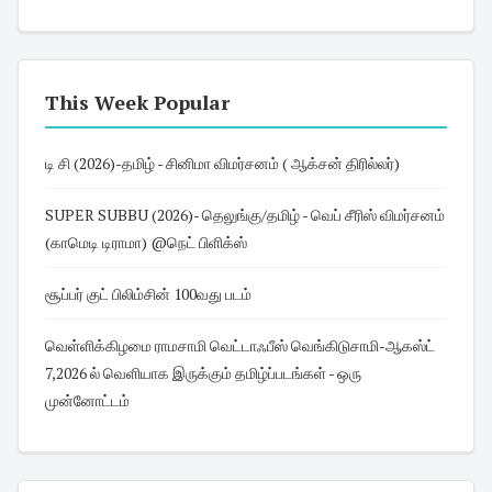
This Week Popular
டி சி (2026)-தமிழ் - சினிமா விமர்சனம் ( ஆக்சன் திரில்லர்)
SUPER SUBBU (2026)- தெலுங்கு/தமிழ் - வெப் சீரிஸ் விமர்சனம்
(காமெடி டிராமா) @நெட் பிளிக்ஸ்
சூப்பர் குட் பிலிம்சின் 100வது படம்
வெள்ளிக்கிழமை ராமசாமி வெட்டாஃபீஸ் வெங்கிடுசாமி-ஆகஸ்ட்
7,2026 ல் வெளியாக இருக்கும் தமிழ்ப்படங்கள் - ஒரு
முன்னோட்டம்