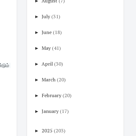
►
August
(7)
►
July
(31)
►
June
(18)
►
May
(41)
►
April
(30)
ும் 
►
March
(20)
►
February
(20)
►
January
(17)
►
2025
(203)