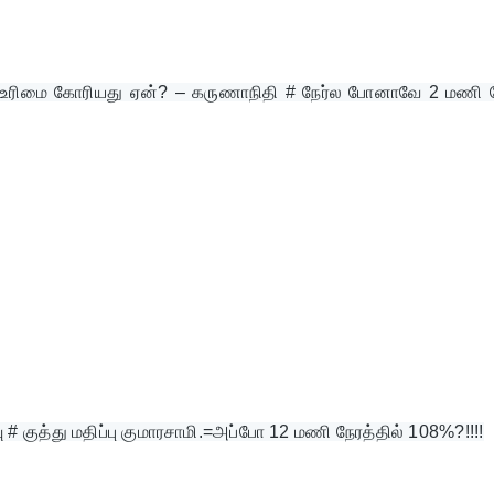
ி உரிமை கோரியது ஏன்? – கருணாநிதி # நேர்ல போனாவே 2 மணி நே
ு # குத்து மதிப்பு குமாரசாமி.=அப்போ 12 மணி நேரத்தில் 108%?!!!!