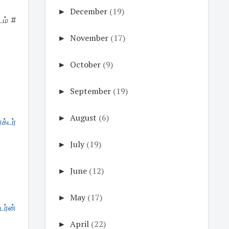
►
December
(19)
டம் #
►
November
(17)
►
October
(9)
►
September
(19)
►
August
(6)
க்டர்
►
July
(19)
►
June
(12)
►
May
(17)
ர்ன்
►
April
(22)