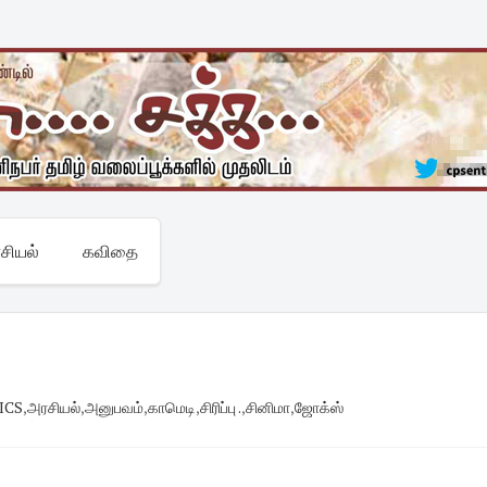
சியல்
கவிதை
ICS
,
அரசியல்
,
அனுபவம்
,
காமெடி
,
சிரிப்பு .
,
சினிமா
,
ஜோக்ஸ்