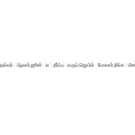
வர் ஆவார்.ஜூன் ல தீர்ப்பு வரும்.ஜெயில் போவார்.நீங்க மீண்ட