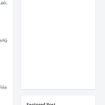
றம், 
தமிழ்
்ந்த 
Featured Post