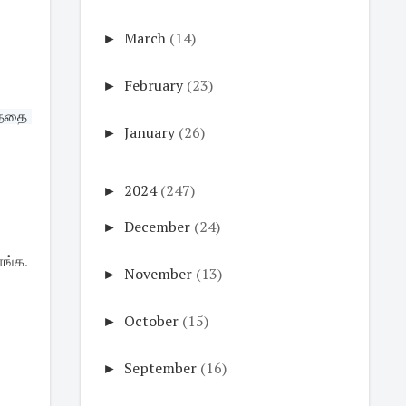
►
March
(14)
►
February
(23)
்தை 
►
January
(26)
►
2024
(247)
►
December
(24)
ாங்க.
►
November
(13)
►
October
(15)
►
September
(16)