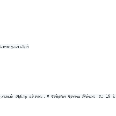
டீஸ் தான் லீடிங்
் ஆணயம் அதிரடி உத்தரவு.. # தேர்தலே தேவை இல்லை. மே 19 ல் 