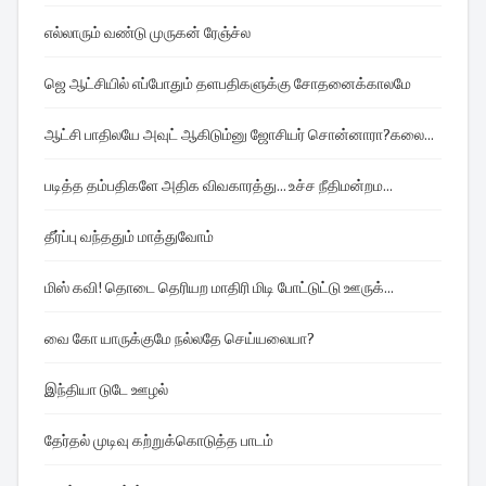
எல்லாரும் வண்டு முருகன் ரேஞ்ச்ல
ஜெ ஆட்சியில் எப்போதும் தளபதிகளுக்கு சோதனைக்காலமே
ஆட்சி பாதிலயே அவுட் ஆகிடும்னு ஜோசியர் சொன்னாரா?கலை...
படித்த தம்பதிகளே அதிக விவகாரத்து... உச்ச நீதிமன்றம...
தீர்ப்பு வந்ததும் மாத்துவோம்
மிஸ் கவி! தொடை தெரியற மாதிரி மிடி போட்டுட்டு ஊருக்...
வை கோ யாருக்குமே நல்லதே செய்யலையா?
இந்தியா டுடே ஊழல்
தேர்தல் முடிவு கற்றுக்கொடுத்த பாடம்