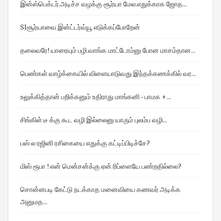
இன்ஸ்பெக்டர்.அடிச்ச வழக்கு சூர்யா மேல.எதுக்காக ஜோத...
SJசூர்யாவை இன்ட்டர்வ்யூ எடுக்கப்போறேன்
தலைவரே! யாரையும் பழி.வாங்க மாட்டோம்னு போன மாசம்தான...
பெண்கள் வாழ்க்கையில் விளையாடுவது இந்தக்கணக்கில் வர...
உலுக்கித்தான் பறிக்கனும் உதிராது மாங்கனி - பாமக + ...
சிங்கிள் டீ க்கு கூட வழி இல்லைனு யாரும் புலம்ப வழி...
பஸ் ல ரஜினி ரசிகையை எதுக்கு கட்டிப்பிடிச்சே?
மிஸ் ரூபா ! என் மென்சன்க்கு ஏன் ரிப்ளையே பண்றதில்லை?
சொன்னபடி கேட்டு நடக்காத மனைவியை கணவர் அடிக்க
அனுமத...