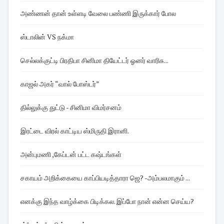
அண்ணன் தான் உள்ளடி வேலை பண்ணி இருக்கார் போல
ஸ்டாலின் VS நக்மா
செல்லக்குட்டி பிரதிபா சினிமா தியேட்டர் ஓனர் வாரிசு...
காஜல் அகர் “வால் போஸ்டர்”
தில்லுக்கு துட்டு - சினிமா விமர்சனம்
இரட்டை விரல் காட்டிய ஸ்மிருதி இரானி.
அன்புமணி ,கேப்டன் பட்ட கஷ்டங்கள்
சகாயம் அறிக்கையை காப்பியடித்தாரா ஜெ? -அம்பலமாகும் ...
எனக்கு இந்த வாழ்க்கை பிடிக்கல. இப்போ நான் என்ன செய்ய?