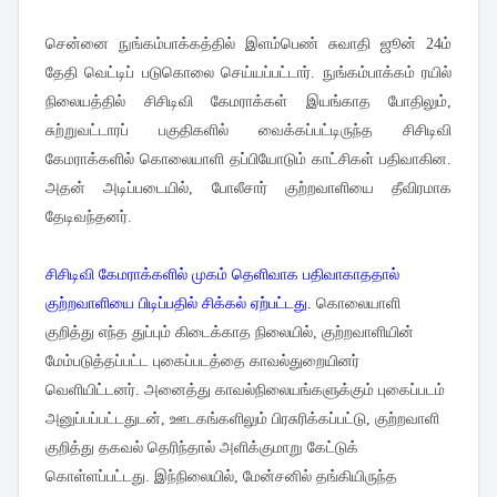
சென்னை நுங்கம்பாக்கத்தில் இளம்பெண் சுவாதி ஜூன் 24ம்
தேதி வெட்டிப் படுகொலை செய்யப்பட்டார். நுங்கம்பாக்கம் ரயில்
நிலையத்தில் சிசிடிவி கேமராக்கள் இயங்காத போதிலும்,
சுற்றுவட்டாரப் பகுதிகளில் வைக்கப்பட்டிருந்த சிசிடிவி
கேமராக்களில் கொலையாளி தப்பியோடும் காட்சிகள் பதிவாகின.
அதன் அடிப்படையில், போலீசார் குற்றவாளியை தீவிரமாக
தேடிவந்தனர்.
சிசிடிவி கேமராக்களில் முகம் தெளிவாக பதிவாகாததால்
குற்றவாளியை பிடிப்பதில் சிக்கல் ஏற்பட்டது.
கொலையாளி
குறித்து எந்த துப்பும் கிடைக்காத நிலையில், குற்றவாளியின்
மேம்படுத்தப்பட்ட புகைப்படத்தை காவல்துறையினர்
வெளியிட்டனர். அனைத்து காவல்நிலையங்களுக்கும் புகைப்படம்
அனுப்பப்பட்டதுடன், ஊடகங்களிலும் பிரசுரிக்கப்பட்டு, குற்றவாளி
குறித்து தகவல் தெரிந்தால் அளிக்குமாறு கேட்டுக்
கொள்ளப்பட்டது. இந்நிலையில், மேன்சனில் தங்கியிருந்த