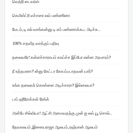
வெற்றி டைவர்ஸ்
கெமிஸ்ட்ரி டீச்சரை லவ் பண்ணினா
மேடம், டி எல் வாங்கன்னு டி எம் பண்ணாக்கூட பிடிச்சு...
108% சதவீத வாக்குப் பதிவு
தலைவரே! கள்ளச்சாராயம் காய்ச்ச இப்போ என்ன அவசரம்?
நீ உத்தமனா? ன்னு கேட்டா கோபப்படாதவன் யார்?
உங்க தலைவர் கொள்ளை அடிச்சாரா? இல்லையா?
டாப் ஹீரோக்கள் ரேங்க்
அன்பே சில்வியா! ஆட்சி அமைவதற்கு முன் ஐ லவ் யூ சொல்...
தேவாலயம் ,இளையராஜா ஆலயம், ரஹ்மான் ஆலயம்