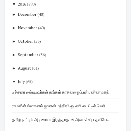
▼
2016
(790)
►
December
(48)
►
November
(40)
►
October
(53)
►
September
(56)
►
August
(61)
▼
July
(65)
டீச்சரை லவ்வுபவர்கள் தங்கள் காதலை ஓப்பன் பண்ண உகந்...
ராமனின் மோகனம் ஜானகி மந்திரம் னு ஏன் டைட்டில் வெச்...
தமிழ் நாட்டில் அடிமையா இருந்தாதான் அமைச்சர் பதவியே...