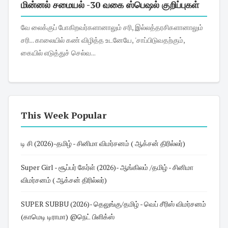
மின்னல் சமையல் -30 வகை ஸ்பெஷல் குறிப்புகள்
வே லைக்குப் போகிறவர்களானாலும் சரி, இல்லத்தரசிகளானாலும்
சரி... காலையில் கண் விழித்த உடனேயே, 'சாப்பிடுவதற்கும்,
கையில் எடுத்துச் செல்வ...
This Week Popular
டி சி (2026)-தமிழ் - சினிமா விமர்சனம் ( ஆக்சன் திரில்லர்)
Super Girl - சூப்பர் கேர்ள் (2026)- ஆங்கிலம் /தமிழ் - சினிமா
விமர்சனம் ( ஆக்சன் திரில்லர்)
SUPER SUBBU (2026)- தெலுங்கு/தமிழ் - வெப் சீரிஸ் விமர்சனம்
(காமெடி டிராமா) @நெட் பிளிக்ஸ்