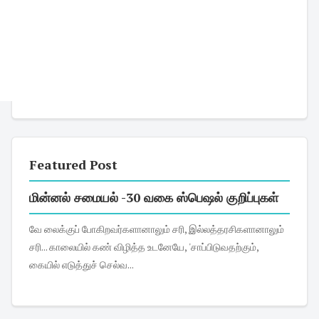
Featured Post
மின்னல் சமையல் -30 வகை ஸ்பெஷல் குறிப்புகள்
வே லைக்குப் போகிறவர்களானாலும் சரி, இல்லத்தரசிகளானாலும்
சரி... காலையில் கண் விழித்த உடனேயே, 'சாப்பிடுவதற்கும்,
கையில் எடுத்துச் செல்வ...