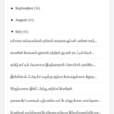
►
September
(56)
►
August
(61)
▼
July
(65)
டீச்சரை லவ்வுபவர்கள் தங்கள் காதலை ஓப்பன் பண்ண உகந்...
ராமனின் மோகனம் ஜானகி மந்திரம் னு ஏன் டைட்டில் வெச்...
தமிழ் நாட்டில் அடிமையா இருந்தாதான் அமைச்சர் பதவியே...
இன்ஸ்பெக்டர்.அடிச்ச வழக்கு சூர்யா மேல.எதுக்காக ஜோத...
SJசூர்யாவை இன்ட்டர்வ்யூ எடுக்கப்போறேன்
தலைவரே! யாரையும் பழி.வாங்க மாட்டோம்னு போன மாசம்தான...
பெண்கள் வாழ்க்கையில் விளையாடுவது இந்தக்கணக்கில் வர...