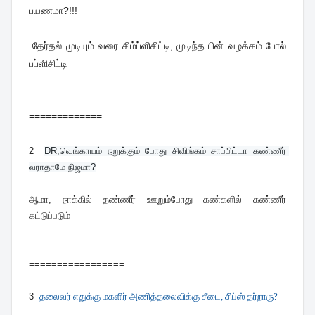
பயணமா?!!!
தேர்தல் முடியும் வரை சிம்ப்ளிசிட்டி, முடிந்த பின் வழக்கம் போல்
பப்ளிசிட்டி
=============
2
DR,வெங்காயம் நறுக்கும் போது சிவிங்கம் சாப்பிட்டா கண்ணீர் 
வராதாமே நிஜமா?
ஆமா, நாக்கில் தண்ணீர் ஊறும்போது கண்களில் கண்ணீர்
கட்டுப்படும்
=================
3
தலைவர் எதுக்கு மகளிர் அணித்தலைவிக்கு சீடை, சிப்ஸ் தர்றாரு?