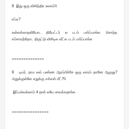
8
இது ஒரு விசித்திர உலகம்\\
எப்டீ?
கள்ளக்காதலியோட தியேட்டர் ல படம் பார்ப்பாங்க. சொந்த
சம்சாரத்தோட திருட்டு விசிடில வீட்ல படம் பார்ப்பாங்க
==============
9
டியர், நாம லவ் பண்ண ஆரம்பிச்சே ஒரு வாரம் தானே ஆகுது?
அதுக்குள்ளே எதுக்கு சக்சஸ் மீட்?\\
இப்பவெல்லாம் 4 நாள் லயே வைக்கறாங்க
================