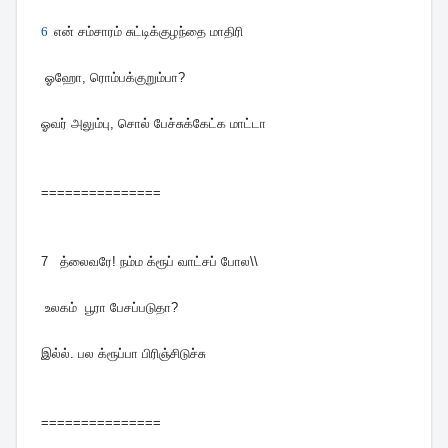
6
என் சம்சாரம் சுட்டிக்குழந்தை மாதிரி
ஓஹோ, ரொம்பக்குறும்பா?
ஓவர் அலும்பு, சொல் பேச்சுக்கேட்க மாட்டா
===============
7
த்லைவரே! நம்ம க்ரூப் வாட்சப் போல\\
உலகம் பூரா பேசப்படுதா?
இல்ல். பல க்ரூப்பா பிரிஞ்சிடுச்சு
===============