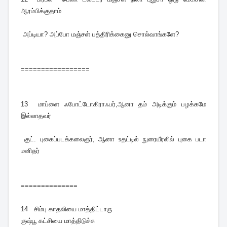
ஆரம்பிக்குதாம்
அப்டியா? அப்போ மஞ்சள் பத்திரிக்கைனு சொல்வாங்களே?
=================
13
மாப்ளை ஃபோட்டோகிராஃபர்,ஆனா தம் அடிக்கும் பழக்கமே
இல்லாதவர்
குட். புகைப்படக்கலைஞர், ஆனா உதட்டில் நுரையீரலில் புகை படா
மனிதர்
==============
14
சிம்பு காதலியை மாத்திட்டாரு
குஷ்பூ கட்சியை மாத்திடுச்சு