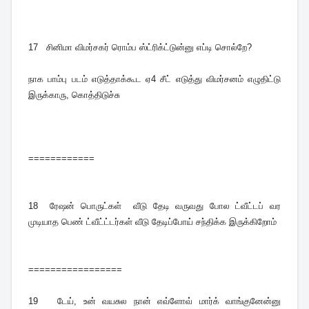
17 சினிமா விமர்சகர் ரொம்ப ஸ்ட்ரிக்ட்டுன்னு எப்டி சொல்றே?
நாக பாம்பு படம் எடுத்தாக்கூட ஏ4 சீட் எடுத்து விமர்சனம் எழுதிட்டு
இருக்காரு, கொத்திடுச்சு
============
18
ரேஷன் பொருட்கள் வீடு தேடி வருவது போல ட்வீட்டப் வர
முடியாத பெண் ட்வீட்ட்டர்கள் வீடு தேடிப்போய் சந்திக்க இருக்கிறோம்
=================
19
டேய், உன் வயசுல நான் எவ்ளோவ் மார்க் வாங்குனேன்னு