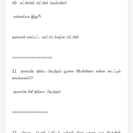
10
கட்சியின் அட்மின் அவர்களே!
என்னய்யா இது?\
தலைவர் ஏகப்பட்ட வாட்சப் க்ரூப்ல அட்மின்
=================
11
நாலாயிர திவ்ய பிரபந்தம் நூலை ரீமேக்கினா என்ன டைட்டில்
வைக்கலாம்?
நாலாயிர ஸ்ரீ திவ்யா பிரபந்தம்
===============
12 பிரபல பெண் ட்வீட்டர் மஞ்சள் நிலா புதுசா ஒரு மேகசின்