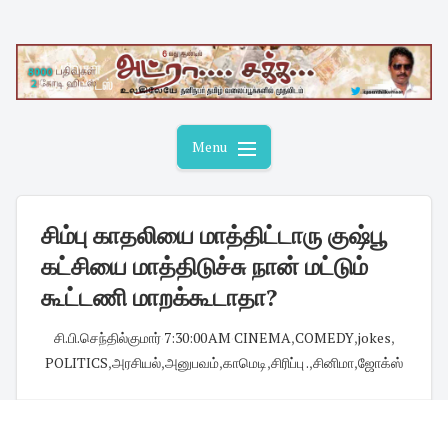
Skip
to
content
Menu
சிம்பு காதலியை மாத்திட்டாரு குஷ்பூ
கட்சியை மாத்திடுச்சு நான் மட்டும்
கூட்டணி மாறக்கூடாதா?
சி.பி.செந்தில்குமார்
·
7:30:00 AM
·
CINEMA
,
COMEDY
,
jokes
,
POLITICS
,
அரசியல்
,
அனுபவம்
,
காமெடி
,
சிரிப்பு .
,
சினிமா
,
ஜோக்ஸ்