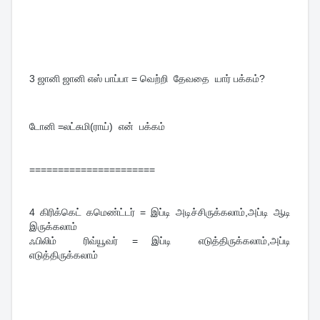
3
ஜானி ஜானி எஸ் பாப்பா = வெற்றி தேவதை யார் பக்கம்?
டோனி =லட்சுமி(ராய்) என் பக்கம்
======================
4 கிரிக்கெட் கமெண்ட்டர் = இப்டி அடிச்சிருக்கலாம்,அப்டி ஆடி
இருக்கலாம்
ஃபிலிம் ரிவ்யூவர் = இப்டி எடுத்திருக்கலாம்,அப்டி
எடுத்திருக்கலாம்