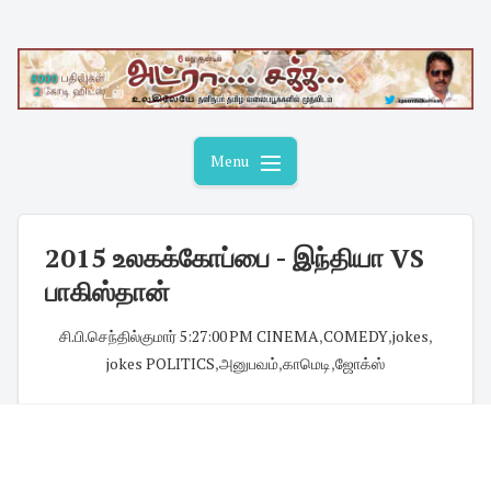
Skip
to
content
Menu
2015 உலகக்கோப்பை - இந்தியா VS
பாகிஸ்தான்
சி.பி.செந்தில்குமார்
·
5:27:00 PM
·
CINEMA
,
COMEDY
,
jokes
,
jokes POLITICS
,
அனுபவம்
,
காமெடி
,
ஜோக்ஸ்