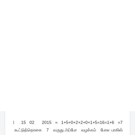
1
15 02 2015 = 1+5+0+2+2+0+1+5=16=1+6 =7
கூட்டுத்தொகை 7 வருது.அப்போ வழக்கம் போல பாகிஸ்