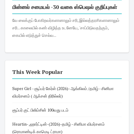
மின்னல் சமையல் -30 வகை ஸ்பெஷல் குறிப்புகள்
வே லைக்குப் போகிறவர்களானாலும் சரி, இல்லத்தரசிகளானாலும்
சரி... காலையில் கண் விழித்த உடனேயே, 'சாப்பிடுவதற்கும்,
கையில் எடுத்துச் செல்வ...
This Week Popular
Super Girl - சூப்பர் கேர்ள் (2026)- ஆங்கிலம் /தமிழ் - சினிமா
விமர்சனம் ( ஆக்சன் திரில்லர்)
சூப்பர் குட் பிலிம்சின் 100வது படம்
Heartin- ,ஹார்ட்டின்-(2026)-தமிழ் - சினிமா விமர்சனம்
(ரொமாண்டிக் காமெடி ட்ராமா)