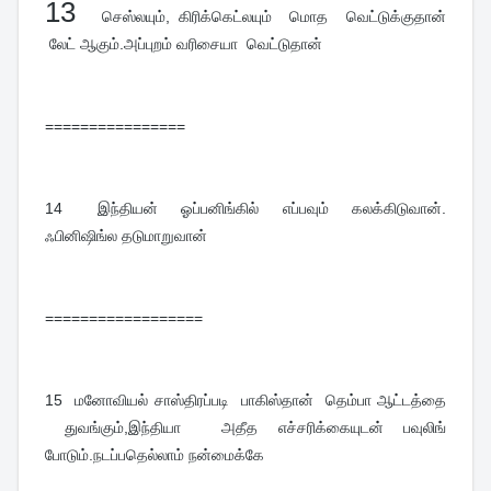
13  
செஸ்லயும், கிரிக்கெட்லயும் மொத வெட்டுக்குதான்
லேட் ஆகும்.அப்புறம் வரிசையா வெட்டுதான்
================
14
இந்தியன் ஓப்பனிங்கில் எப்பவும் கலக்கிடுவான்.
ஃபினிஷிங்ல தடுமாறுவான்
==================
15
மனோவியல் சாஸ்திரப்படி பாகிஸ்தான் தெம்பா ஆட்டத்தை
துவங்கும்,இந்தியா அதீத எச்சரிக்கையுடன் பவுலிங்
போடும்.நடப்பதெல்லாம் நன்மைக்கே