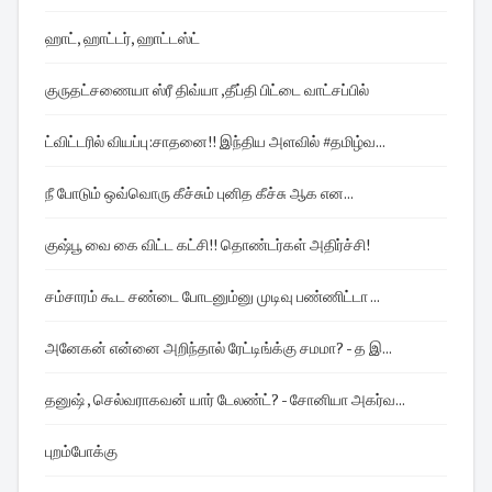
ஹாட், ஹாட்டர், ஹாட்டஸ்ட்
குருதட்சணையா ஸ்ரீ திவ்யா ,தீப்தி பிட்டை வாட்சப்பில்
ட்விட்டரில் வியப்பு:சாதனை!! இந்திய அளவில் #தமிழ்வ...
நீ போடும் ஒவ்வொரு கீச்சும் புனித கீச்சு ஆக என...
குஷ்பூ வை கை விட்ட கட்சி!! தொண்டர்கள் அதிர்ச்சி!
சம்சாரம் கூட சண்டை போடனும்னு முடிவு பண்ணிட்டா ...
அனேகன் என்னை அறிந்தால் ரேட்டிங்க்கு சமமா? - த இ...
தனுஷ் , செல்வராகவன் யார் டேலண்ட்? - சோனியா அகர்வ...
புறம்போக்கு