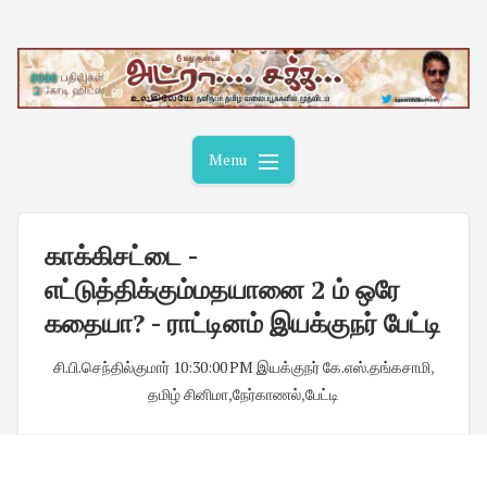
Skip
to
content
Menu
காக்கிசட்டை -
எட்டுத்திக்கும்மதயானை 2 ம் ஒரே
கதையா? - ராட்டினம் இயக்குநர் பேட்டி
சி.பி.செந்தில்குமார்
·
10:30:00 PM
·
இயக்குநர் கே.எஸ்.தங்கசாமி
,
தமிழ் சினிமா
,
நேர்காணல்
,
பேட்டி