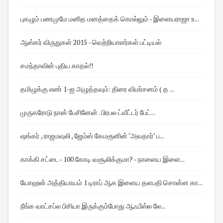
புகழும் பணமுமே மனித மனத்தைக் கொல்லும் - இளையராஜா உ...
ஆஸ்கர் விருதுகள் 2015 - வெற்றியாளர்கள் பட்டியல்
சமந்தாவின் புதிய காதல்!!
தமிழுக்கு எண் 1-ஐ அழுத்தவும்: திரை விமர்சனம் ( த ...
முருகரோடு நான் பேசினேன் . பிரபல ட்வீட்டர் பேட்...
ஷங்கர் , ராஜமவுலி , ஜேம்ஸ் கேமரூனின் ‘அவதார்’ ப...
காக்கி சட்டை- 100 கோடி வசூலிக்குமா? - நாளைய இளை...
யோஹன் அத்தியாயம் 1 டிராப் ஆக இளைய தளபதி சொன்ன கா...
நீங்க வாட்சப்ல பிசியா இருக்கும்போது ஆஃபீஸ்ல லே...