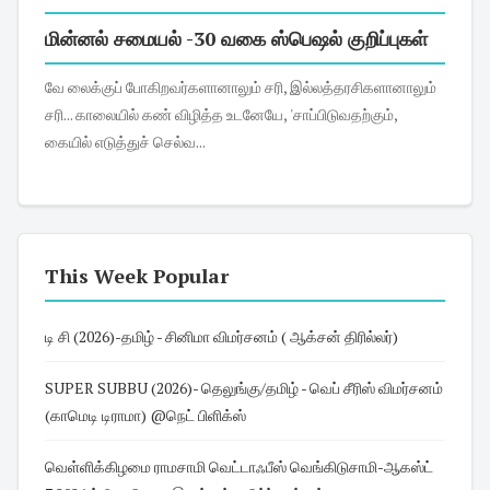
மின்னல் சமையல் -30 வகை ஸ்பெஷல் குறிப்புகள்
வே லைக்குப் போகிறவர்களானாலும் சரி, இல்லத்தரசிகளானாலும்
சரி... காலையில் கண் விழித்த உடனேயே, 'சாப்பிடுவதற்கும்,
கையில் எடுத்துச் செல்வ...
This Week Popular
டி சி (2026)-தமிழ் - சினிமா விமர்சனம் ( ஆக்சன் திரில்லர்)
SUPER SUBBU (2026)- தெலுங்கு/தமிழ் - வெப் சீரிஸ் விமர்சனம்
(காமெடி டிராமா) @நெட் பிளிக்ஸ்
வெள்ளிக்கிழமை ராமசாமி வெட்டாஃபீஸ் வெங்கிடுசாமி-ஆகஸ்ட்