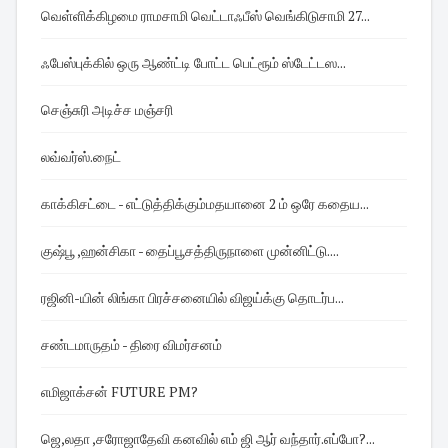
வெள்ளிக்கிழமை ராமசாமி வெட்டாஃபீஸ் வெங்கிடுசாமி 27...
ஃபேஸ்புக்கில் ஒரு ஆண்ட்டி போட்ட பெட்ரூம் ஸ்டேட்டஸ...
செஞ்சுரி அடிச்ச மஞ்சரி
லவ்வர்ஸ்.நைட்
காக்கிசட்டை - எட்டுத்திக்கும்மதயானை 2 ம் ஒரே கதைய...
குஷ்பூ ,ஹன்சிகா - தைப்பூசத்திருநாளை முன்னிட்டு....
ரஜினி-யின் லிங்கா பிரச்சனையில் விஜய்க்கு தொடர்ப...
சண்டமாருதம் - திரை விமர்சனம்
எமிஜாக்சன் FUTURE PM?
ஜெ,லதா ,சரோஜாதேவி கனவில் எம் ஜி ஆர் வந்தார்.எப்போ?...