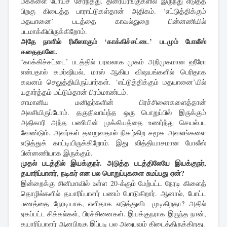
மக்களை போய்ச் சேர்ந்தது. திரையரங்குகளில் இருந்து எடுத்த
பிறகு கிடைத்த பாராட்டுகள்தான் அதிகம். ‘எட்டுத்திக்கும்
மதயானை’ படத்தை காவல்துறை பின்னணியில்
படமாக்கியிருக்கிறோம்.
அதே நாளில் ரிலீஸாகும் ‘காக்கிச்சட்டை’ படமும் போலீஸ்
கதைதானே.
‘காக்கிச்சட்டை’ படத்தில் பரவலாக முகம் அறிமுகமான ஹீரோ
என்பதால் கமர்ஷியல், மாஸ் ஆகிய விஷயங்களில் பெரிதாக
கவனம் செலுத்தியிருப்பார்கள். ‘எட்டுத்திக்கும் மதயானை’யில்
யதார்த்தம் மட்டும்தான் பிரம்மாண்டம்.
சாமானிய மனிதர்களின் பிரச்சினைகளைத்தான்
அலசியிருப்போம். தகுதிவாய்ந்த ஒரு பொறுப்பில் இருக்கும்
அதிகாரி அந்த பணியின் முக்கியத்தை உணர்ந்து செயல்பட
வேண்டும். அவர்கள் தவறுவதால் நிகழ்கிற சமூக அவலங்களை
எடுத்துக் காட்டியிருக்கிறோம். இது வித்தியாசமான போலீஸ்
பின்னணியாக இருக்கும்.
முதல் படத்தில் இயக்குநர். அடுத்த படத்திலேயே இயக்குநர்,
தயாரிப்பாளர், நடிகர் என பல பொறுப்புகளை சுமப்பது ஏன்?
இன்றைக்கு சினிமாவில் உள்ள 20-க்கும் மேற்பட்ட நேரடி கிளைத்
தொழில்களில் தயாரிப்பாளர் பணம் போடுகிறார். ஆனால், போட்ட
பணத்தை நேரடியாக, எளிதாக எடுத்துவிட முடிகிறதா? அதில்
ஏகப்பட்ட சிக்கல்கள், பிரச்சினைகள். இயக்குநராக இருந்த நான்,
தயாரிப்பாளர் ஆனபிறகு இப்படி பல அனுபவம் கிடைத்திருக்கிறது.