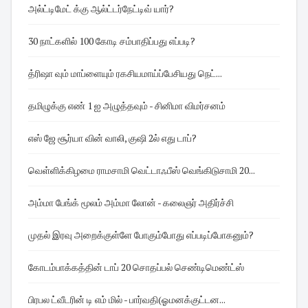
அல்ட்டிமேட் க்கு ஆல்ட்டர்நேட்டிவ் யார்?
30 நாட்களில் 100 கோடி சம்பாதிப்பது எப்படி?
த்ரிஷா வும் மாப்ளையும் ரகசியமாய்ப்பேசியது நெட்...
தமிழுக்கு எண் 1 ஐ அழுத்தவும் - சினிமா விமர்சனம்
எஸ் ஜே சூர்யா வின் வாலி, குஷி 2ல் எது டாப்?
வெள்ளிக்கிழமை ராமசாமி வெட்டாஃபீஸ் வெங்கிடுசாமி 20...
அம்மா பேங்க் மூலம் அம்மா லோன் - கலைஞர் அதிர்ச்சி
முதல் இரவு அறைக்குள்ளே போகும்போது எப்படிப்போகனும்?
கோடம்பாக்கத்தின் டாப் 20 சொதப்பல் செண்டிமெண்ட்ஸ்
பிரபல ட்வீடரின் டி எம் மில் - பார்வதி(ஓமனக்குட்டன...