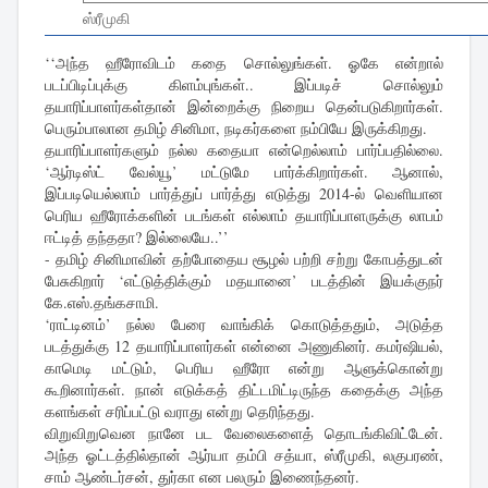
ஸ்ரீமுகி
‘‘அந்த ஹீரோவிடம் கதை சொல்லுங்கள். ஓகே என்றால்
படப்பிடிப்புக்கு கிளம்புங்கள்.. இப்படிச் சொல்லும்
தயாரிப்பாளர்கள்தான் இன்றைக்கு நிறைய தென்படுகிறார்கள்.
பெரும்பாலான தமிழ் சினிமா, நடிகர்களை நம்பியே இருக்கிறது.
தயாரிப்பாளர்களும் நல்ல கதையா என்றெல்லாம் பார்ப்பதில்லை.
‘ஆர்டிஸ்ட் வேல்யூ’ மட்டுமே பார்க்கிறார்கள். ஆனால்,
இப்படியெல்லாம் பார்த்துப் பார்த்து எடுத்து 2014-ல் வெளியான
பெரிய ஹீரோக்களின் படங்கள் எல்லாம் தயாரிப்பாளருக்கு லாபம்
ஈட்டித் தந்ததா? இல்லையே..’’
- தமிழ் சினிமாவின் தற்போதைய சூழல் பற்றி சற்று கோபத்துடன்
பேசுகிறார் ‘எட்டுத்திக்கும் மதயானை’ படத்தின் இயக்குநர்
கே.எஸ்.தங்கசாமி.
‘ராட்டினம்’ நல்ல பேரை வாங்கிக் கொடுத்ததும், அடுத்த
படத்துக்கு 12 தயாரிப்பாளர்கள் என்னை அணுகினர். கமர்ஷியல்,
காமெடி மட்டும், பெரிய ஹீரோ என்று ஆளுக்கொன்று
கூறினார்கள். நான் எடுக்கத் திட்டமிட்டிருந்த கதைக்கு அந்த
களங்கள் சரிப்பட்டு வராது என்று தெரிந்தது.
விறுவிறுவென நானே பட வேலைகளைத் தொடங்கிவிட்டேன்.
அந்த ஓட்டத்தில்தான் ஆர்யா தம்பி சத்யா, ஸ்ரீமுகி, லகுபரண்,
சாம் ஆண்டர்சன், துர்கா என பலரும் இணைந்தனர்.