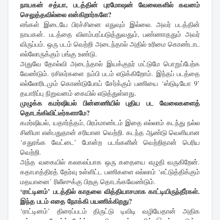
நாயகன் சத்யா, படத்தின் புரமோஷன் வேலைகளில் கவனம்
செலுத்தவில்லை என்கிறார்களே?
எங்கள் இடையே பிரச்சினை எதுவும் இல்லை. அவர் படத்தின்
நாயகன். படத்தை விளம்பரப்படுத்துவதும், பண்ணாததும் அவர்
விருப்பம். ஒரு படம் வெற்றி அடைந்தால் அதில் உரிமை கொண்டாட
எல்லோருக்கும் பங்கு உண்டு.
அதுவே தோல்வி அடைந்தால் இயக்குநர் மட்டுமே பொறுப்பேற்க
வேண்டும். ரசிகர்களை நம்பி படம் எடுக்கிறோம். இந்தப் படத்தை
எல்லோரிடமும் கொண்டுபோய் சேர்க்கும் பணியை ‘ஸ்டுடியோ 9’
தயாரிப்பு நிறுவனம் கையில் எடுத்துள்ளது.
முழுக்க கமர்ஷியல் பின்னணியில் புதிய பட வேலைகளைத்
தொடங்கிவிட்டீர்களாமே?
கமர்ஷியல், யதார்த்தம், பிரம்மாண்டம் இதை எல்லாம் கடந்து நல்ல
சினிமா என்பதுதான் சரியான வெற்றி. கடந்த ஆண்டு வெளியான
‘சதுரங்க வேட்டை’ போன்ற படங்களின் வெற்றிதான் பெரிய
வெற்றி.
அந்த வகையில் கலகலப்பாக ஒரு கதையை எழுதி வருகிறேன்.
கதாபாத்திரத் தேர்வு உள்ளிட்ட பணிகளை எல்லாம் ‘எட்டுத்திக்கும்
மதயானை’ ரிலீஸுக்கு பிறகு தொடங்கவேண்டும்.
‘ராட்டினம்’ படத்தில் காதலை வித்தியாசமாக காட்டியிருந்தீர்கள்.
இந்த படம் எதை நோக்கி பயணிக்கிறது?
‘ராட்டினம்’ திரைப்படம் திருட்டு டிவிடி வழியேதான் அதிக