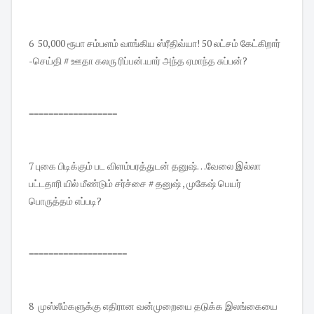
6 50,000 ரூபா சம்பளம் வாங்கிய ஸ்ரீதிவ்யா! 50 லட்சம் கேட்கிறார்
-செய்தி # ஊதா கலரு ரிப்பன்.யார் அந்த ஏமாந்த சுப்பன்?
==================
7 புகை பிடிக்கும் பட விளம்பரத்துடன் தனுஷ்…வேலை இல்லா
பட்டதாரி யில் மீண்டும் சர்ச்சை # தனுஷ் , முகேஷ் பெயர்
பொருத்தம் எப்படி?
====================
8 முஸ்லீம்களுக்கு எதிரான வன்முறையை தடுக்க இலங்கையை