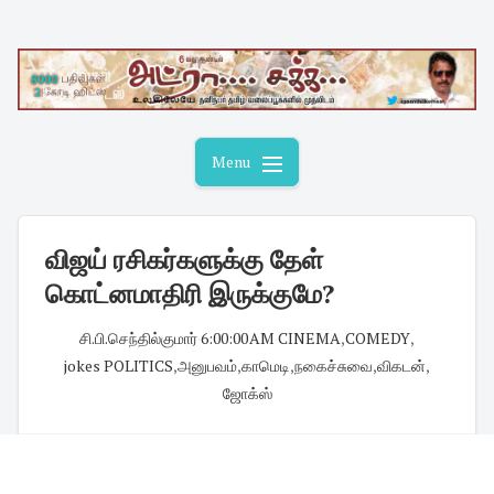
Skip
to
content
Menu
விஜய் ரசிகர்களுக்கு தேள்
கொட்னமாதிரி இருக்குமே?
சி.பி.செந்தில்குமார்
·
6:00:00 AM
·
CINEMA
,
COMEDY
,
jokes POLITICS
,
அனுபவம்
,
காமெடி
,
நகைச்சுவை
,
விகடன்
,
ஜோக்ஸ்