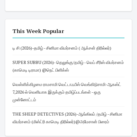
This Week Popular
டி சி (2026)-தமிழ் - சினிமா விமர்சனம் ( ஆக்சன் திரில்லர்)
SUPER SUBBU (2026)- தெலுங்கு/தமிழ் - வெப் சீரிஸ் விமர்சனம்
(காமெடி டிராமா) @நெட் பிளிக்ஸ்
வெள்ளிக்கிழமை ராமசாமி வெட்டாஃபீஸ் வெங்கிடுசாமி-ஆகஸ்ட்
7,2026 ல் வெளியாக இருக்கும் தமிழ்ப்படங்கள் - ஒரு
முன்னோட்டம்
THE SHEEP DETECTIVES (2026)-ஆங்கிலம் /தமிழ் - சினிமா
விமர்சனம் (மிஸ்ட்ரி காமெடி திரில்லர்)@அமேசான் பிரைம்