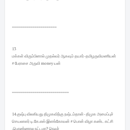
======================
13
மக்கள் விரும்பினால் முதல்வர் ஆகவும் தயார்-தமிழருவிமணியன்
# பேராசை அருவி money யன்
============================
14 குஷ்பு விலகியது திமுகவிற்கு நஷ்டம்தான்- திமுக அமைப்புச்
செயலாளர் டி.கே.எஸ் இளங்கோவன் # பொன் விழா கண்ட கட்சி
,பொண்ணால நட்டமா? நெவர்