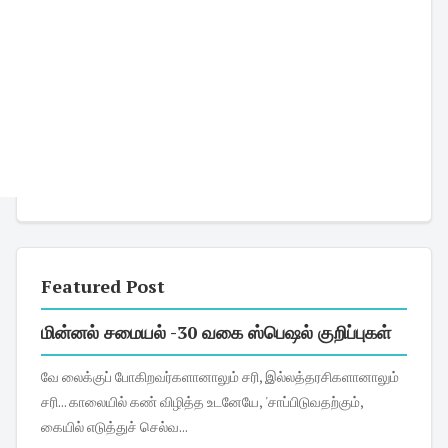
Featured Post
மின்னல் சமையல் -30 வகை ஸ்பெஷல் குறிப்புகள்
வே லைக்குப் போகிறவர்களானாலும் சரி, இல்லத்தரசிகளானாலும்
சரி... காலையில் கண் விழித்த உடனேயே, 'சாப்பிடுவதற்கும்,
கையில் எடுத்துச் செல்வ...