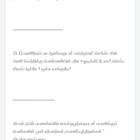
=======================
15 12 மணிநேரம் பல ஆண்களுடன் 'மாரத்தான்' செக்ஸ்- சிலி
அணி வெற்றிக்கு பெண்மணியின் பரிசு # ஓடிக்கிட்டேவா?,ரொம்ப
சிரமம் ஆச்சே ? மூச்சு வாங்குமே?
===================
16 பஸ் ,ரயில் பயணங்களில் கைக்குழந்தையுடன் பயணிக்கும்
பெண்களின் முன் ஏற்பாடுகள் ,சமாளிப்புத்திறன்கள்்
வியக்க.வைப்பவை