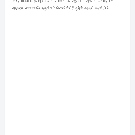
20 த்ரிஷ்யம் தமிழ் ரீ மேக் கில் கமல் ஜோடி கவுதமி -செய்தி #
ஆஹா! என்ன பொருத்தம்.கெமிஸ்ட்ரி ஒர்க் அவுட் ஆகிடும்
=========================