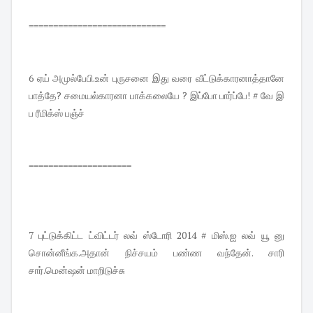
============================
6 ஏய் அமுல்பேபி.உன் புருசனை இது வரை வீட்டுக்காரனாத்தானே
பாத்தே? சமையல்காரனா பாக்கலையே ? இப்போ பார்ப்பே! # வே இ
ப ரீமிக்ஸ் பஞ்ச்
=====================
7 புட்டுக்கிட்ட ட்விட்டர் லவ் ஸ்டோரி 2014 # மிஸ்.ஐ லவ் யூ னு
சொன்னீங்க.அதான் நிச்சயம் பண்ண வந்தேன். சாரி
சார்.மென்ஷன் மாறிடுச்சு