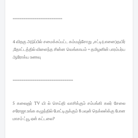
=======================
4 விறகு அடுப்பில் சமைக்கப்பட்ட கம்மஞ்சோறு ,சட்டி(பானை)தயிர்
,தோட்டத்தில் விளைந்த சின்ன வெங்காயம் = தமிழனின் பாரம்பர்ய
ஆரோக்ய உணவு
============================
5 கலைஞர் TV யி ல் செய்தி வாசிக்கும் சம்பங்கி கலர் சேலை
சரோஜா.உங்க கழுத்தில் போட்டிருக்கும் 8 பவுன் நெக்லஸ்க்கு போன
மாசம் ட்யூ ஏன் கட்டலை?