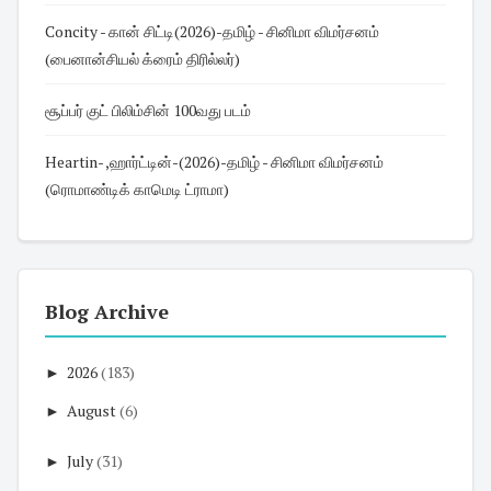
Concity - கான் சிட்டி(2026)-தமிழ் - சினிமா விமர்சனம்
(பைனான்சியல் க்ரைம் திரில்லர்)
சூப்பர் குட் பிலிம்சின் 100வது படம்
Heartin- ,ஹார்ட்டின்-(2026)-தமிழ் - சினிமா விமர்சனம்
(ரொமாண்டிக் காமெடி ட்ராமா)
Blog Archive
►
2026
(183)
►
August
(6)
►
July
(31)