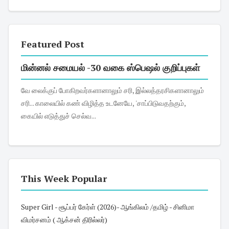
Featured Post
மின்னல் சமையல் -30 வகை ஸ்பெஷல் குறிப்புகள்
வே லைக்குப் போகிறவர்களானாலும் சரி, இல்லத்தரசிகளானாலும்
சரி... காலையில் கண் விழித்த உடனேயே, 'சாப்பிடுவதற்கும்,
கையில் எடுத்துச் செல்வ...
This Week Popular
Super Girl - சூப்பர் கேர்ள் (2026)- ஆங்கிலம் /தமிழ் - சினிமா
விமர்சனம் ( ஆக்சன் திரில்லர்)