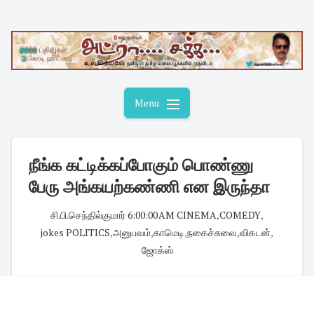
Skip
to
content
Menu
நீங்க கட்டிக்கப்போகும் பொண்ணு
பேரு அங்கயற்கண்ணி என இருந்தா
சி.பி.செந்தில்குமார்
·
6:00:00 AM
·
CINEMA
,
COMEDY
,
jokes POLITICS
,
அனுபவம்
,
காமெடி
,
நகைச்சுவை
,
விகடன்
,
ஜோக்ஸ்