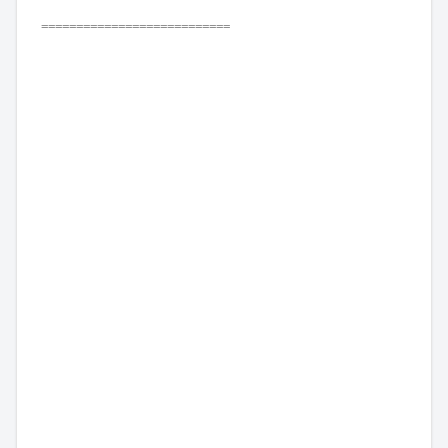
===========================