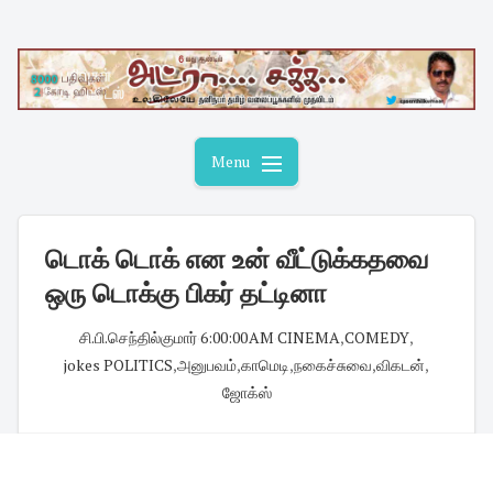
Skip
to
content
Menu
டொக் டொக் என உன் வீட்டுக்கதவை
ஒரு டொக்கு பிகர் தட்டினா
சி.பி.செந்தில்குமார்
·
6:00:00 AM
·
CINEMA
,
COMEDY
,
jokes POLITICS
,
அனுபவம்
,
காமெடி
,
நகைச்சுவை
,
விகடன்
,
ஜோக்ஸ்