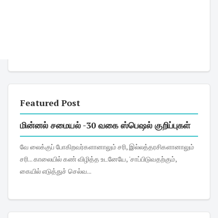
Featured Post
மின்னல் சமையல் -30 வகை ஸ்பெஷல் குறிப்புகள்
வே லைக்குப் போகிறவர்களானாலும் சரி, இல்லத்தரசிகளானாலும்
சரி... காலையில் கண் விழித்த உடனேயே, 'சாப்பிடுவதற்கும்,
கையில் எடுத்துச் செல்வ...