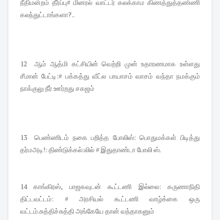
நீதிமன்றம் தீர்ப்பு# மினரல் வாட்டர் கலக்காம கிணத்துத்தண்ணி
கலந்துட்டாங்களா?..
12 ஆம் ஆத்மி கட்சியின் வெற்றி முன் உதாரணமாக உள்ளது
சீமான் பேட்டி:# பக்கத்து வீட்ல பாயாசம் வாசம் வந்தா நமக்கும்
நாக்குலு நீர் ஊர்றது சகஜம்
13 பெண்ணிடம் நகை பறித்த போலிஸ்: பொதுமக்கள் பிடித்து
தர்மஅடி!: திண்டுக்கல்:லில் # இதுதாண்டா போலி ஸ்.
14 காங்கிரஸ், பாஜகவுடன் கூட்டணி இல்லை: கருணாநிதி
திட்டவட்டம்: # அரசியல் கூட்டணி வாழ்க்கை ஒரு
வட்டம்.சுத்திச்சுத்தி அங்கேயே தான் வந்தாகனும்