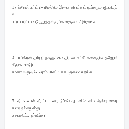
1. எந்திரன் பார்ட் 2 – மீண்டும் இணைகிறார்கள் ஷங்கரும் ரஜினியும்
#
பார்ட் பார்ட்டா எடுத்துத்தள்ளுங்க.வசூலை அள்ளுங்க
2 காங்கிரஸ் தமிழர் நலனுக்கு எதிரான கட்சி-கலைஞர்# ஓஹோ!
திமுக மாதிரி
தானா அதுவும்? ரொம்ப லேட் பிக்கப் தலைவா நீங்க
3 திமுகவால் ஏற்பட்ட கறை நீங்கியது-ஈவிகேஎஸ்# நேற்று வரை
கறை நல்லதுன்னு
சொல்லிட்டிருந்தீங்க?