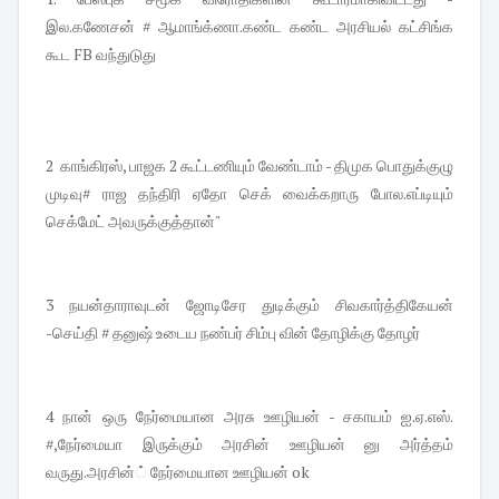
இல.கணேசன் # ஆமாங்க்ணா.கண்ட கண்ட அரசியல் கட்சிங்க
கூட FB வந்துடுது
2 காங்கிரஸ், பாஜக 2 கூட்டணியும் வேண்டாம் - திமுக பொதுக்குழு
முடிவு# ராஜ தந்திரி ஏதோ செக் வைக்கறாரு போல.எப்டியும்
செக்மேட் அவருக்குத்தான்"
3 நயன்தாராவுடன் ஜோடிசேர துடிக்கும் சிவகார்த்திகேயன்
-செய்தி # தனுஷ் உடைய நண்பர் சிம்பு வின் தோழிக்கு தோழர்
4 நான் ஒரு நேர்மையான அரசு ஊழியன் - சகாயம் ஐ.ஏ.எஸ்.
#,நேர்மையா இருக்கும் அரசின் ஊழியன் னு அர்த்தம்
வருது.அரசின்் நேர்மையான ஊழியன் ok