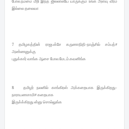
போல.நம்மை மீறி இந்த ஜில்லாலயே யாருக்கும் உங்க அளவு வீரம்
இல்லை தலைவா
7 தமிழகத்தின் ராஜபக்சே கருணாநிதி-நாஞ்சில் சம்பத்#
அண்ணனுக்கு
புதுக்கார் வாங்க ஆசை போல.மேடம்.கவனிங்க
8 தமிழர் நலனில் காங்கிரஸ் அக்கறையாக இருக்கிறது-
நாராயணசாமி# கறையாக
இருக்க்கிறது ன்னு சொல்லுங்க