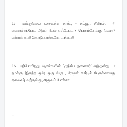
15 கங்குலியை வளைக்க காங்., - கம்யூ., தீவிரம்: #
வளைச்சுப்போட அவர் ரியல் எஸ்டேட்டா? பொறம்போக்கு நிலமா?
எவ்ளவ் கூலி கொடுப்பாங்களோ கங்கூலி
16 பறிபோகிறது ஆண்களின் 'குடும்ப தலைவர்' அந்தஸ்து #
நமக்கு இருந்த ஒரே ஒரு பேரு , ரேஷன் கார்டில் பேருக்காவது
தலைவர் அந்தஸ்து, அதுவும் போச்சா
=