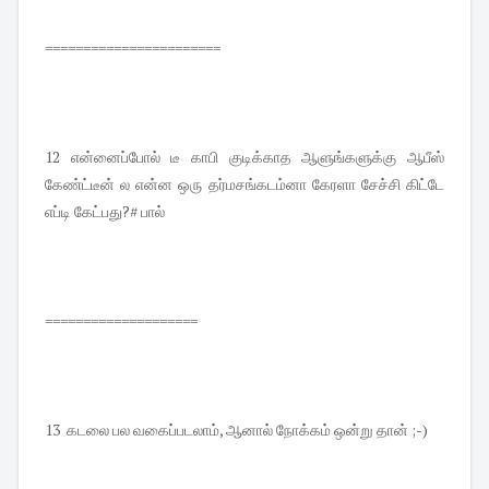
=======================
12 என்னைப்போல் டீ காபி குடிக்காத ஆளுங்களுக்கு ஆபீஸ்
கேண்ட்டீன் ல என்ன ஒரு தர்மசங்கடம்னா கேரளா சேச்சி கிட்டே
எப்டி கேட்பது?# பால்
====================
13 கடலை பல வகைப்படலாம், ஆனால் நோக்கம் ஒன்று தான் ;-)