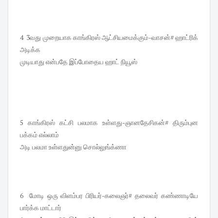
4 3வது முறையாக காங்கிரஸ் ஆட்சியமைக்கும்-வாசன்# ஹாட்ரிக்
அடிக்க
முடியாது என்பதே இப்போதைய ஹாட் நியூஸ்
5 காங்கிரஸ் கட்சி பலமாக உள்ளது-ஞானதேசிகன்# திரும்புன
பக்கம் எல்லாம்
அடி பலமா உள்ளதுன்னு சொல்லுங்க்ணா
6 மோடி ஒரு விளம்பர பிரியர்-கலைஞர்# தலைவர் கண்ணாடியே
பார்க்க மாட்டார்