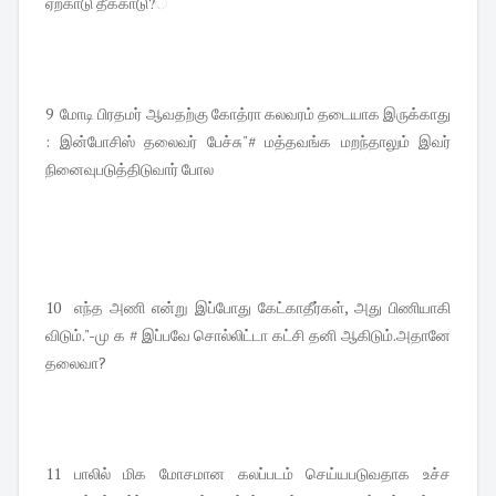
ஏற்காடு தீக்காடு?்
9 மோடி பிரதமர் ஆவதற்கு கோத்ரா கலவரம் தடையாக இருக்காது
: இன்போசிஸ் தலைவர் பேச்சு"# மத்தவங்க மறந்தாலும் இவர்
நினைவுபடுத்திடுவார் போல
10 எந்த அணி என்று இப்போது கேட்காதீர்கள், அது பிணியாகி
விடும்."-மு க # இப்பவே சொல்லிட்டா கட்சி தனி ஆகிடும்.அதானே
தலைவா?
11 பாலில் மிக மோசமான கலப்படம் செய்யபடுவதாக உச்ச