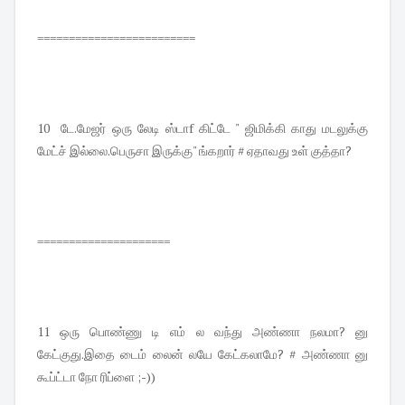
=========================
10 டே.மேஜர் ஒரு லேடி ஸ்டாf கிட்டே " ஜிமிக்கி காது மடலுக்கு
மேட்ச் இல்லை.பெருசா இருக்கு" ங்கறார் # ஏதாவது உள் குத்தா?
=====================
11 ஒரு பொண்ணு டி எம் ல வந்து அண்ணா நலமா? னு
கேட்குது.இதை டைம் லைன் லயே கேட்கலாமே? # அண்ணா னு
கூப்ட்டா நோ ரிப்ளை ;-))