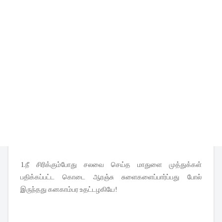
1.நீ சிரிக்கும்போது சலவை செய்த மாதுளை முத்துக்கள்
பதிக்கப்பட்ட கொடை ஆரஞ்சு சுளைகளைப்பார்ப்பது போல்
இருந்தது கனகாம்பர உதட்டழகியே!