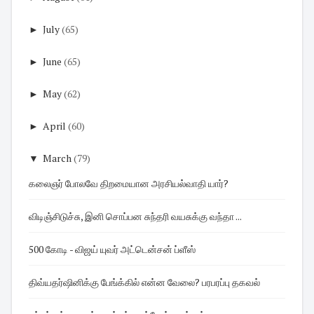
►
July
(65)
►
June
(65)
►
May
(62)
►
April
(60)
▼
March
(79)
கலைஞர் போலவே திறமையான அரசியல்வாதி யார்?
விடிஞ்சிடுச்சு, இனி சொப்பன சுந்தரி வயசுக்கு வந்தா ...
500 கோடி - விஜய் யுவர் அட்டென்சன் ப்ளீஸ்
திவ்யதர்ஷினிக்கு பேங்க்கில் என்ன வேலை? பரபரப்பு தகவல்