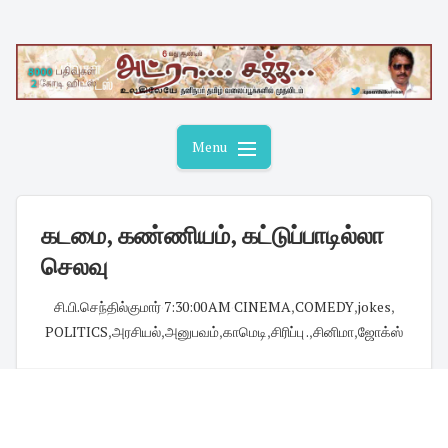
Skip
to
content
Menu
கடமை, கண்ணியம், கட்டுப்பாடில்லா
செலவு
சி.பி.செந்தில்குமார்
·
7:30:00 AM
·
CINEMA
,
COMEDY
,
jokes
,
POLITICS
,
அரசியல்
,
அனுபவம்
,
காமெடி
,
சிரிப்பு .
,
சினிமா
,
ஜோக்ஸ்