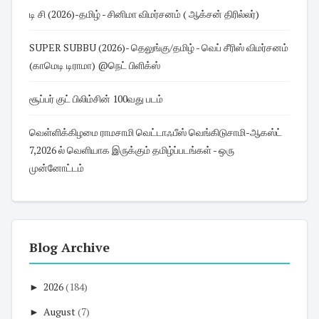
டி சி (2026)-தமிழ் - சினிமா விமர்சனம் ( ஆக்சன் திரில்லர்)
SUPER SUBBU (2026)- தெலுங்கு/தமிழ் - வெப் சீரிஸ் விமர்சனம்
(காமெடி டிராமா) @நெட் பிளிக்ஸ்
சூப்பர் குட் பிலிம்சின் 100வது படம்
வெள்ளிக்கிழமை ராமசாமி வெட்டாஃபீஸ் வெங்கிடுசாமி-ஆகஸ்ட்
7,2026 ல் வெளியாக இருக்கும் தமிழ்ப்படங்கள் - ஒரு
முன்னோட்டம்
Blog Archive
►
2026
(184)
►
August
(7)