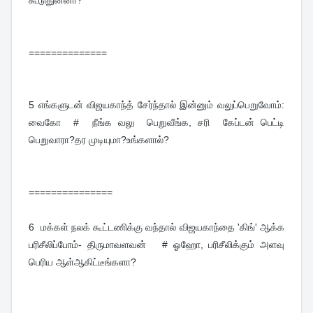
கூடுதுன்னா?
==============
5
எங்களுடன் விஜயகாந்த் சேர்ந்தால் இன்னும் வலுப்பெறுவோம்:
வைகோ # நீங்க வலு பெறுவீங்க, சரி கேப்டன் பெட்டி
பெறுவாரா?தர முடியுமா?உங்களால்?
===============
6
மக்கள் நலக் கூட்டணிக்கு வந்தால் விஜயகாந்தை 'கிங்' ஆக்க
பரிசீலிப்போம்- திருமாவளவன் # ஓஹோ, பரிசீலிக்கும் அளவு
பெரிய ஆள்ஆகிட்டீங்களா?