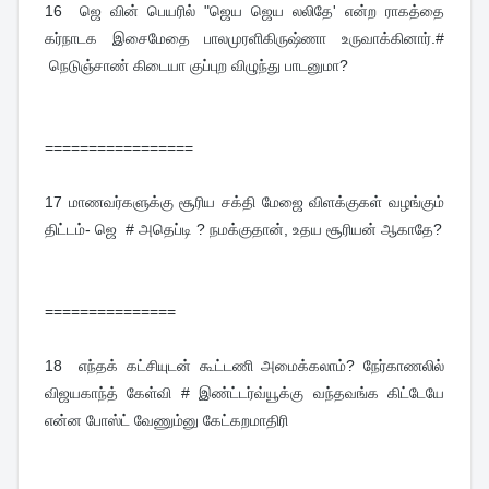
16
ஜெ வின் பெயரில் "ஜெய ஜெய லலிதே' என்ற ராகத்தை
கர்நாடக இசைமேதை பாலமுரளிகிருஷ்ணா உருவாக்கினார்.#
நெடுஞ்சாண் கிடையா குப்புற விழுந்து பாடனுமா?
=================
17
மாணவர்களுக்கு சூரிய சக்தி மேஜை விளக்குகள் வழங்கும்
திட்டம்- ஜெ # அதெப்டி ? நமக்குதான், உதய சூரியன் ஆகாதே?
===============
18
எந்தக் கட்சியுடன் கூட்டணி அமைக்கலாம்? நேர்காணலில்
விஜயகாந்த் கேள்வி # இண்ட்டர்வ்யூக்கு வந்தவங்க கிட்டேயே
என்ன போஸ்ட் வேணும்னு கேட்கறமாதிரி