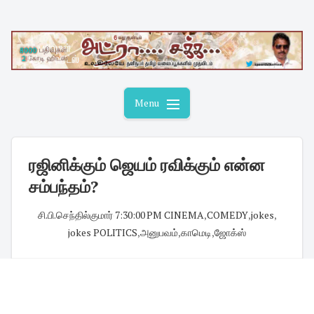
Skip
to
content
Menu
ரஜினிக்கும் ஜெயம் ரவிக்கும் என்ன
சம்பந்தம்?
சி.பி.செந்தில்குமார்
·
7:30:00 PM
·
CINEMA
,
COMEDY
,
jokes
,
jokes POLITICS
,
அனுபவம்
,
காமெடி
,
ஜோக்ஸ்