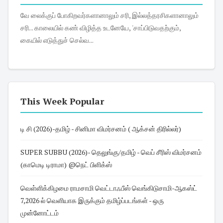
வே லைக்குப் போகிறவர்களானாலும் சரி, இல்லத்தரசிகளானாலும்
சரி... காலையில் கண் விழித்த உடனேயே, 'சாப்பிடுவதற்கும்,
கையில் எடுத்துச் செல்வ...
This Week Popular
டி சி (2026)-தமிழ் - சினிமா விமர்சனம் ( ஆக்சன் திரில்லர்)
SUPER SUBBU (2026)- தெலுங்கு/தமிழ் - வெப் சீரிஸ் விமர்சனம்
(காமெடி டிராமா) @நெட் பிளிக்ஸ்
வெள்ளிக்கிழமை ராமசாமி வெட்டாஃபீஸ் வெங்கிடுசாமி-ஆகஸ்ட்
7,2026 ல் வெளியாக இருக்கும் தமிழ்ப்படங்கள் - ஒரு
முன்னோட்டம்