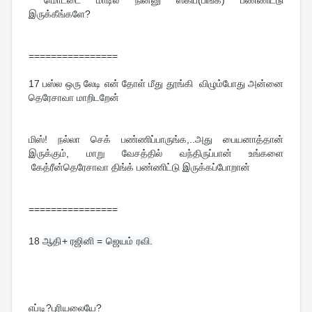
மொட்டை மாடில நின்னு ஸ்கிப்(பிங்க்) பண்ணிட்டு
இருக்கீங்களே?
================
17 பஸ்ல ஒரு லேடி என் தோள் மீது தூங்கி விழும்போது அன்னை
தெரேசாவா மாறிடறேன்
மிஸ்! நல்லா செக் பண்ணிப்பாருங்க,..அது பையனாத்தான்
இருக்கும், மாறு வேசத்தில் வந்திருப்பான் உங்களை
கேத்ரீன்தெரேசாவா திங்க் பண்ணிட்டு இருக்கப்போறான்
================
18
ஆதி+ ரஜினி = ஜெயம் ரவி.
எப்டி?புரியலையே?