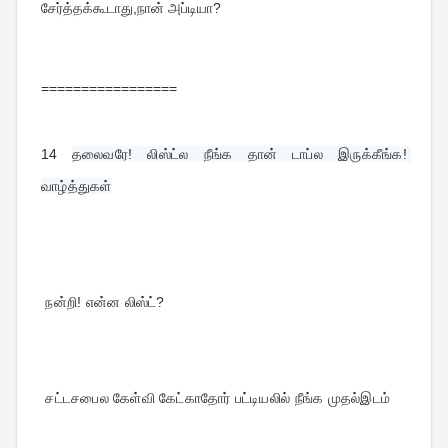
சேர்த்தக்கூடாது,நான் அப்டியா?
=================
14
தலைவரே! லிஸ்ட்ல நீங்க தான் டாப்ல இருக்கீங்க! 
வாழ்த்துகள்
 நன்றி! என்ன லிஸ்ட்?
 சட்டசபைல கேள்வி கேட்காதோர் பட்டியலில் நீங்க முதல்இடம்