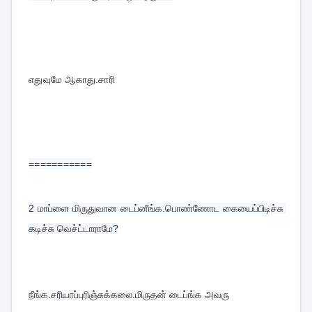
எதுவுமே ஆகாது.சாரி
===========
2 
மாப்ளை மிருதுவான டைப்னீங்க.பொண்ணோட கையைப்பிடிச்சு 
கடிச்சு வெச்ட்டாராமே?
நீங்க.சரியாப்புரிஞ்சுக்கலை.மிருதன் டைப்ங்க அவரு