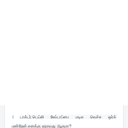
1
டாக்டர்.டெய்லி லேப்டாப்பை மடில வெச்சு ஒர்க் 
பண்றேன்.எனக்கு ஏதாவது ஆகுமா?