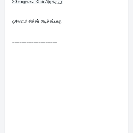
20 
வாழ்க்கை போர் அடிக்குது.
ஓஹோ.நீ சிக்சர் அடிச்சுப்பாரு
===================