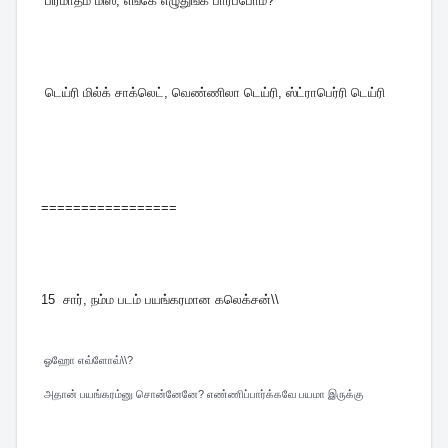
பிரமாதம் மிஸ், எங்கே எழுதுங்க பார்ப்போம்?
டெய்ரி மில்க் சாக்லெட், வெண்ணிலா டெய்ரி, ஸ்ட்ராபெர்ரி டெய்ரி
=================
15
சார், நம்ம படம் பயங்கரமான கலெக்சன்\\
ஓஹோ எவ்ளோவ்\\?
அதான் பயங்கரம்னு சொன்னேனே? எண்ணிப்பார்க்கவே பயமா இருக்கு