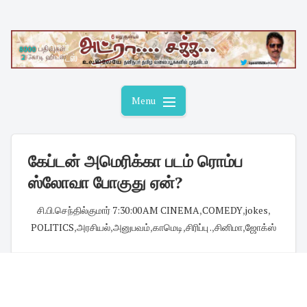
Skip
to
content
Menu
கேப்டன் அமெரிக்கா படம் ரொம்ப
ஸ்லோவா போகுது ஏன்?
சி.பி.செந்தில்குமார்
·
7:30:00 AM
·
CINEMA
,
COMEDY
,
jokes
,
POLITICS
,
அரசியல்
,
அனுபவம்
,
காமெடி
,
சிரிப்பு .
,
சினிமா
,
ஜோக்ஸ்