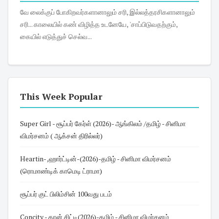
வே லைக்குப் போகிறவர்களானாலும் சரி, இல்லத்தரசிகளானாலும்
சரி... காலையில் கண் விழித்த உடனேயே, 'சாப்பிடுவதற்கும்,
கையில் எடுத்துச் செல்வ...
This Week Popular
Super Girl - சூப்பர் கேர்ள் (2026)- ஆங்கிலம் /தமிழ் - சினிமா
விமர்சனம் ( ஆக்சன் திரில்லர்)
Heartin- ,ஹார்ட்டின்-(2026)-தமிழ் - சினிமா விமர்சனம்
(ரொமாண்டிக் காமெடி ட்ராமா)
சூப்பர் குட் பிலிம்சின் 100வது படம்
Concity - கான் சிட்டி(2026)-தமிழ் - சினிமா விமர்சனம்