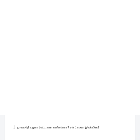
1
தலைவரே! எதுனா கெட்ட கனா கண்டீங்களா? ஏன் சோகமா இருக்கீங்க?