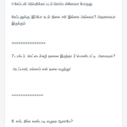
6
கேப்டன் அமெரிக்கா படம் ரொம்ப ஸ்லோவா போகுது 
கேப்டனுக்கு இப்போ உடல் நிலை சரி இல்லை அல்லவா? அதனாலயா 
இருக்கும்
===============
7 
டாக்டர். ரெட்டைச்சுழி தலைல இருந்தா 2 பொண்டாட்டி அமையுமா?
அடப்பாவி, எல்லாம் என் தலை எழுத்து/
==============
8
சார், நீங்க கண்டபடி எழுதற ஆளாமே?