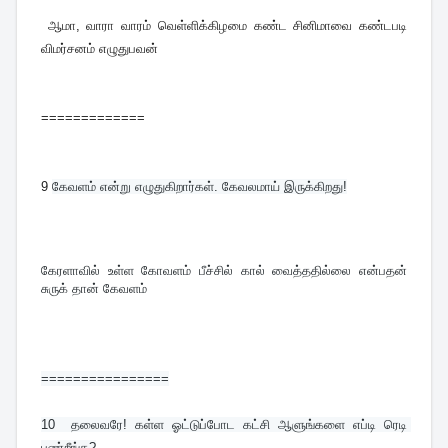
ஆமா, வாரா வாரம் வெள்ளிக்கிழமை கண்ட சினிமாவை கண்டபடி
விமர்சனம் எழுதுபவன்
=============
9
கேவளம் என்று எழுதுகிறார்கள். கேவலமாய் இருக்கிறது!
கேரளாவில் உள்ள கோவளம் பீச்சில் கால் வைத்ததில்லை என்பதன் 
சுருக் தான் கேவளம்
================
10  
தலைவரே! கள்ள ஓட்டுப்போட கட்சி ஆளுங்களை எப்டி ரெடி 
பண்றீங்க?