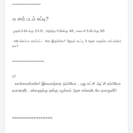
================
சார் படம் எப்டி?
16
முதல் 5 ரீல் க்கு 3.5 /5 , அடுத்த 5 ரீல்க்கு 4/5 , கடைசி 5 ரீல் க்கு 5/5
அடேங்கப்பா ஏகப்பட்ட ரீலா இருக்கெ? 3ஐயும் கூட்டி 3 ஆலா வகுக்க மாட்டீங்க|
ளா?
==================
17
வாக்காளர்களே! இலவசத்தை நம்பியோ , புது கட்சி ஆட்சி நம்பியோ
ஏமாறாதீர் , உங்களுக்கு நன்கு பழக்கம் ஆன எங்களிடமே ஏமாறுவீர்!
=================