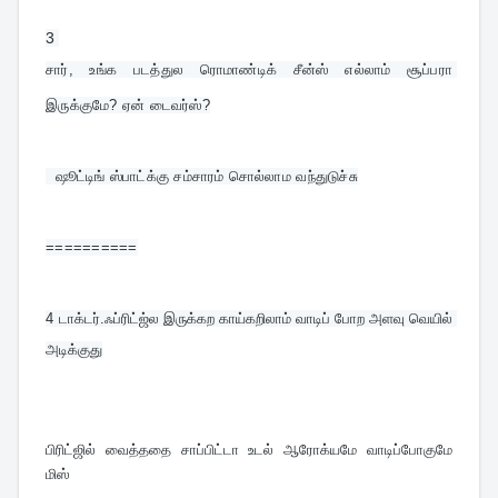
3 
சார், உங்க படத்துல ரொமாண்டிக் சீன்ஸ் எல்லாம் சூப்பரா 
இருக்குமே? ஏன் டைவர்ஸ்?
  ஷூட்டிங் ஸ்பாட்க்கு சம்சாரம் சொல்லாம வந்துடுச்சு
==========
4 
டாக்டர்.ஃப்ரிட்ஜ்ல இருக்கற காய்கறிலாம் வாடிப் போற அளவு வெயில் 
அடிக்குது
பிரிட்ஜில் வைத்ததை சாப்பிட்டா உடல் ஆரோக்யமே வாடிப்போகுமே 
மிஸ்