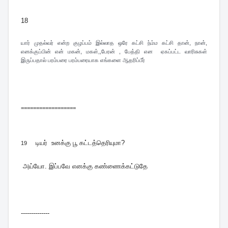
18
யார் முதல்வர் என்ற குழப்பம் இல்லாத ஒரே கட்சி ந்ம்ம கட்சி தான், நான்,
எனக்குப்பின் என் மகன், மகள்,,பேரன் , பேத்தி என ஏகப்பட்ட வாரிசுகள்
இருப்பதால் பரம்பரை பரம்பரையாக எங்களை ஆதரிப்பீர்
==================
டியர் உனக்கு பூ கட்டத்தெரியுமா?
19
அய்யோ. இப்பவே எனக்கு கண்ணைக்கட்டுதே
--------------