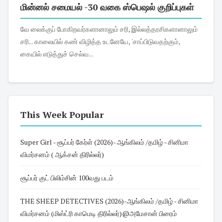
மின்னல் சமையல் -30 வகை ஸ்பெஷல் குறிப்புகள்
வே லைக்குப் போகிறவர்களானாலும் சரி, இல்லத்தரசிகளானாலும்
சரி... காலையில் கண் விழித்த உடனேயே, 'சாப்பிடுவதற்கும்,
கையில் எடுத்துச் செல்வ...
This Week Popular
Super Girl - சூப்பர் கேர்ள் (2026)- ஆங்கிலம் /தமிழ் - சினிமா
விமர்சனம் ( ஆக்சன் திரில்லர்)
சூப்பர் குட் பிலிம்சின் 100வது படம்
THE SHEEP DETECTIVES (2026)-ஆங்கிலம் /தமிழ் - சினிமா
விமர்சனம் (மிஸ்ட்ரி காமெடி திரில்லர்)@அமேசான் பிரைம்