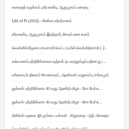
கலைஞர் உருக்கம் ,வீரபாண்டி ஆறுமுகம் மறைவு
Life of Pi (2012) - சினிமா விமர்சனம்
வீரபாண்டி ஆறுமுகம் இறந்தார், சேலம் ரண களம்
வெள்ளிக்கிழமை ராமசாமி வெட்டாஃபீஸ் வெங்கிடுசாமி ( 2...
கல்யாணப்பத்திரிக்கைல மஞ்சள் தடவறதுக்குப்பதிலா ஐ ட...
மங்கையர் திலகம் சோனாவும் , ஆண்கள் பாதுகாப்பு சங்கமும்
துக்ளக் பத்திரிக்கை 41 வது ஆண்டு விழா - சோ பேச்சு ...
துக்ளக் பத்திரிக்கை 41 வது ஆண்டு விழா - சோ பேச்சு ...
பீனிக்ஸ் பறவை @ மும்பை. மக்கள் - சிறுகதை -ஆர். மீனலதா
கொச்சின் - ஊர் சுற்றும் வாலிபனின் பார்வையில்