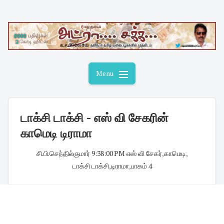
Skip
to
content
Menu
டாக்சி டாக்சி - எஸ் வி சேகரின்
காமெடி டிராமா
சி.பி.செந்தில்குமார்
·
9:38:00 PM
·
எஸ் வி சேகர்
,
காமெடி
,
டாக்சி டாக்சி
,
டிராமா
,
பாகம் 4