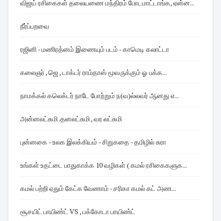
விஜய் ரசிகைகள் தலையணை மந்திரம் போடமாட்டாங்க, ஏன்ன...
நீர்ப்பறவை
ரஜினி - மணிரத்னம் இணையும் படம் - காமெடி கலாட்டா
கலைஞர் , ஜெ , டாக்டர் ராம்தாஸ் மூவருக்கும் ஓ பக்க...
நாமக்கல் கலெக்டர் நாடே போற்றும் ந(வ)ல்லவர் ஆனது எ...
அன்னலட்சுமி .தனலட்சுமி , வர லட்சுமி
புன்னகை - உலக இலக்கியம் - சிறுகதை - தமிழில் சுரா
உங்கள் உதட்டை பாதுகாக்க 10 வழிகள் ( கமல் ரசிகைகளுக...
கமல் பற்றி ஏதும் கேட்க வேணாம் - சரிகா கமல் கட் அண...
சூசயிட் பாயிண்ட் VS , பக்கோடா பாயிண்ட்