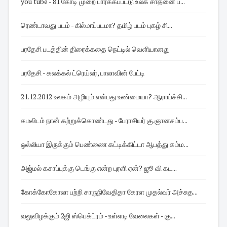
you tube - 81 கோடி முறை பார்க்கப்பட்டு உலக சாதனை ப...
ரெண்டாவது படம் - கில்மாப்படமா? தமிழ் படம் புகழ் சி...
பரதேசி படத்தின் திரைக்கதை நெட்டில் வெளியானது
பரதேசி - கலக்கல் ட்ரெய்லர், பாலாவின் பேட்டி
21.12.2012 உலகம் அழியும் என்பது உண்மையா? ஆராய்ச்சி...
கமலிடம் நான் கற்றுக்கொண்டது - பேராசியர் கு.ஞானசம்ப...
ஒல்லியா இருக்கும் பெண்ணை கட்டிக்கிட்டா ஆபத்து கம்ம...
அஜ்மல் கசாப்புக்கு டெங்கு என்ற புரளி ஏன்? ஜூ வி கட...
கோக்கோகோலா பற்றி சாருநிவேதிதா கேரள முதல்வர் அச்சுத...
வலுவிழக்கும் 2ஜி ஸ்பெக்ட்ரம் - உள்ளடி வேலைகள் - கு...