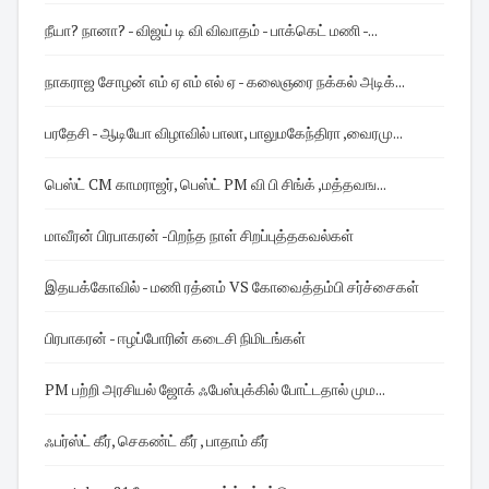
நீயா? நானா? - விஜய் டி வி விவாதம் - பாக்கெட் மணி -...
நாகராஜ சோழன் எம் ஏ எம் எல் ஏ - கலைஞரை நக்கல் அடிக்...
பரதேசி - ஆடியோ விழாவில் பாலா, பாலுமகேந்திரா ,வைரமு...
பெஸ்ட் CM காமராஜர், பெஸ்ட் PM வி பி சிங்க் ,மத்தவங...
மாவீரன் பிரபாகரன் -பிறந்த நாள் சிறப்புத்தகவல்கள்
இதயக்கோவில் - மணி ரத்னம் VS கோவைத்தம்பி சர்ச்சைகள்
பிரபாகரன் - ஈழப்போரின் கடைசி நிமிடங்கள்
PM பற்றி அரசியல் ஜோக் ஃபேஸ்புக்கில் போட்டதால் மும...
ஃபர்ஸ்ட் கீர், செகண்ட் கீர் , பாதாம் கீர்