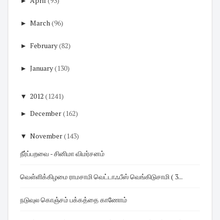
►
April
(93)
►
March
(96)
►
February
(82)
►
January
(130)
▼
2012
(1241)
►
December
(162)
▼
November
(143)
நீர்ப்பறவை - சினிமா விமர்சனம்
வெள்ளிக்கிழமை ராமசாமி வெட்டாஃபீஸ் வெங்கிடுசாமி ( 3...
நடுவுல கொஞ்சம் பக்கத்தை காணோம்