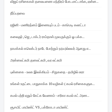
விஜய் ரசிகைகள் தலையணை மந்திரம் போடமாட்டாங்க, ஏன்ன...
நீர்ப்பறவை
ரஜினி - மணிரத்னம் இணையும் படம் - காமெடி கலாட்டா
கலைஞர் , ஜெ , டாக்டர் ராம்தாஸ் மூவருக்கும் ஓ பக்க...
நாமக்கல் கலெக்டர் நாடே போற்றும் ந(வ)ல்லவர் ஆனது எ...
அன்னலட்சுமி .தனலட்சுமி , வர லட்சுமி
புன்னகை - உலக இலக்கியம் - சிறுகதை - தமிழில் சுரா
உங்கள் உதட்டை பாதுகாக்க 10 வழிகள் ( கமல் ரசிகைகளுக...
கமல் பற்றி ஏதும் கேட்க வேணாம் - சரிகா கமல் கட் அண...
சூசயிட் பாயிண்ட் VS , பக்கோடா பாயிண்ட்