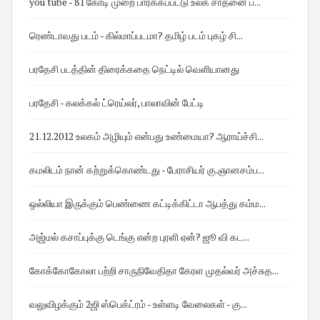
you tube - 81 கோடி முறை பார்க்கப்பட்டு உலக சாதனை ப...
ரெண்டாவது படம் - கில்மாப்படமா? தமிழ் படம் புகழ் சி...
பரதேசி படத்தின் திரைக்கதை நெட்டில் வெளியானது
பரதேசி - கலக்கல் ட்ரெய்லர், பாலாவின் பேட்டி
21.12.2012 உலகம் அழியும் என்பது உண்மையா? ஆராய்ச்சி...
கமலிடம் நான் கற்றுக்கொண்டது - பேராசியர் கு.ஞானசம்ப...
ஒல்லியா இருக்கும் பெண்ணை கட்டிக்கிட்டா ஆபத்து கம்ம...
அஜ்மல் கசாப்புக்கு டெங்கு என்ற புரளி ஏன்? ஜூ வி கட...
கோக்கோகோலா பற்றி சாருநிவேதிதா கேரள முதல்வர் அச்சுத...
வலுவிழக்கும் 2ஜி ஸ்பெக்ட்ரம் - உள்ளடி வேலைகள் - கு...