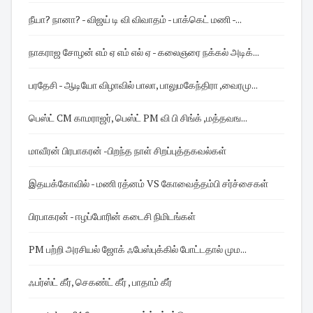
நீயா? நானா? - விஜய் டி வி விவாதம் - பாக்கெட் மணி -...
நாகராஜ சோழன் எம் ஏ எம் எல் ஏ - கலைஞரை நக்கல் அடிக்...
பரதேசி - ஆடியோ விழாவில் பாலா, பாலுமகேந்திரா ,வைரமு...
பெஸ்ட் CM காமராஜர், பெஸ்ட் PM வி பி சிங்க் ,மத்தவங...
மாவீரன் பிரபாகரன் -பிறந்த நாள் சிறப்புத்தகவல்கள்
இதயக்கோவில் - மணி ரத்னம் VS கோவைத்தம்பி சர்ச்சைகள்
பிரபாகரன் - ஈழப்போரின் கடைசி நிமிடங்கள்
PM பற்றி அரசியல் ஜோக் ஃபேஸ்புக்கில் போட்டதால் மும...
ஃபர்ஸ்ட் கீர், செகண்ட் கீர் , பாதாம் கீர்