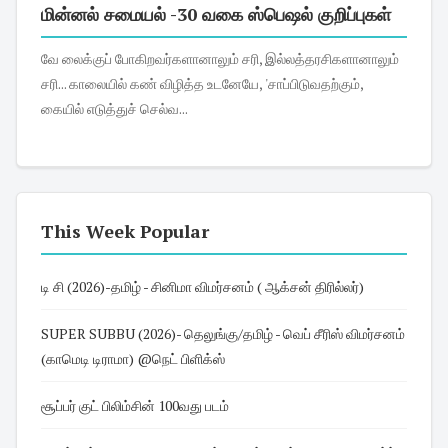
மின்னல் சமையல் -30 வகை ஸ்பெஷல் குறிப்புகள்
வே லைக்குப் போகிறவர்களானாலும் சரி, இல்லத்தரசிகளானாலும்
சரி... காலையில் கண் விழித்த உடனேயே, 'சாப்பிடுவதற்கும்,
கையில் எடுத்துச் செல்வ...
This Week Popular
டி சி (2026)-தமிழ் - சினிமா விமர்சனம் ( ஆக்சன் திரில்லர்)
SUPER SUBBU (2026)- தெலுங்கு/தமிழ் - வெப் சீரிஸ் விமர்சனம்
(காமெடி டிராமா) @நெட் பிளிக்ஸ்
சூப்பர் குட் பிலிம்சின் 100வது படம்