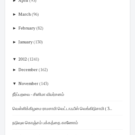
►
April
(93)
►
March
(96)
►
February
(82)
►
January
(130)
▼
2012
(1241)
►
December
(162)
▼
November
(143)
நீர்ப்பறவை - சினிமா விமர்சனம்
வெள்ளிக்கிழமை ராமசாமி வெட்டாஃபீஸ் வெங்கிடுசாமி ( 3...
நடுவுல கொஞ்சம் பக்கத்தை காணோம்