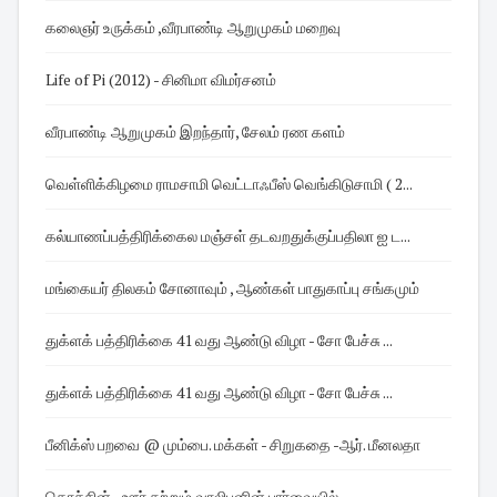
கலைஞர் உருக்கம் ,வீரபாண்டி ஆறுமுகம் மறைவு
Life of Pi (2012) - சினிமா விமர்சனம்
வீரபாண்டி ஆறுமுகம் இறந்தார், சேலம் ரண களம்
வெள்ளிக்கிழமை ராமசாமி வெட்டாஃபீஸ் வெங்கிடுசாமி ( 2...
கல்யாணப்பத்திரிக்கைல மஞ்சள் தடவறதுக்குப்பதிலா ஐ ட...
மங்கையர் திலகம் சோனாவும் , ஆண்கள் பாதுகாப்பு சங்கமும்
துக்ளக் பத்திரிக்கை 41 வது ஆண்டு விழா - சோ பேச்சு ...
துக்ளக் பத்திரிக்கை 41 வது ஆண்டு விழா - சோ பேச்சு ...
பீனிக்ஸ் பறவை @ மும்பை. மக்கள் - சிறுகதை -ஆர். மீனலதா
கொச்சின் - ஊர் சுற்றும் வாலிபனின் பார்வையில்