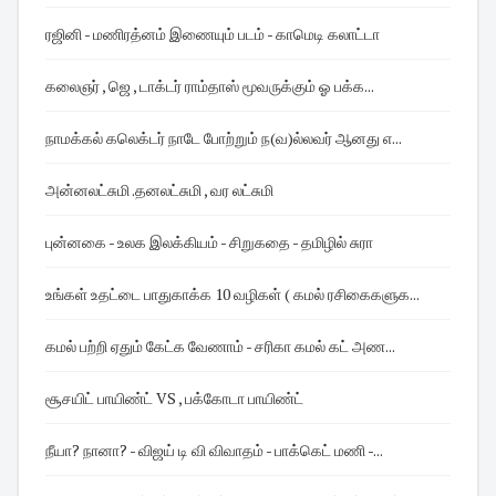
ரஜினி - மணிரத்னம் இணையும் படம் - காமெடி கலாட்டா
கலைஞர் , ஜெ , டாக்டர் ராம்தாஸ் மூவருக்கும் ஓ பக்க...
நாமக்கல் கலெக்டர் நாடே போற்றும் ந(வ)ல்லவர் ஆனது எ...
அன்னலட்சுமி .தனலட்சுமி , வர லட்சுமி
புன்னகை - உலக இலக்கியம் - சிறுகதை - தமிழில் சுரா
உங்கள் உதட்டை பாதுகாக்க 10 வழிகள் ( கமல் ரசிகைகளுக...
கமல் பற்றி ஏதும் கேட்க வேணாம் - சரிகா கமல் கட் அண...
சூசயிட் பாயிண்ட் VS , பக்கோடா பாயிண்ட்
நீயா? நானா? - விஜய் டி வி விவாதம் - பாக்கெட் மணி -...