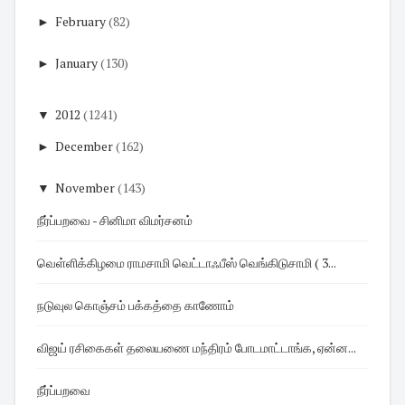
►
February
(82)
►
January
(130)
▼
2012
(1241)
►
December
(162)
▼
November
(143)
நீர்ப்பறவை - சினிமா விமர்சனம்
வெள்ளிக்கிழமை ராமசாமி வெட்டாஃபீஸ் வெங்கிடுசாமி ( 3...
நடுவுல கொஞ்சம் பக்கத்தை காணோம்
விஜய் ரசிகைகள் தலையணை மந்திரம் போடமாட்டாங்க, ஏன்ன...
நீர்ப்பறவை