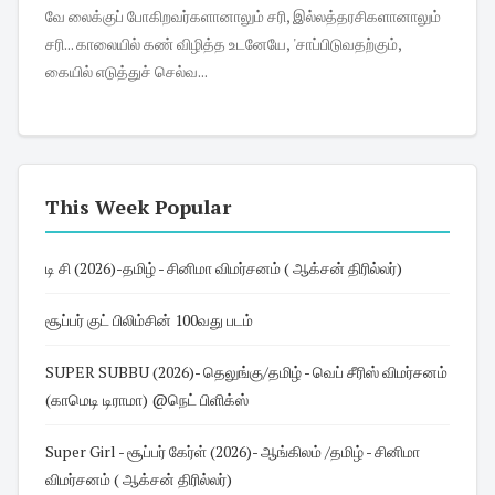
வே லைக்குப் போகிறவர்களானாலும் சரி, இல்லத்தரசிகளானாலும்
சரி... காலையில் கண் விழித்த உடனேயே, 'சாப்பிடுவதற்கும்,
கையில் எடுத்துச் செல்வ...
This Week Popular
டி சி (2026)-தமிழ் - சினிமா விமர்சனம் ( ஆக்சன் திரில்லர்)
சூப்பர் குட் பிலிம்சின் 100வது படம்
SUPER SUBBU (2026)- தெலுங்கு/தமிழ் - வெப் சீரிஸ் விமர்சனம்
(காமெடி டிராமா) @நெட் பிளிக்ஸ்
Super Girl - சூப்பர் கேர்ள் (2026)- ஆங்கிலம் /தமிழ் - சினிமா
விமர்சனம் ( ஆக்சன் திரில்லர்)