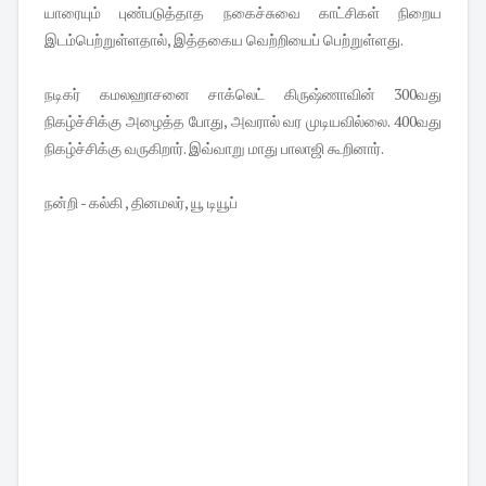
யாரையும் புண்படுத்தாத நகைச்சுவை காட்சிகள் நிறைய
இடம்பெற்றுள்ளதால், இத்தகைய வெற்றியைப் பெற்றுள்ளது.
நடிகர் கமலஹாசனை சாக்லெட் கிருஷ்ணாவின் 300வது
நிகழ்ச்சிக்கு அழைத்த போது, அவரால் வர முடியவில்லை. 400வது
நிகழ்ச்சிக்கு வருகிறார். இவ்வாறு மாது பாலாஜி கூறினார்.
நன்றி - கல்கி , தினமலர், யூ டியூப்