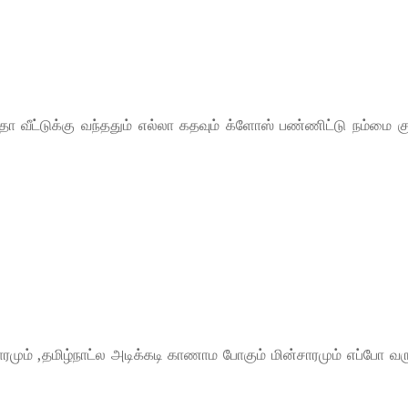
ா வீட்டுக்கு வந்ததும் எல்லா கதவும் க்ளோஸ் பண்ணிட்டு நம்மை க
்சாரமும் ,தமிழ்நாட்ல அடிக்கடி காணாம போகும் மின்சாரமும் எப்போ வர