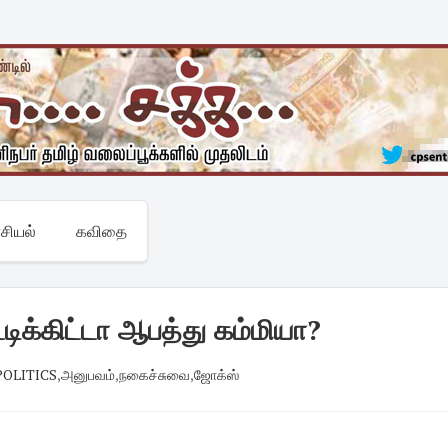
சியல்
கவிதை
ிக்கிட்டா ஆபத்து கம்மியா?
 POLITICS
,
அனுபவம்
,
நகைச்சுவை
,
ஜோக்ஸ்