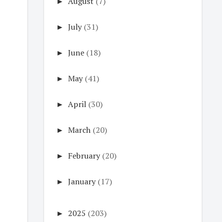
►
August
(7)
►
July
(31)
►
June
(18)
►
May
(41)
►
April
(30)
►
March
(20)
►
February
(20)
►
January
(17)
►
2025
(203)