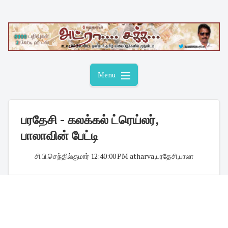
Skip
to
content
Menu
பரதேசி - கலக்கல் ட்ரெய்லர்,
பாலாவின் பேட்டி
சி.பி.செந்தில்குமார்
·
12:40:00 PM
·
atharva
,
பரதேசி
,
பாலா