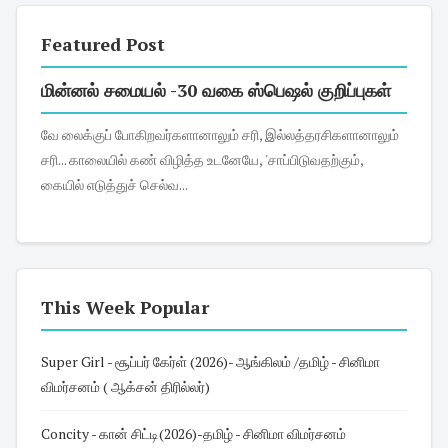
Featured Post
மின்னல் சமையல் -30 வகை ஸ்பெஷல் குறிப்புகள்
வே லைக்குப் போகிறவர்களானாலும் சரி, இல்லத்தரசிகளானாலும்
சரி... காலையில் கண் விழித்த உடனேயே, 'சாப்பிடுவதற்கும்,
கையில் எடுத்துச் செல்வ...
This Week Popular
Super Girl - சூப்பர் கேர்ள் (2026)- ஆங்கிலம் /தமிழ் - சினிமா
விமர்சனம் ( ஆக்சன் திரில்லர்)
Concity - கான் சிட்டி(2026)-தமிழ் - சினிமா விமர்சனம்