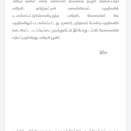
‘எரியும் தணல்’ என்ற மலையாள நாவலைத் தழுவி
எடுக்கப்படும்
பரதேசி. தமிழ்நாட்டின் மலைக்கிராமப் பகுதிகளில்
படமாக்கப்பட்டுக்கொண்டிருந்த பரதேசி,
கேரளாவின் சில
பகுதிகளிலும் படமாக்கப்பட்டது. மூணார், குற்றாலம் போன்ற பகுதிகளில்
கடைசிகட்ட
படப்பிடிப்பை முடித்துவிட்டு இப்போது டப்பிங் வேலைகளில்
ஈடுபட்டிருக்கிறது பரதேசி யூனிட்.
இந்த
படத்தில்
வித்தியாசமான கதாபாத்திரத்தில் நடித்திருக்கும் நடிகை