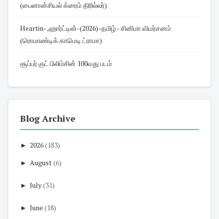
(பைனான்சியல் க்ரைம் திரில்லர்)
Heartin- ,ஹார்ட்டின்-(2026)-தமிழ் - சினிமா விமர்சனம்
(ரொமாண்டிக் காமெடி ட்ராமா)
சூப்பர் குட் பிலிம்சின் 100வது படம்
Blog Archive
►
2026
(183)
►
August
(6)
►
July
(31)
►
June
(18)