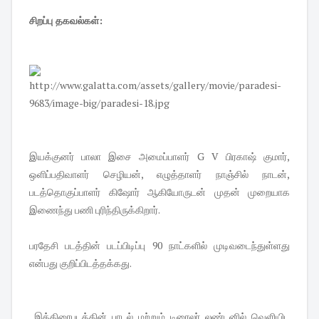
சிறப்பு தகவல்கள்:
இயக்குனர் பாலா இசை அமைப்பாளர் G V பிரகாஷ் குமார்,
ஒளிப்பதிவாளர் செழியன், எழுத்தாளர் நாஞ்சில் நாடன்,
படத்தொகுப்பாளர் கிஷோர் ஆகியோருடன் முதன் முறையாக
இணைந்து பணி புரிந்திருக்கிறார்.
பரதேசி படத்தின் படப்பிடிப்பு 90 நாட்களில் முடிவடைந்துள்ளது
என்பது குறிப்பிடத்தக்கது.
இத்திரைபடத்தின் பாடல் மற்றும் டிரைலர் லண்டனில் வெளியிட