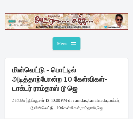
Skip
to
content
Menu
மின்வெட்டு - பொட்டில்
அடித்தாற்போன்ற 10 கேள்விகள்-
டாக்டர் ராம்தாஸ் டூ ஜெ
சி.பி.செந்தில்குமார்
·
12:40:00 PM
·
dr ramdas
,
tamilnadu
,
டாக்டர்
,
டூ
,
மின்வெட்டு - 10 கேள்விகள்
,
ராம்தாஸ்
,
ஜெ