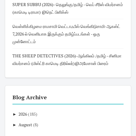
SUPER SUBBU (2026)- தெலுங்கு/தமிழ் - வெப் சீரிஸ் விமர்சனம்
(காமெடி டிராமா) @நெட் பிளிக்ஸ்
வெள்ளிக்கிழமை ராமசாமி வெட்டாஃபீஸ் வெங்கிடுசாமி-ஆகஸ்ட்
7,2026 ல் வெளியாக இருக்கும் தமிழ்ப்படங்கள் - ஒரு
முன்னோட்டம்
THE SHEEP DETECTIVES (2026)-ஆங்கிலம் /தமிழ் - சினிமா
விமர்சனம் (மிஸ்ட்ரி காமெடி திரில்லர்)@அமேசான் பிரைம்
Blog Archive
►
2026
(185)
►
August
(8)