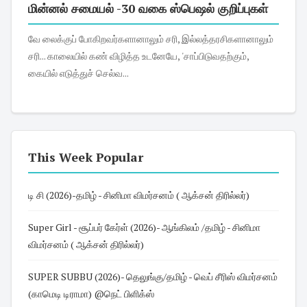
மின்னல் சமையல் -30 வகை ஸ்பெஷல் குறிப்புகள்
வே லைக்குப் போகிறவர்களானாலும் சரி, இல்லத்தரசிகளானாலும்
சரி... காலையில் கண் விழித்த உடனேயே, 'சாப்பிடுவதற்கும்,
கையில் எடுத்துச் செல்வ...
This Week Popular
டி சி (2026)-தமிழ் - சினிமா விமர்சனம் ( ஆக்சன் திரில்லர்)
Super Girl - சூப்பர் கேர்ள் (2026)- ஆங்கிலம் /தமிழ் - சினிமா
விமர்சனம் ( ஆக்சன் திரில்லர்)
SUPER SUBBU (2026)- தெலுங்கு/தமிழ் - வெப் சீரிஸ் விமர்சனம்
(காமெடி டிராமா) @நெட் பிளிக்ஸ்