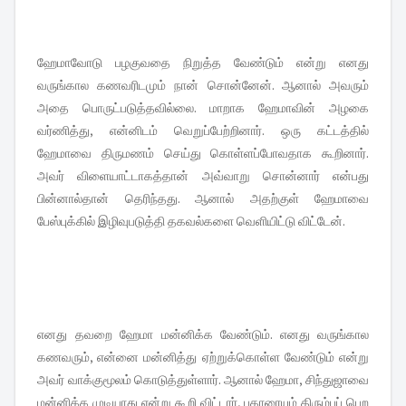
ஹேமாவோடு பழகுவதை நிறுத்த வேண்டும் என்று எனது
வருங்கால கணவரிடமும் நான் சொன்னேன். ஆனால் அவரும்
அதை பொருட்படுத்தவில்லை. மாறாக ஹேமாவின் அழகை
வர்ணித்து, என்னிடம் வெறுப்பேற்றினார். ஒரு கட்டத்தில்
ஹேமாவை திருமணம் செய்து கொள்ளப்போவதாக கூறினார்.
அவர் விளையாட்டாகத்தான் அவ்வாறு சொன்னார் என்பது
பின்னால்தான் தெரிந்தது. ஆனால் அதற்குள் ஹேமாவை
பேஸ்புக்கில் இழிவுபடுத்தி தகவல்களை வெளியிட்டு விட்டேன்.
எனது தவறை ஹேமா மன்னிக்க வேண்டும். எனது வருங்கால
கணவரும், என்னை மன்னித்து ஏற்றுக்கொள்ள வேண்டும் என்று
அவர் வாக்குமூலம் கொடுத்துள்ளார். ஆனால் ஹேமா, சிந்துஜாவை
மன்னிக்க முடியாது என்று கூறி விட்டார், புகாரையும் திரும்பப் பெற