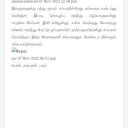
unmayaanavan
07 Nov 2012 12:38 pm
இவளுகளுக்கு பத்து ரூபாய் சம்பாதிக்கிறது எவ்வளவு கஷ்டம்னு
தெரிஞ்சா இப்படி கொழுப்பு எடுத்து ஆடுவாளுகன்னு
பாருங்க...கேம்பஸ் இன்டர்வியூன்னு வச்சு வெந்தது வேகாதது
எல்லாம் எடுத்து போட்டு முப்பதாயிரம் நாற்ப்பதாயிரம்ன்னு சம்பளம்
கொடுத்தா இந்த வேலைதான் செயவாலுக. போங்கடா நீங்களும்
உங்க வாழ்க்கையும்..
joe
07 Nov 2012 06:51 pm
பெஸ்ட் கமெண்ட் பாஸ்