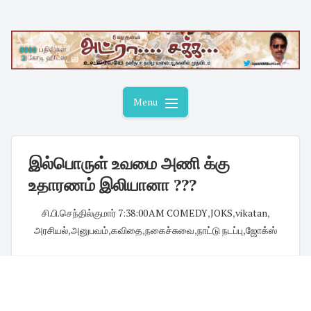
Skip
to
content
Menu
இல்பொருள் உவமை அணி க்கு
உதாரணம் இலியானா ???
சி.பி.செந்தில்குமார்
·
7:38:00 AM
·
COMEDY
,
JOKS
,
vikatan
,
அரசியல்
,
அனுபவம்
,
கவிதை
,
நகைச்சுவை
,
நாட்டு நடப்பு
,
ஜோக்ஸ்