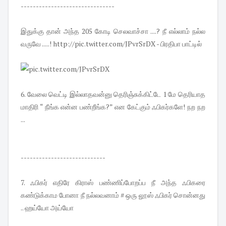
-------------------------------
இதுக்கு தான் அந்த 205 கோடி செலவாச்சா ....? நீ எல்லாம் நல்ல
வருவே .....! http://pic.twitter.com/JPvrSrDX - பிரதிபா பாட்டில்
6. வேலை வெட்டி இல்லாதவன்னு தெரிஞ்சுக்கிட்டே 1 மே தெரியாத
மாதிரி “ நீங்க என்ன பண்றீங்க?” என கேட்கும் ஃபிகர்களே! நற நற
...
----------------------------
7. ஃபிகர் எதிரே கிராஸ் பண்ணிப்போறப்ப நீ அந்த ஃபிகரை
கண்டுக்காம போனா நீ நல்லவனாம் # ஒரு லூஸ் ஃபிகர் சொன்னது
.. ஹய்யோ அய்யோ