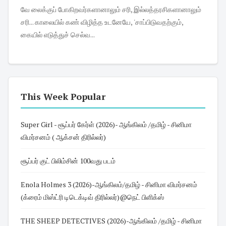
வே லைக்குப் போகிறவர்களானாலும் சரி, இல்லத்தரசிகளானாலும்
சரி... காலையில் கண் விழித்த உடனேயே, 'சாப்பிடுவதற்கும்,
கையில் எடுத்துச் செல்வ...
This Week Popular
Super Girl - சூப்பர் கேர்ள் (2026)- ஆங்கிலம் /தமிழ் - சினிமா
விமர்சனம் ( ஆக்சன் திரில்லர்)
சூப்பர் குட் பிலிம்சின் 100வது படம்
Enola Holmes 3 (2026)-ஆங்கிலம்/தமிழ் - சினிமா விமர்சனம்
(க்ரைம் மிஸ்ட்ரி டிடெக்டிவ் திரில்லர்)@நெட் பிளிக்ஸ்
THE SHEEP DETECTIVES (2026)-ஆங்கிலம் /தமிழ் - சினிமா