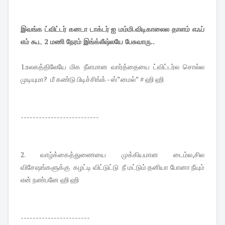
இவங்க ட்விட்டர் கனடா டாக்டர் ஐ மம்மி.விடிகாலைல தாளம் எஃப்
எம் கூட 2 மணி நேரம் இங்க்லீஷ்லயே பேசுவாரு..
1.உலகத்திலேயே மிக நீளமான வார்த்தையை ட்விட்டர்ல சொல்ல
முடியுமா? மீ கண்டு பிடிச்சிங்க் - ஸ்”மைல்” # ஹி ஹி
--------------------------
2. வாழ்க்கைத்துணையை முக்கியமான டைம்ல,சில
விசேஷங்களுக்கு கழட்டி விட்டுட்டு நீ மட்டும் தனியா போனா நீயும்
என் நண்பனே ஹி ஹி
-----------------------