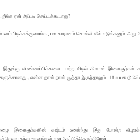
. நீங்க ஏன் அப்படி செய்யக்கூடாது?
்பளம் பிடிச்சுக்குவாங்க , பல காரணம் சொல்லி லீவ் எடுக்கனும் .அத
துக்கு விண்ணப்பிக்கலை . மற்ற மிடில் கிளாஸ் இளைஞர்கள் சா
்களுக்கானது , என்ன தான் நான் யூத்தா இருந்தாலும் 18 வயசு டூ 25
் ஏழை இளைஞர்களின் கஷ்டம் உணர்ந்து இது போன்ற விழாக்
துச்செலவு தந்து உதவுங்கள் என கேட்டுக்கொள்கிறேன்