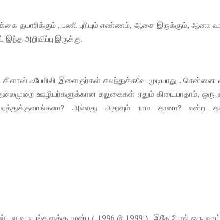
்கை தயாரிக்கும் , பணி புரியும் எண்ணம், ஆசை இருக்கும், ஆனா வாய
் இந்த அறிவிப்பு இருக்கு.
 கிளாஸ் ஃபேமிலி இளைஞர்கள் கலந்துக்கவே முடியாது . சென்னை வ
ய தலைமுறை ஊழியர்களுக்கான சலுகைகள் ஏதும் கிடையாதாம், ஒரு வ
ஏத்துக்குவாங்களா? அல்லது அதுவும் நாம தானா? என்ற த
் பல வருடங்களுக்கு முன்பு ( 1996 டூ 1999 ) இதே போல் ஒரு வாய