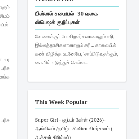
கும்
மின்னல் சமையல் -30 வகை
ிமம்
ஸ்பெஷல் குறிப்புகள்
யில்
வே லைக்குப் போகிறவர்களானாலும் சரி,
இல்லத்தரசிகளானாலும் சரி... காலையில்
கண் விழித்த உடனேயே, 'சாப்பிடுவதற்கும்,
ை வர
கையில் எடுத்துச் செல்வ...
பரிசு
 உங்க
This Week Popular
Super Girl - சூப்பர் கேர்ள் (2026)-
பரிசு
ஆங்கிலம் /தமிழ் - சினிமா விமர்சனம் (
ஆக்சன் திரில்லர்)