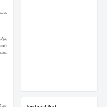
்ப்பு
ந்து
ாரம்
கவல்
்ப்பை
Featured Post