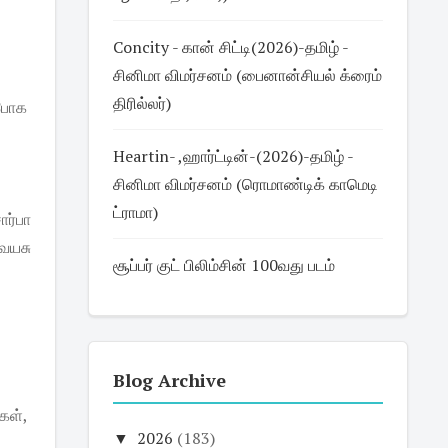
Concity - கான் சிட்டி(2026)-தமிழ் -
சினிமா விமர்சனம் (பைனான்சியல் க்ரைம்
திரில்லர்)
ு போக
Heartin- ,ஹார்ட்டின்-(2026)-தமிழ் -
சினிமா விமர்சனம் (ரொமாண்டிக் காமெடி
ட்ராமா)
ர்பா
 வயசு
சூப்பர் குட் பிலிம்சின் 100வது படம்
Blog Archive
கள்,
▼
2026
(183)