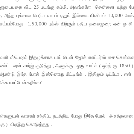
வர்களுடையதை விட 25 மடங்கு கம்மி. அவங்களே சென்னை வந்து போ
 அந்த புக்கால பெரிய லாபம் ஏதும் இல்லை. மினிமம் 10,000 மேக்ச
்யும்போது 1,50,000 புக்ஸ் விற்கும் புதிய தலைமுறை ஏன் ஓ சி 
பாவளி ஸ்பெஷல் இதழுக்காக டாப் டென் ஜோக் ரைட்டர்ஸ் சை சென்ன
ட் டவுன் சார்ஜ் குடுத்து , ஆளுக்கு ஒரு வாட்ச் ( ஒர்த் ரூ 1850 ) 
் ஆண்டு இதே போல் இன்னொரு மிட்டிங்க் , இதிலும் டிட்டோ . ஏன்
க்க மாட்டேன்கறீங்க?
கர்களுடன் வாசகர் சந்திப்பு நடத்திய போது இதே போல் அசத்தலான 
கு ) விருந்து கொடுத்தது .