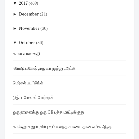
▼
2017
(469)
►
December
(21)
►
November
(30)
▼
October
(53)
காலா காலாவதி
ஈரோடு மகேஷ் ,மதுரை முத்து , அட்லி
மெர்சல் பட "லிங்க்
நித்யாமேனன் போர்ஷன்
ஒரு நாளைக்கு ஒரு GB பத்த மாட்டிங்குது
கமல்ஹாசனும் ,சிம்பு வும் கலந்த கலவை தான் எங்க ஆளு