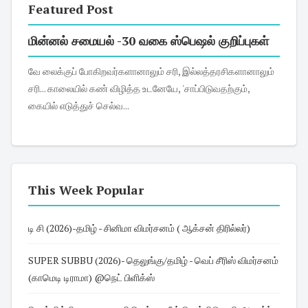
Featured Post
மின்னல் சமையல் -30 வகை ஸ்பெஷல் குறிப்புகள்
வே லைக்குப் போகிறவர்களானாலும் சரி, இல்லத்தரசிகளானாலும்
சரி... காலையில் கண் விழித்த உடனேயே, 'சாப்பிடுவதற்கும்,
கையில் எடுத்துச் செல்வ...
This Week Popular
டி சி (2026)-தமிழ் - சினிமா விமர்சனம் ( ஆக்சன் திரில்லர்)
SUPER SUBBU (2026)- தெலுங்கு/தமிழ் - வெப் சீரிஸ் விமர்சனம்
(காமெடி டிராமா) @நெட் பிளிக்ஸ்