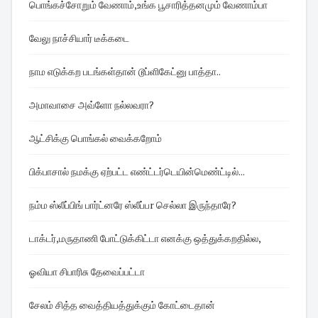
பொங்கச்சோறும் வேணாம்,உங்க பூசாரித்தனமும் வேணாம்பா
வேலு நாச்சியார் டீக்கடை
நாம எடுக்கற படங்கள்தான் டூப்ளிகேட்னு பாத்தா..
அமாவாசை அவ்ளோ நல்லவரா?
ஆட்சிக்கு பொங்கல் வைக்கறோம்
பிக்பாசால் நமக்கு ஏற்பட்ட எண்ட்டர்டெயின்மெண்ட்டில்...
நம்ம ஸ்லீப்பிங் பார்ட்னரே ஸ்லீப்பr செல்லா இருந்தாரே?
டாக்டர்,மருதாணி போட்டுக்கிட்டா எனக்கு ஒத்துக்கறதில்ல,
ஓவியா சிபாரிசு தேவைப்பட்டா
சேலம் சித்த வைத்தியத்துக்கும் கோட்டைதான்