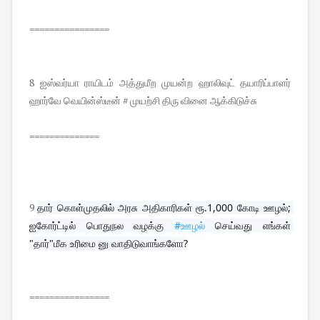
================
8 ஐஸ்வர்யா ராயிடம் அத்துமீற முயன்ற ஹாலிவுட் தயாரிப்பாளர்
ஹார்வே வெயின்ஸ்டீன் # முயற்சி திரு வினை ஆக்கிடுச்சு
==============
9
தார் கொள்முதலில் அரசு அதிகாரிகள் ரூ.1,000 கோடி ஊழல்; 
ஐகோர்ட்டில் பொதுநல வழக்கு 
#ஊழல்
 செய்வது எங்கள் 
"தார்"மீக உரிமை னு வாதிடுவாங்களோ?
================