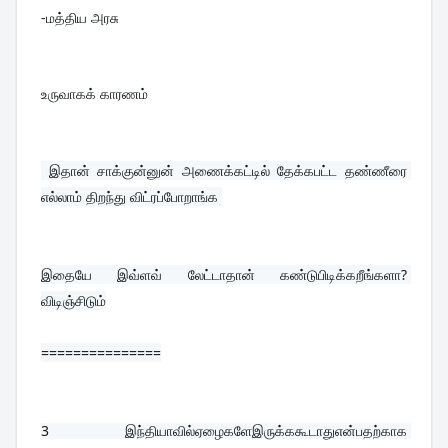
-மத்திய அரசு
உருவாகக் காரணம்
 இதான் சாக்குன்னுன் அணைக்கட்டில் தேக்கபட்ட தண்ணீரை 
எல்லாம் திறந்து விட்ரப்போறாங்க 
இதையே இவ்ளவ் லேட்டாதான் கண்டுபிடிக்கறீங்களா? 
விடிஞ்சிடும்
===============
3 இந்தியாவில்ஏழைகளேஇருக்ககூடாது
என்பதற்காக 