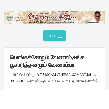
Skip
to
content
Menu
பொங்கச்சோறும் வேணாம்,உங்க
பூசாரித்தனமும் வேணாம்பா
சி.பி.செந்தில்குமார்
·
7:30:00 AM
·
CINEMA
,
COMEDY
,
jokes
,
POLITICS
,
அரசியல்
,
அனுபவம்
,
காமெடி
,
சிரிப்பு .
,
சினிமா
,
ஜோக்ஸ்