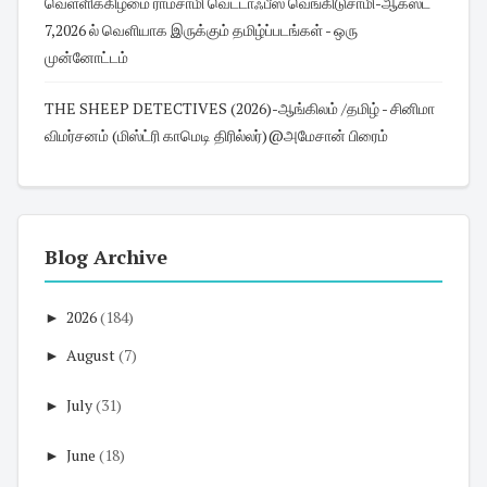
வெள்ளிக்கிழமை ராமசாமி வெட்டாஃபீஸ் வெங்கிடுசாமி-ஆகஸ்ட்
7,2026 ல் வெளியாக இருக்கும் தமிழ்ப்படங்கள் - ஒரு
முன்னோட்டம்
THE SHEEP DETECTIVES (2026)-ஆங்கிலம் /தமிழ் - சினிமா
விமர்சனம் (மிஸ்ட்ரி காமெடி திரில்லர்)@அமேசான் பிரைம்
Blog Archive
►
2026
(184)
►
August
(7)
►
July
(31)
►
June
(18)