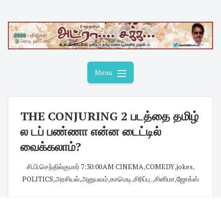
Skip
to
content
Menu
THE CONJURING 2 படத்தை தமிழ்
ல டப் பண்ணா என்ன டைட்டில்
வைக்கலாம்?
சி.பி.செந்தில்குமார்
·
7:30:00 AM
·
CINEMA
,
COMEDY
,
jokes
,
POLITICS
,
அரசியல்
,
அனுபவம்
,
காமெடி
,
சிரிப்பு .
,
சினிமா
,
ஜோக்ஸ்