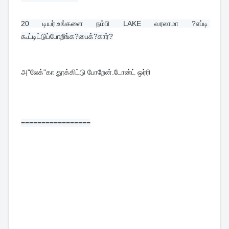
20 
டியர்.உங்களை நம்பி LAKE வரலாமா ?எப்டி 
கூட்டிட்டுப்போறீங்க?பைக்?கார்?
அ"லேக்"கா தூக்கிட்டு போறேன்.டோன்ட் ஒர்ரி
=================