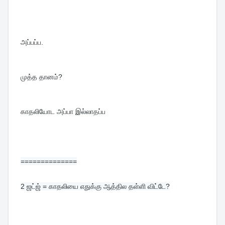
அப்பப்ப.
முத்த தானம்?
காதலியோட அப்பா இல்லாதப்ப
==============
2 
ஜட்ஜ் = காதலியை எதுக்கு ஆத்தில தள்ளி விட்டே?