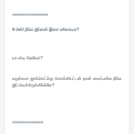
===============
8 
மிஸ்!,நீங்க ஜிப்ரான் இசை ரசிகையா?
யா.எப்டி தெரியும்?
வழக்கமா ஜாக்கெட்க்கு கொக்கி/பட்டன் தான் வைப்பாங்க.நீங்க 
ஜிப் வெச்சிருக்கீங்க்ளே?
=============