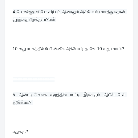
4 
பொண்ணு எப்போ கர்ப்பம் ஆனாலும் அக்டோபர் மாசத்துலதான் 
குழந்தை பிறக்குமா?ஏன் 
10 வது மாசத்தில் பேபி ன்னீக.அக்டோபர் தானே 10 வது மாசம்?
=================
5 
ஆன்ட்டி.்.உங்க கழுத்தில் மாட்டி இருக்கும் ஆபீஸ் டேக் 
தரீங்க்ளா? 
எதுக்கு?