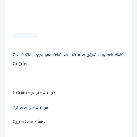
==========
7 
சார்.நீங்க ஒரு நாவலிஸ்ட் னு பயோ ல இருக்கு.நாவல் லிஸ்ட் 
போடுங்க.
1 பெரிய கரு நாவல் பழம்
ஹோல் சேல் டீலர்ங்க