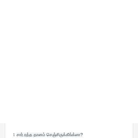
1
சார்.ரத்த தானம் செஞ்சிருக்கீங்க்ளா?