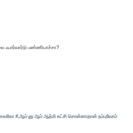
 ஃபார்வார்டு பண்ணியாச்சா?
- வைகோ #,ஆம் னு ஆம் ஆத்மி கட்சி சொன்னாதான் நம்புவோம்