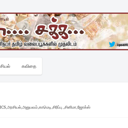
சியல்
கவிதை
ICS
,
அரசியல்
,
அனுபவம்
,
காமெடி
,
சிரிப்பு .
,
சினிமா
,
ஜோக்ஸ்