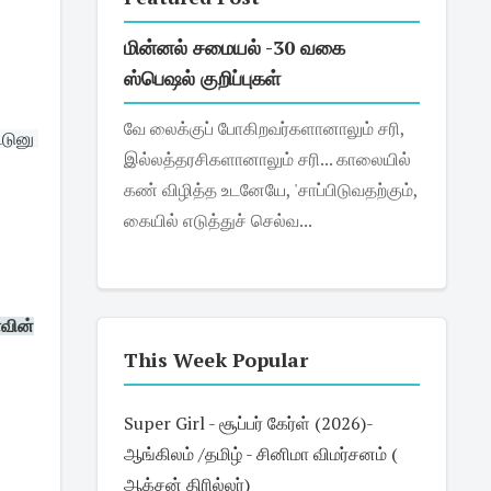
மின்னல் சமையல் -30 வகை
ஸ்பெஷல் குறிப்புகள்
வே லைக்குப் போகிறவர்களானாலும் சரி,
டுனு 
இல்லத்தரசிகளானாலும் சரி... காலையில்
கண் விழித்த உடனேயே, 'சாப்பிடுவதற்கும்,
கையில் எடுத்துச் செல்வ...
வின்
This Week Popular
Super Girl - சூப்பர் கேர்ள் (2026)-
ஆங்கிலம் /தமிழ் - சினிமா விமர்சனம் (
ஆக்சன் திரில்லர்)