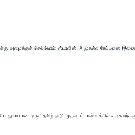
கு அழைத்துச் செல்வோம்: ஸ்டாலின்  # முதல்ல கேப்டனை இணைத
 பாதுகாப்பான “குடி” தமிழ் நாடு முதலிடம்,டாஸ்மாக்கில் குடிகாரர்கள