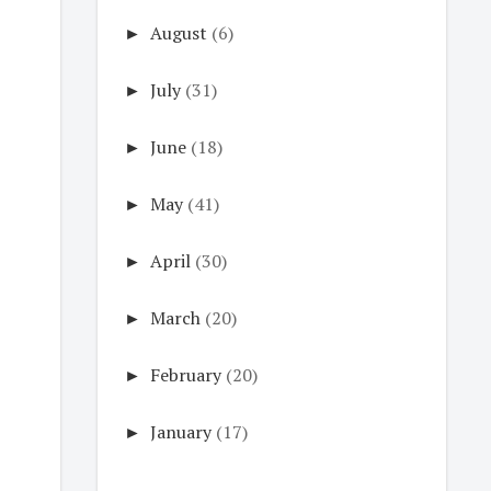
►
August
(6)
►
July
(31)
►
June
(18)
►
May
(41)
►
April
(30)
►
March
(20)
►
February
(20)
►
January
(17)