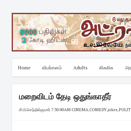
Skip
to
content
Home
விமர்சனம்
Adults
கிசுகிசு
அர
மறைவிடம் தேடி ஒதுங்காதீர்
சி.பி.செந்தில்குமார்
·
7:30:00 AM
·
CINEMA
,
COMEDY
,
jokes
,
POLIT