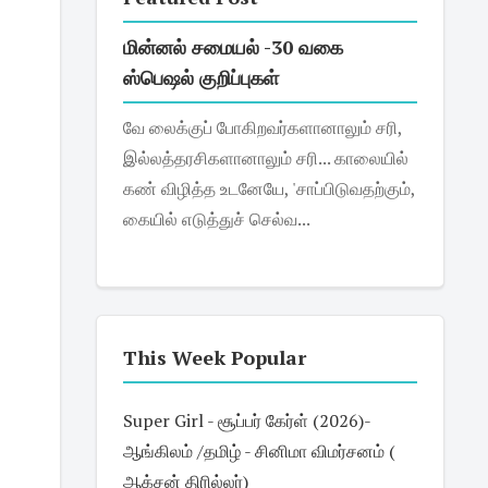
மின்னல் சமையல் -30 வகை
ஸ்பெஷல் குறிப்புகள்
வே லைக்குப் போகிறவர்களானாலும் சரி,
இல்லத்தரசிகளானாலும் சரி... காலையில்
கண் விழித்த உடனேயே, 'சாப்பிடுவதற்கும்,
கையில் எடுத்துச் செல்வ...
This Week Popular
Super Girl - சூப்பர் கேர்ள் (2026)-
ஆங்கிலம் /தமிழ் - சினிமா விமர்சனம் (
ஆக்சன் திரில்லர்)