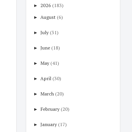
►
2026
(183)
►
August
(6)
►
July
(31)
►
June
(18)
►
May
(41)
►
April
(30)
►
March
(20)
►
February
(20)
►
January
(17)