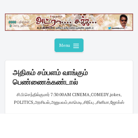
Skip
to
content
Menu
அதிகம் சம்பளம் வாங்கும்
பெண்ணைக்கண்டால்
சி.பி.செந்தில்குமார்
·
7:30:00 AM
·
CINEMA
,
COMEDY
,
jokes
,
POLITICS
,
அரசியல்
,
அனுபவம்
,
காமெடி
,
சிரிப்பு .
,
சினிமா
,
ஜோக்ஸ்