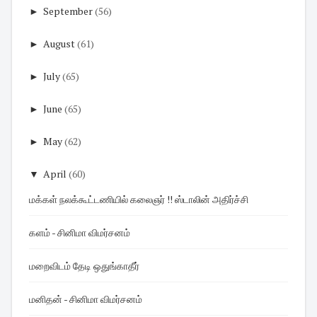
►
September
(56)
►
August
(61)
►
July
(65)
►
June
(65)
►
May
(62)
▼
April
(60)
மக்கள் நலக்கூட்டணியில் கலைஞர் !! ஸ்டாலின் அதிர்ச்சி
களம் - சினிமா விமர்சனம்
மறைவிடம் தேடி ஒதுங்காதீர்
மனிதன் - சினிமா விமர்சனம்