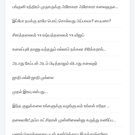
பங்குனி உத்திரம் முருகருக்கு அரோகரா அரோகரா கலைஞருக...
இப்போ நமக்கு நாமே பொய் சொல்வது அப்பாவா? பையனா?
சீனத்தலைவர் vs ரஷ்யத்தலைவர் vs விஜய்
கலைப்புலி தாணு வந்ததும் எல்லாம் நக்கலா சிரிக்கறாங்...
அடாது கேப்டன் அடம் பிடித்தாலும் விடாது கலைஞர்
ஜாதி மல்லி ஜாதி முல்லை
முதல் இரவு என்பது....
இந்த குலுக்கலை உங்களுக்கு வழங்குபவர் உங்கள் சரிதா ...
தலைவரே!,நம்ம கட்சிதான் முன்னிலைன்னு கருத்து கணிப்ப...
மணல் கொள்ளையை யார் கண்டுக்காம இருக்காங்களோ