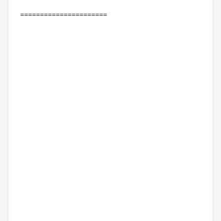
======================