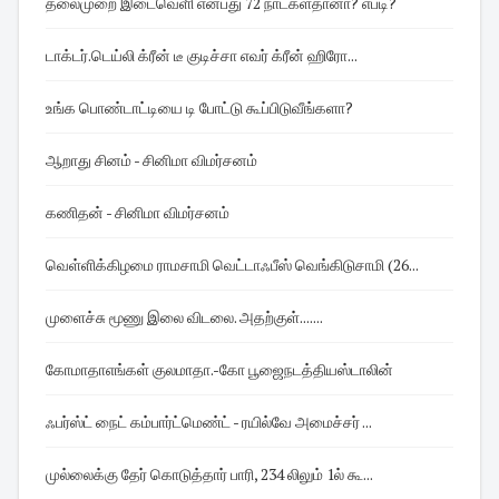
தலைமுறை இடைவெளி என்பது 72 நாட்கள்தானா? எப்டி?
டாக்டர்.டெய்லி க்ரீன் டீ குடிச்சா எவர் க்ரீன் ஹிரோ...
உங்க பொண்டாட்டியை டி போட்டு கூப்பிடுவீங்களா?
ஆறாது சினம் - சினிமா விமர்சனம்
கணிதன் - சினிமா விமர்சனம்
வெள்ளிக்கிழமை ராமசாமி வெட்டாஃபீஸ் வெங்கிடுசாமி (26...
முளைச்சு மூணு இலை விடலை. அதற்குள்.......
கோமாதாஎங்கள் குலமாதா.-கோ பூஜைநடத்தியஸ்டாலின்
ஃபர்ஸ்ட் நைட் கம்பார்ட்மெண்ட் - ரயில்வே அமைச்சர் ...
முல்லைக்கு தேர் கொடுத்தார் பாரி, 234 லிலும் 1ல் கூ...