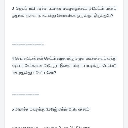
3
ஜெயம் ரவி நடிச்ச படமான மழைக்குக்கூட தியேட்டர் பக்கம் 
ஒதுங்காதவங்க நாங்கன்னு சொல்லிக்க ஒரு க்ரூப் இருக்குமே?
==============
4 
நெட் தமிழன் லவ் லெட்டர் எழுதறக்கு சமூக வலைத்தளம் வந்து 
ஐடியா கேட்கறான்.அடுத்து இதை எப்டி பார்ட்டிக்கு டெலிவரி 
பண்றதுன்னும் கேட்பானோ?
============
5 
அனிச்ச மலருக்கு மேரேஜ் பிக்ஸ் ஆகிடுச்சாம்.
கருணை மலருக்கு காதலன் பிக்ஸ் ஆகிடுச்சாம்.