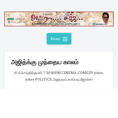
Skip
to
content
Menu
அஜித்க்கு முந்தைய காலம்
சி.பி.செந்தில்குமார்
·
7:30:00 PM
·
CINEMA
,
COMEDY
,
jokes
,
jokes POLITICS
,
அனுபவம்
,
காமெடி
,
ஜோக்ஸ்