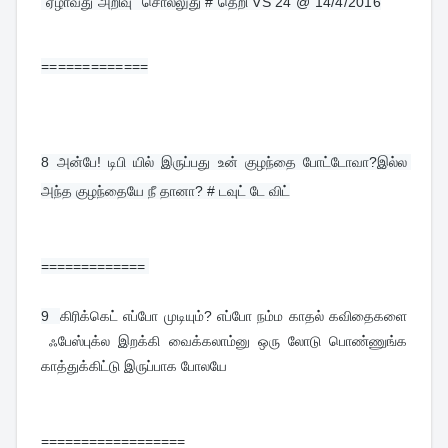
"ஏழாவது அறிவு "சொல்லுது # தெறி VS 24 @ 14/4/2016
=============
8 
அன்பே! டிபி யில் இருப்பது உன் குழந்தை போட்டோவா?இல்ல 
அந்த குழந்தையே நீ தானா? # டவுட் டே விட்
============= 
9  
கிரிக்கெட் எப்போ முடியும்? எப்போ நம்ம காதல் கவிதைகளை
ஃபேஸ்புக்ல இறக்கி வைக்கலாம்னு ஒரு லோடு பொண்ணுங்க
காத்துக்கிட்டு இருப்பாக போலயே
==================