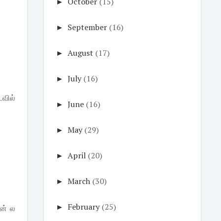
►
October
(15)
►
September
(16)
►
August
(17)
►
July
(16)
வில்
►
June
(16)
►
May
(29)
►
April
(20)
►
March
(30)
►
February
(25)
ோன் ல