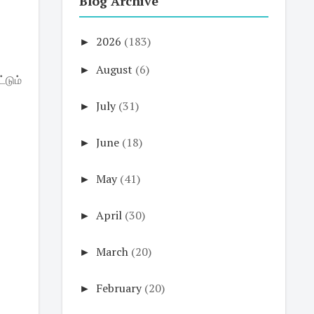
Blog Archive
►
2026
(183)
►
August
(6)
்டும்
►
July
(31)
►
June
(18)
►
May
(41)
►
April
(30)
►
March
(20)
►
February
(20)