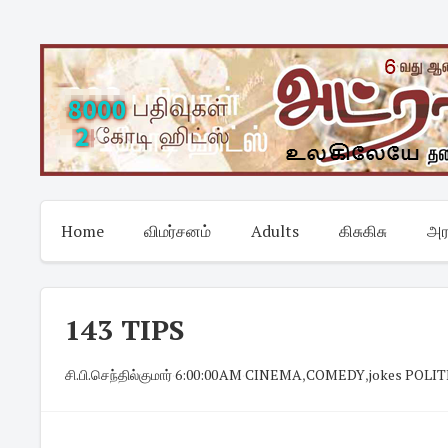
Skip
to
content
Home
விமர்சனம்
Adults
கிசுகிசு
அர
143 TIPS
சி.பி.செந்தில்குமார்
·
6:00:00 AM
·
CINEMA
,
COMEDY
,
jokes POLIT