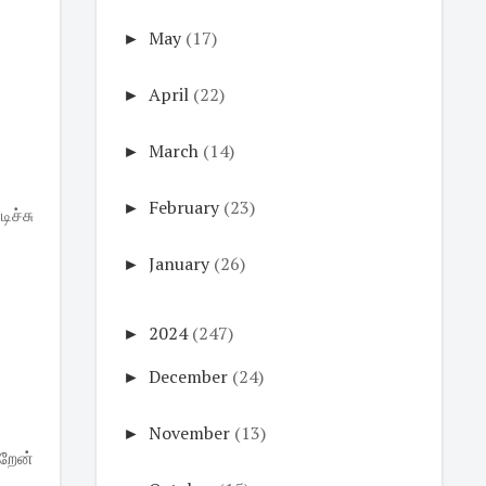
►
May
(17)
►
April
(22)
►
March
(14)
►
February
(23)
ிச்சு
►
January
(26)
►
2024
(247)
►
December
(24)
►
November
(13)
்றேன்