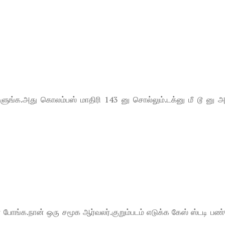
ுங்க.அது கொலம்பஸ் மாதிரி 143 னு சொல்லும்.டக்னு மீ டூ னு அட
போங்க.நான் ஒரு சமூக ஆர்வலர்.குறும்படம் எடுக்க கேஸ் ஸ்டடி பண