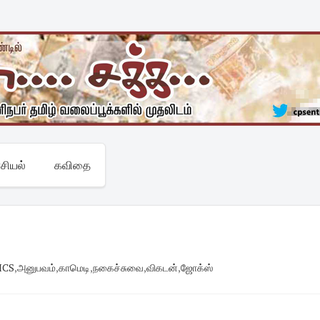
சியல்
கவிதை
ICS
,
அனுபவம்
,
காமெடி
,
நகைச்சுவை
,
விகடன்
,
ஜோக்ஸ்