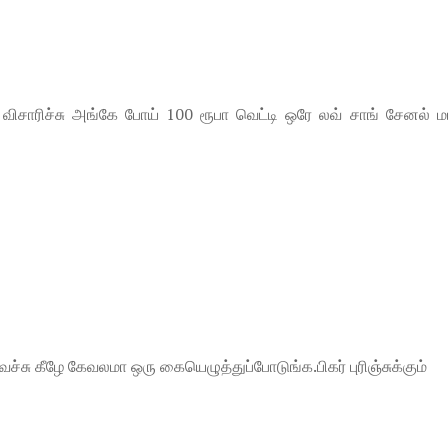
விசாரிச்சு அங்கே போய் 100 ரூபா வெட்டி ஒரே லவ் சாங் சேனல் மட
வைச்சு கீழே கேவலமா ஒரு கையெழுத்துப்போடுங்க.பிகர் புரிஞ்சுக்கும்