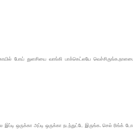
ோயில் போய் துளசியை வாங்கி பாக்கெட்லயே வெச்சிருங்க.நாளடை
ப்டி ஒருக்கா அப்டி ஒருக்கா நடந்துட்டே இருங்க. செல் ரிங்க் ட