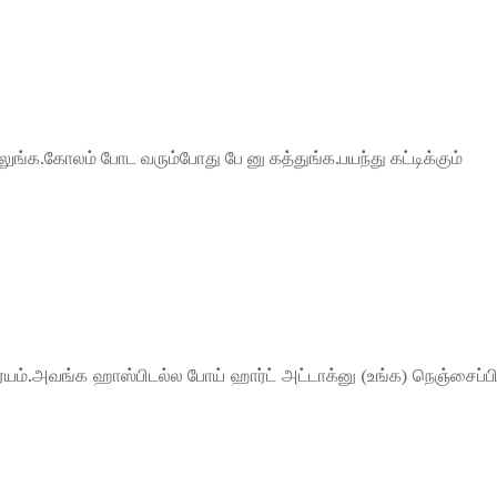
லுங்க.கோலம் போட வரும்போது பே னு கத்துங்க.பயந்து கட்டிக்கும்
யம்.அவங்க ஹாஸ்பிடல்ல போய் ஹார்ட் அட்டாக்னு (உங்க) நெஞ்சைப்பிட