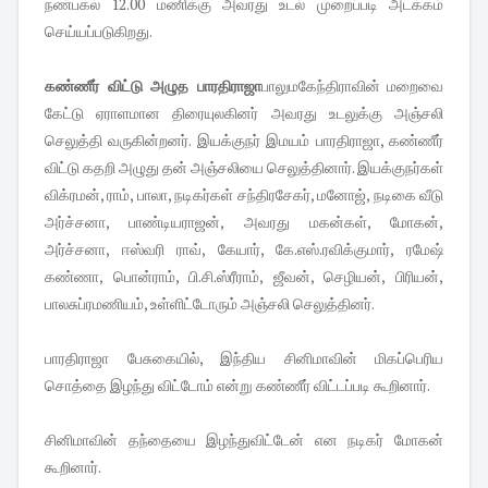
நண்பகல் 12.00 மணிக்கு அவரது உடல் முறைப்படி அடக்கம்
செய்யப்படுகிறது.
கண்ணீர் விட்டு அழுத பாரதிராஜா
பாலுமகேந்திராவின் மறைவை
கேட்டு ஏராளமான திரையுலகினர் அவரது உடலுக்கு அஞ்சலி
செலுத்தி வருகின்றனர். இயக்குநர் இமயம் பாரதிராஜா, கண்ணீர்
விட்டு கதறி அழுது தன் அஞ்சலியை செலுத்தினார். இயக்குநர்கள்
விக்ரமன், ராம், பாலா, நடிகர்கள் சந்திரசேகர், மனோஜ், நடிகை வீடு
அர்ச்சனா, பாண்டியராஜன், அவரது மகன்கள், மோகன்,
அர்ச்சனா, ஈஸ்வரி ராவ், கேயார், கே.எஸ்.ரவிக்குமார், ரமேஷ்
கண்ணா, பொன்ராம், பி.சி.ஸ்ரீராம், ஜீவன், செழியன், பிரியன்,
பாலசுப்ரமணியம், உள்ளிட்டோரும் அஞ்சலி செலுத்தினர்.
பாரதிராஜா பேசுகையில், இந்திய சினிமாவின் மிகப்பெரிய
சொத்தை இழந்து விட்டோம் என்று கண்ணீர் விட்டப்படி கூறினார்.
சினிமாவின் தந்தையை இழந்துவிட்டேன் என நடிகர் மோகன்
கூறினார்.