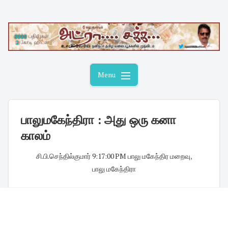
Skip
to
content
Menu
பாலுமகேந்திரா : அது ஒரு கனா
காலம்
சி.பி.செந்தில்குமார்
·
9:17:00 PM
·
பாலு மகேந்திர மறைவு
,
பாலு மகேந்திரா