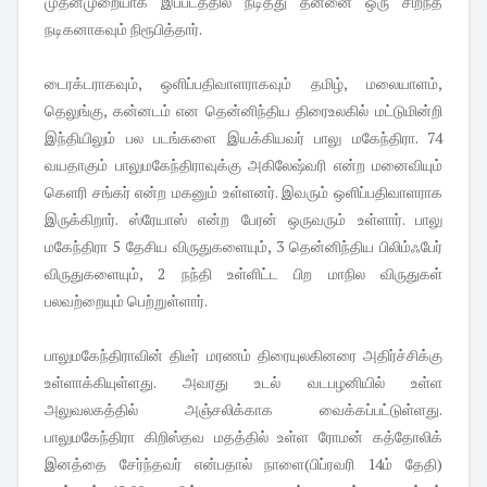
முதன்முறையாக இப்படத்தில் நடித்து தன்னை ஒரு சிறந்த
நடிகனாகவும் நிரூபித்தார்.
டைரக்டராகவும், ஒளிப்பதிவாளராகவும் தமிழ், மலையாளம்,
தெலுங்கு, கன்னடம் என தென்னிந்திய திரைஉலகில் மட்டுமின்றி
இந்தியிலும் பல படங்களை இயக்கியவர் பாலு மகேந்திரா. 74
வயதாகும் பாலுமகேந்திராவுக்கு அகிலேஷ்வரி என்ற மனைவியும்
கெளரி சங்கர் என்ற மகனும் உள்ளனர். இவரும் ஒளிப்பதிவாளராக
இருக்கிறார். ஸ்ரேயாஸ் என்ற பேரன் ஒருவரும் உள்ளார். பாலு
மகேந்திரா 5 தேசிய விருதுகளையும், 3 தென்னிந்திய பிலிம்ஃபேர்
விருதுகளையும், 2 நந்தி உள்ளிட்ட பிற மாநில விருதுகள்
பலவற்றையும் பெற்றுள்ளார்.
பாலுமகேந்திராவின் திடீர் மரணம் திரையுலகினரை அதிர்ச்சிக்கு
உள்ளாக்கியுள்ளது. அவரது உடல் வடபழனியில் உள்ள
அலுவலகத்தில் அஞ்சலிக்காக வைக்கப்பட்டுள்ளது.
பாலுமகேந்திரா கிறிஸ்தவ மதத்தில் உள்ள ரோமன் கத்தோலிக்
இனத்தை சேர்ந்தவர் என்பதால் நாளை(பிப்ரவரி 14ம் தேதி)