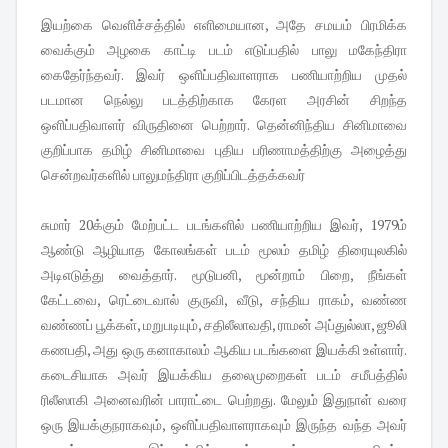
இயற்கை வெளிச்சத்தில் எளிமையான, அதே சமயம் பிரமிக்க
வைக்கும் அழகை காட்டி படம் எடுப்பதில் பாலு மகேந்திரா
கைதேர்ந்தவர். இவர் ஒளிப்பதிவாளராக பணியாற்றிய முதல்
படமான நெல்லு படத்திற்காக கேரள அரசின் சிறந்த
ஒளிப்பதிவாளர் விருதினை பெற்றார். தென்னிந்திய சினிமாவை
குறிப்பாக தமிழ் சினிமாவை புதிய பரிணாமத்திற்கு அழைத்து
சென்றவர்களில் பாலுமந்திரா குறிப்பிடத்தக்கவர்
சுமார் 20க்கும் மேற்பட்ட படங்களில் பணியாற்றிய இவர், 1979ம்
ஆண்டு ஆழியாத கோலங்கள் படம் மூலம் தமிழ் திரையுலகில்
அடிஎடுத்து வைத்தார். மூடுபனி, மூன்றாம் பிறை, நீங்கள்
கேட்டவை, ரெட்டைவால் குருவி, வீடு, சந்திய ராகம், வண்ண
வண்ணப் பூக்கள், மறுபடியும், சதிலீலாவதி, ராமன் அப்துல்லா, ஜூலி
கணபதி, அது ஒரு கனாகாலம் ஆகிய படங்களை இயக்கி உள்ளார்.
கடைசியாக அவர் இயக்கிய தலைமுறைகள் படம் சமீபத்தில்
ரிலீஸாகி அனைவரின் பாராட்டை பெற்றது. மேலும் இதுநாள் வரை
ஒரு இயக்குநராகவும், ஒளிப்பதிவாளராகவும் இருந்த வந்த அவர்