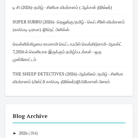
டி சி (2026)-தமிழ் - சினிமா விமர்சனம் ( ஆக்சன் திரில்லர்)
SUPER SUBBU (2026)- தெலுங்கு/தமிழ் - வெப் சீரிஸ் விமர்சனம்
(காமெடி டிராமா) @நெட் பிளிக்ஸ்
வெள்ளிக்கிழமை ராமசாமி வெட்டாஃபீஸ் வெங்கிடுசாமி-ஆகஸ்ட்
7,2026 ல் வெளியாக இருக்கும் தமிழ்ப்படங்கள் - ஒரு
முன்னோட்டம்
THE SHEEP DETECTIVES (2026)-ஆங்கிலம் /தமிழ் - சினிமா
விமர்சனம் (மிஸ்ட்ரி காமெடி திரில்லர்)@அமேசான் பிரைம்
Blog Archive
►
2026
(184)