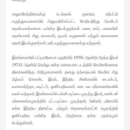
பாலுமகேந்திராவுக்கு உடல்நலக் குறைவு ஏற்பட்டு
மருத்துவமனையில் அனுமதிக்கப்பட்ட சேதியறிந்து அவரிடம்
உதவியாளர்களாக பயின்ற இயக்குநர்கள் பாலா, ராம், பாலாவின்
உதவியாளர் சீனு ராமசாமி, நடிகர் கருணாஸ் மற்றும் ஏராளமான
உதவி இயக்குனர்கள் பலர் மருத்துவமனைக்கு வந்தனர்.
இலங்கையின் பட்டிகலோயா பகுதியில் 1939ம் ஆண்டு பிறந்த இவர்
1971ம் ஆண்டு நெல்லு என்ற மலையாள படத்தில் கேமிராமேனாக
திரைஉலகிற்கு அறிமுகமானார். தனது தந்தையால் கேமிரா மீது
ஆர்வம் கொண்ட இவர், இந்திய சினிமாவில் டைரக்டர்,
வசனகர்த்தா, எடிட்டர், ஒளிப்பதிவாளர் என பல பரிமாணங்களில்
வலம் வந்தவர். இலங்கையில் பள்ளி படிப்பை முடித்த இவர், லண்டன்
பல்கலைக்கழகத்தில் பட்டபடிப்பை முடித்தார். பின்னர் புனேயில்
உள்ள இந்திய திரைப்பட மற்றும் தொலைக்காட்சி கழகத்தில்
ஒளிப்பதிவு பயின்ற இவர், அதற்காக தங்க பதக்கமும்
பெற்றுள்ளார்.