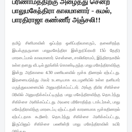
பரிணாமத்திற்கு அழைத்து சென்ற
பாலுமகேந்திரா காலமானார் - கமல்,
பாரதிராஜா கண்ணீர் அஞ்சலி!!
தமிழ் சினிமாவின் ஒப்பற்ற ஒளிப்பதிவாளரும், தலைசிறந்த
இயக்குநருமான பாலுமகேந்திரா இன்று(பிப்ரவரி 13ம் தேதி)
மாரடைப்பால் காலமானார். சென்னை, சாலிகிராமம், இந்திராநகரில்
உள்ள தனது வீடடில் தூங்கிக் கொண்டிருந்த பாலு மகேந்திராவிற்கு
இன்று அதிகாலை 4.30 மணியளவில் மூச்சு திணறல் ஏற்பட்டது.
இதனையடுத்து அவர் உடனடியாக வடபழனியில் உள்ள தனியார்
மருத்துவமனையில் அனுமதிக்கப்பட்டார். அங்கு தீவிர சிகிச்சை
பிரிவில் அனுமதிக்கப்பட்டிருந்த பாலு மகேந்திராவிற்கு தொடர்ந்து
சிகிச்சை அளிக்கப்பட்டது. அவரை பரிசோதித்த டாக்டர்கள், பாலு
மகேந்திராவிற்கு மாரடைப்பு ஏற்பட்டதன் காரணமாக மூச்சுதிணறல்
ஏற்பட்டதாக கூறினர். தொடர்ந்து சிகிச்சை அளிக்கப்பட்டது,
இருப்பினும் சிகிச்சை பலனின்றி பாலு மகேந்திராவின் உயிர்
பிரிந்தது.