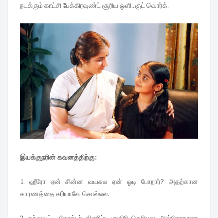
நடக்கும் காட்சி பேக்கிரவுண்ட் சூரிய ஒளி.. குட் வொர்க்.
இயக்குநரின் கவனத்திற்கு:
1. ஹீரோ ஏன் சின்ன வயசுல ஏன் ஓடி போறார்? அதற்கான
காரணத்தை சரியாவே சொல்லல.
2. கந்துவட்டி கேரக்டர் திணிப்பு மாதிரி தெரியுது. அவ்ளோநாளா