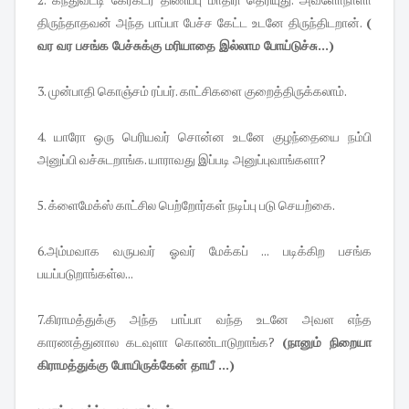
திருந்தாதவன் அந்த பாப்பா பேச்ச கேட்ட உடனே திருந்திடறான்.
(
வர வர பசங்க பேச்சுக்கு மரியாதை இல்லாம போய்டுச்சு...)
3. முன்பாதி கொஞ்சம் ரப்பர். காட்சிகளை குறைத்திருக்கலாம்.
4. யாரோ ஒரு பெரியவர் சொன்ன உடனே குழந்தையை நம்பி
அனுப்பி வச்சுடறாங்க. யாராவது இப்படி அனுப்புவாங்களா?
5. க்ளைமேக்ஸ் காட்சில பெற்றோர்கள் நடிப்பு படு செயற்கை.
6.அம்மவாக வருபவர் ஓவர் மேக்கப் ... படிக்கிற பசங்க
பயப்படுறாங்கள்ல...
7.கிராமத்துக்கு அந்த பாப்பா வந்த உடனே அவள எந்த
காரணத்துனால கடவுளா கொண்டாடுறாங்க?
(நானும் நிறையா
கிராமத்துக்கு போயிருக்கேன் தாயீ ...)