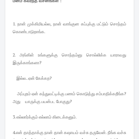
மனம் கவர்ந்த வசனங்கள் :
1. நான் முக்கிமியல்ல, நான் வாங்குன கப்புக்கு மட்டும் சொந்தம்
கொண்டாடுறாங்க.
2. அங்கிள் உங்களுக்கு சொந்தம்னு சொல்லிக்க யாராவது
இருக்காங்களா?
இல்ல.. ஏன் கேக்கற?
அப்புறம் ஏன் கந்துவட்டிக்கு பணம் கொடுத்து சம்பாதிக்கறீங்க?
அது யாருக்கு பயன்பட போகுது?
3. எல்லார்க்கும் எல்லாம் கிடைக்கனும்.
4.என் தாத்தாக்கு நான் தான் கஷாயம் வச்சு தருவேன். நீங்க வச்சு