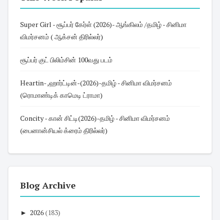
Super Girl - சூப்பர் கேர்ள் (2026)- ஆங்கிலம் /தமிழ் - சினிமா
விமர்சனம் ( ஆக்சன் திரில்லர்)
சூப்பர் குட் பிலிம்சின் 100வது படம்
Heartin- ,ஹார்ட்டின்-(2026)-தமிழ் - சினிமா விமர்சனம்
(ரொமாண்டிக் காமெடி ட்ராமா)
Concity - கான் சிட்டி(2026)-தமிழ் - சினிமா விமர்சனம்
(பைனான்சியல் க்ரைம் திரில்லர்)
Blog Archive
►
2026
(183)