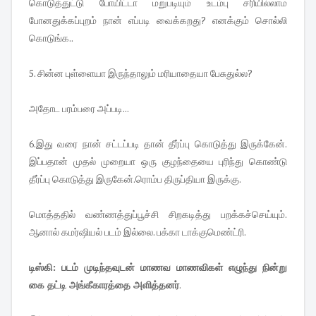
கொடுத்துட்டு போயிட்டா மறுபடியும் உடம்பு சரியில்லாம
போனதுக்கப்புறம் நான் எப்படி வைக்கறது? எனக்கும் சொல்லி
கொடுங்க..
5. சின்ன புள்ளையா இருந்தாலும் மரியாதையா பேசுதுல்ல?
அதோட பரம்பரை அப்படி...
6.இது வரை நான் சட்டப்படி தான் தீர்ப்பு கொடுத்து இருக்கேன்.
இப்பதான் முதல் முறையா ஒரு குழந்தையை புரிந்து கொண்டு
தீர்ப்பு கொடுத்து இருகேன்.ரொம்ப திருப்தியா இருக்கு.
மொத்ததில் வண்ணத்துப்பூச்சி சிறகடித்து பறக்கச்செய்யும்.
ஆனால் கமர்ஷியல் படம் இல்லை. பக்கா டாக்குமெண்ட்ரி.
டிஸ்கி: படம் முடிந்தவுடன் மாணவ மாணவிகள் எழுந்து நின்று
கை தட்டி அங்கீகாரத்தை அளித்தனர்
.