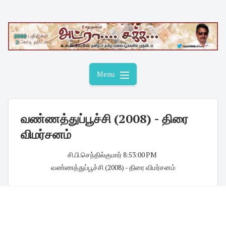
Skip
to
content
Menu
வண்ணத்துப்பூச்சி (2008) - திரை
விமர்சனம்
சி.பி.செந்தில்குமார்
·
8:53:00 PM
·
வண்ணத்துப்பூச்சி (2008) - திரை விமர்சனம்