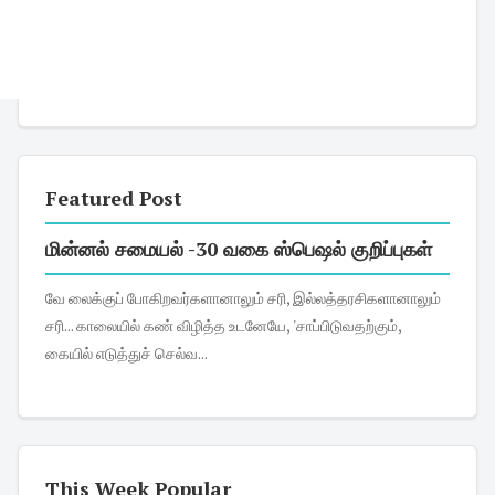
Featured Post
மின்னல் சமையல் -30 வகை ஸ்பெஷல் குறிப்புகள்
வே லைக்குப் போகிறவர்களானாலும் சரி, இல்லத்தரசிகளானாலும்
சரி... காலையில் கண் விழித்த உடனேயே, 'சாப்பிடுவதற்கும்,
கையில் எடுத்துச் செல்வ...
This Week Popular