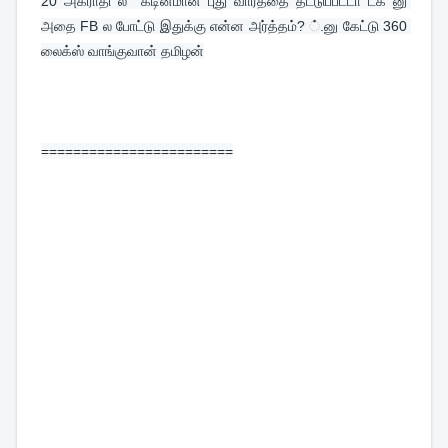
20 
அகராதி ல  கடினமான புது வார்த்தை தட்டுப்பட்டா டக் னு 
அதை FB ல போட்டு இதுக்கு என்ன அர்த்தம்? ்.னு கேட்டு 360 
லைக்ஸ் வாங்குவான் தமிழன்
========================