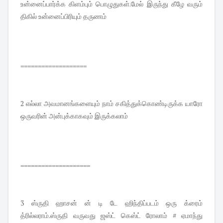
உன்னைப்பார்க்க கிளம்பும் பொழுதுகள்.மேல் இருந்து கீழே வரும்
திகில் உன்னைப்பிரியும் தருணம்
===================
2 எல்லா அவமானங்களையும் நாம் சகித்துக்கொண்டிருக்க யாரோ
ஒருவரின் அன்புக்காகவும் இருக்கலாம்
====================
3 ஸ்ருதி ஹாசன் ன் டி டே ஹிந்திப்படம் ஒரு க்ரைம்
த்ரில்லராம்.ஸ்ருதி வருவது ஜஸ்ட் கெஸ்ட் ரோலாம் # ஏமாந்து