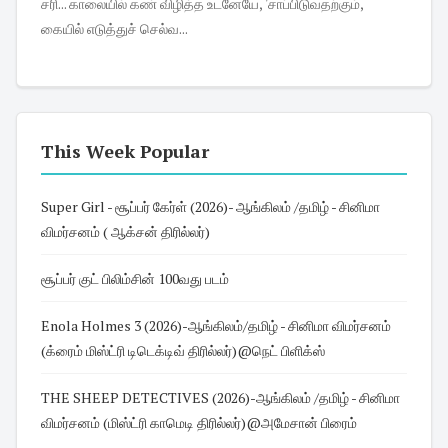
சரி... காலையில் கண் விழித்த உடனேயே, 'சாப்பிடுவதற்கும்,
கையில் எடுத்துச் செல்வ...
This Week Popular
Super Girl - சூப்பர் கேர்ள் (2026)- ஆங்கிலம் /தமிழ் - சினிமா
விமர்சனம் ( ஆக்சன் திரில்லர்)
சூப்பர் குட் பிலிம்சின் 100வது படம்
Enola Holmes 3 (2026)-ஆங்கிலம்/தமிழ் - சினிமா விமர்சனம்
(க்ரைம் மிஸ்ட்ரி டிடெக்டிவ் திரில்லர்)@நெட் பிளிக்ஸ்
THE SHEEP DETECTIVES (2026)-ஆங்கிலம் /தமிழ் - சினிமா
விமர்சனம் (மிஸ்ட்ரி காமெடி திரில்லர்)@அமேசான் பிரைம்