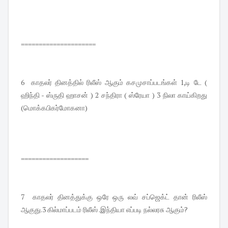
=====================
6 காதலர் தினத்தில் ரிலீஸ் ஆகும் கசமுசாப்படங்கள் 1,டி டே (
ஹிந்தி - ஸ்ருதி ஹாசன் ) 2 சந்திரா ( ஸ்ரேயா ) 3 நிலா காய்கிறது
(மொக்கபிகர்மோகனா)
===================
7 காதலர் தினத்துக்கு ஒரே ஒரு லவ் சப்ஜெக்ட் தான் ரிலீஸ்
ஆகுது.3 கில்மாப்படம் ரிலீஸ் .இந்தியா எப்படி நல்லரசு ஆகும்?