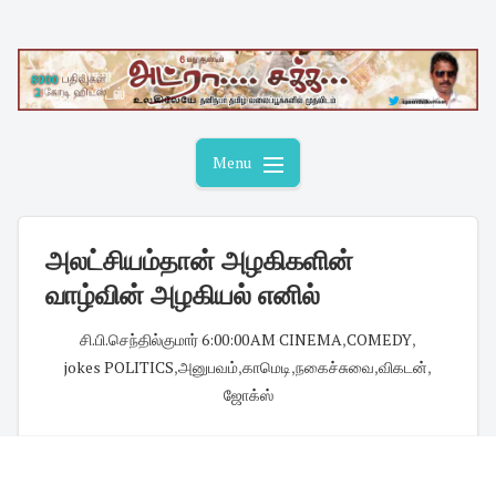
Skip
to
content
Menu
அலட்சியம்தான் அழகிகளின்
வாழ்வின் அழகியல் எனில்
சி.பி.செந்தில்குமார்
·
6:00:00 AM
·
CINEMA
,
COMEDY
,
jokes POLITICS
,
அனுபவம்
,
காமெடி
,
நகைச்சுவை
,
விகடன்
,
ஜோக்ஸ்