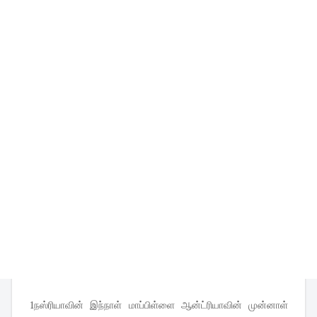
1நஸ்ரியாவின் இந்நாள் மாப்பிள்ளை ஆன்ட்ரியாவின் முன்னாள்