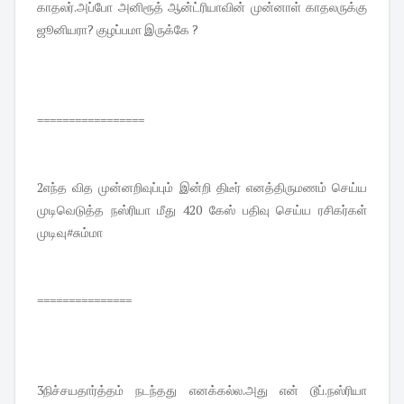
காதலர்.அப்போ அனிரூத் ஆன்ட்ரியாவின் முன்னாள் காதலருக்கு
ஜூனியரா? குழப்பமா இருக்கே ?
=================
2எந்த வித முன்னறிவுப்பும் இன்றி திடீர் எனத்திருமணம் செய்ய
முடிவெடுத்த நஸ்ரியா மீது 420 கேஸ் பதிவு செய்ய ரசிகர்கள்
முடிவு#சும்மா
===============
3நிச்சயதார்த்தம் நடந்தது எனக்கல்ல.அது என் டூப்.நஸ்ரியா