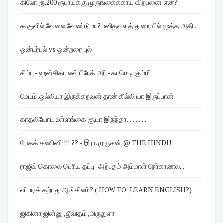
கிலோ ரூ.200 ரூபாய்க்கு முருங்கைக்காய் விற்பனை:ஏன்?
கூகுளில் வேலை வேண்டுமா?மனிதவளத் துறையில் மூத்த அதி...
ஒன்டர்புல் vs ஒன்றரை புல்
சிம்பு - ஹன்சிகா லவ் பிரேக் அப் - காமெடி கும்மி
மேடம் .ஒல்லியா இருக்கறவன் தான் கில்லி யா இருப்பான்
காதலியோட உள்ளங்கை சூடா இருந்தா..............
மேகக் கணினி!!!! ?? - இரா. முருகன் @ THE HINDU
ராஜீவ் கொலை பெரிய தப்பு- அற்புதம் அம்மாள் நேர்காணல...
எப்படிக் கற்பது ஆங்கிலம்? ( HOW TO ;LEARN ENGLISH?)
ஜிகினா ஜின்னு ,ஜீவிதம் ,மிருதுளா