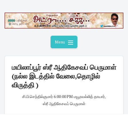
Skip
to
content
Menu
மயிலாப்பூர் ஸ்ரீ ஆதிகேசவப் பெருமாள்
(நல்ல இடத்தில் வேலை,தொழில்
விருத்தி )
சி.பி.செந்தில்குமார்
·
6:00:00 PM
·
மயூரவல்லித் தாயார்
,
ஸ்ரீ ஆதிகேசவப் பெருமாள்