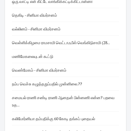
ஒரு வாட்டி என் கிட்டே வாங்கிக்கட்டிக்கிட்டான்னா
தெகிடி - சினிமா விமர்சனம்
வல்லினம் - சினிமா விமர்சனம்
வெள்ளிக்கிழமை ராமசாமி வெட்டாஃபீஸ் வெங்கிடுசாமி (28...
மணிமேகலையுடன் கூட்டு
வெண்மேகம் - சினிமா விமர்சனம்
நம்ப வெச்சு கழுத்தறுப்பதில் முன்னிலை.??
சமையல் ராணி சண்டி ராணி ஆனதன் பின்னணி என்ன? பறவை
உத...
கலிபோர்னியா தம்பதிக்கு 60 கோடி தங்கப் புதையல்