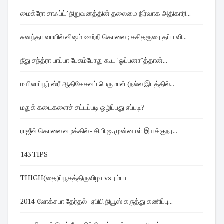
மைக்ரோ சாஃப்ட்’ நிறுவனத்தின் தலைமை நிர்வாக அதிகாரி...
சுனந்தா வாயில் விஷம் ஊற்றி கொலை ; சசிதரூரை தப்ப வி...
நீது சந்த்ரா பாப்பா பேசும்போது கூட "ஓப்பனா"த்தான்...
மயிலாப்பூர் ஸ்ரீ ஆதிகேசவப் பெருமாள் (நல்ல இடத்தில்...
மதுக் கடைகளைச் சட்டப்படி ஒழிப்பது எப்படி?
ராஜீவ் கொலை வழக்கில் - சி.பி.ஐ. முன்னாள் இயக்குநர...
143 TIPS
THIGH(தை)ப்பூசத்திருவிழா vs ரம்பா
2014-லோக்சபா தேர்தல் -ஏபிபி நியூஸ் கருத்து கணிப்பு...