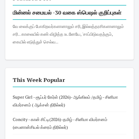
மின்னல் சமையல் -30 வகை ஸ்பெஷல் குறிப்புகள்
வே லைக்குப் போகிறவர்களானாலும் சரி, இல்லத்தரசிகளானாலும்
சரி... காலையில் கண் விழித்த உடனேயே, 'சாப்பிடுவதற்கும்,
கையில் எடுத்துச் செல்வ...
This Week Popular
Super Girl - சூப்பர் கேர்ள் (2026)- ஆங்கிலம் /தமிழ் - சினிமா
விமர்சனம் ( ஆக்சன் திரில்லர்)
Concity - கான் சிட்டி(2026)-தமிழ் - சினிமா விமர்சனம்
(பைனான்சியல் க்ரைம் திரில்லர்)