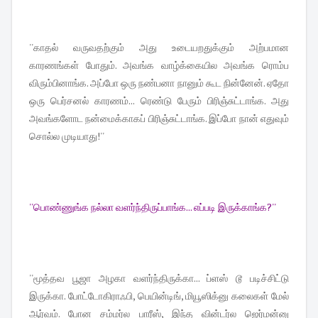
''காதல் வருவதற்கும் அது உடையறதுக்கும் அற்பமான
காரணங்கள் போதும். அவங்க வாழ்க்கையில அவங்க ரொம்ப
விரும்பினாங்க. அப்போ ஒரு நண்பனா நானும் கூட நின்னேன். ஏதோ
ஒரு பெர்சனல் காரணம்... ரெண்டு பேரும் பிரிஞ்சுட்டாங்க. அது
அவங்களோட நன்மைக்காகப் பிரிஞ்சுட்டாங்க. இப்போ நான் எதுவும்
சொல்ல முடியாது!''
''பொண்ணுங்க நல்லா வளர்ந்திருப்பாங்க... எப்படி இருக்காங்க?''
''மூத்தவ பூஜா அழகா வளர்ந்திருக்கா... ப்ளஸ் டூ படிச்சிட்டு
இருக்கா. போட்டோகிராஃபி, பெயின்டிங், மியூஸிக்னு கலைகள் மேல்
ஆர்வம். போன சம்மர்ல பாரீஸ், இந்த வின்டர்ல ஜெர்மன்னு