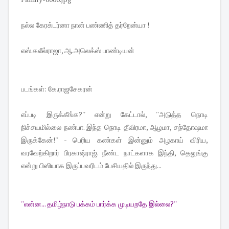
நல்ல கேரக்டர்னா நான் பண்ணித் தர்றேன்யா !
எஸ்.கலீல்ராஜா, ஆ.அலெக்ஸ் பாண்டியன்
படங்கள்: கே.ராஜசேகரன்
எப்படி இருக்கீங்க?'' என்று கேட்டால், ''அடுத்த நொடி
நிச்சயமில்லை நண்பா. இந்த நொடி தீவிரமா, ஆழமா, சந்தோஷமா
இருக்கேன்!'' - பெரிய கண்கள் இன்னும் அழகாய் விரிய,
வரவேற்கிறார் பிரகாஷ்ராஜ். நீண்ட நாட்களாக இந்தி, தெலுங்கு
என்று பிஸியாக இருப்பவரிடம் பேசியதில் இருந்து...
''என்ன... தமிழ்நாடு பக்கம் பார்க்க முடியறதே இல்லை?''