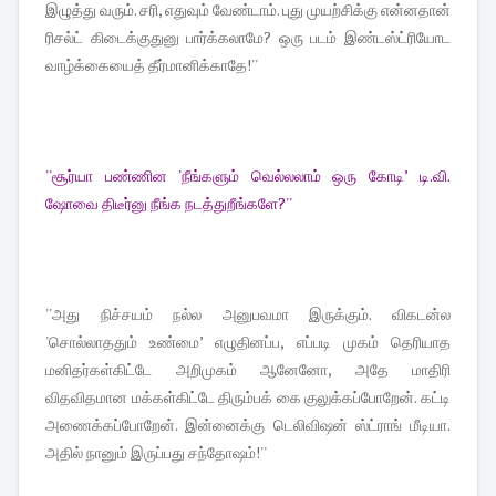
இழுத்து வரும். சரி, எதுவும் வேண்டாம். புது முயற்சிக்கு என்னதான்
ரிசல்ட் கிடைக்குதுனு பார்க்கலாமே? ஒரு படம் இண்டஸ்ட்ரியோட
வாழ்க்கையைத் தீர்மானிக்காதே!''
''சூர்யா பண்ணின 'நீங்களும் வெல்லலாம் ஒரு கோடி’ டி.வி.
ஷோவை திடீர்னு நீங்க நடத்துறீங்களே?''
''அது நிச்சயம் நல்ல அனுபவமா இருக்கும். விகடன்ல
'சொல்லாததும் உண்மை’ எழுதினப்ப, எப்படி முகம் தெரியாத
மனிதர்கள்கிட்டே அறிமுகம் ஆனேனோ, அதே மாதிரி
விதவிதமான மக்கள்கிட்டே திரும்பக் கை குலுக்கப்போறேன். கட்டி
அணைக்கப்போறேன். இன்னைக்கு டெலிவிஷன் ஸ்ட்ராங் மீடியா.
அதில் நானும் இருப்பது சந்தோஷம்!''