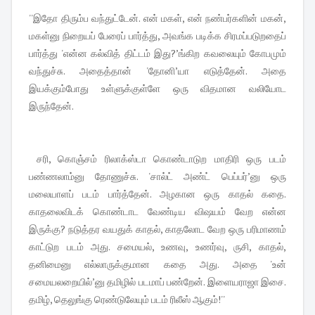
''இதோ திரும்ப வந்துட்டேன். என் மகள், என் நண்பர்களின் மகன்,
மகள்னு நிறையப் பேரைப் பார்த்து, அவங்க படிக்க சிரமப்படுறதைப்
பார்த்து 'என்ன கல்வித் திட்டம் இது?’ங்கிற கவலையும் கோபமும்
வந்துச்சு. அதைத்தான் 'தோனி’யா எடுத்தேன். அதை
இயக்கும்போது உள்ளுக்குள்ளே ஒரு விதமான வலியோட
இருந்தேன்.
சரி, கொஞ்சம் ரிலாக்ஸ்டா கொண்டாடுற மாதிரி ஒரு படம்
பண்ணலாம்னு தோணுச்சு. 'சால்ட் அண்ட் பெப்பர்’னு ஒரு
மலையாளப் படம் பார்த்தேன். அழகான ஒரு காதல் கதை.
காதலைவிடக் கொண்டாட வேண்டிய விஷயம் வேற என்ன
இருக்கு? நடுத்தர வயதுக் காதல், காதலோட வேற ஒரு பரிமாணம்
காட்டுற படம் அது. சமையல், உணவு, உணர்வு, ருசி, காதல்,
தனிமைனு எல்லாருக்குமான கதை அது. அதை 'உன்
சமையலறையில்’னு தமிழில் படமாப் பண்றேன். இளையராஜா இசை.
தமிழ், தெலுங்கு ரெண்டுலேயும் படம் ரிலீஸ் ஆகும்!''