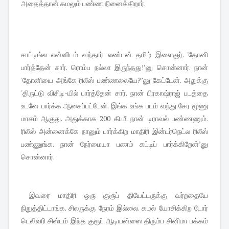
அதைத்தான் கமலும் பண்ண நினைக்கிறார்.
சாட்டிங்ல என்னிடம் வந்தார் லண்டன் தமிழ் இளைஞர். 'தோனி
பார்த்தேன் சார். ரொம்ப நல்லா இருந்தது!’னு சொன்னார். நான்
'தோனியை அங்கே ரிலீஸ் பண்ணலையே?’னு கேட்டேன். அதுக்கு
'திருட்டு விசிடி-யில் பார்த்தேன் சார். நான் பிரகாஷ்ராஜ் படத்தை
உடனே பார்க்க ஆசைப்பட்டேன். இங்க உங்க படம் வந்து சேர மூணு
மாசம் ஆகுது. அதுக்காக 200 கி.மீ. நான் டிராவல் பண்ணணும்.
ரிலீஸ் அன்னைக்கே நானும் பார்க்கிற மாதிரி இன்டர்நெட்ல ரிலீஸ்
பண்ணுங்க. நான் நேர்மையா பணம் கட்டிப் பார்க்கிறேன்’னு
சொன்னார்.
இவரை மாதிரி ஒரு குரூப் தியேட்டருக்கு வர்றதையே
நிறுத்திட்டாங்க. சிலருக்கு நேரம் இல்லை. கமல் யோசிக்கிற டோர்
டெலிவரி சிஸ்டம் இந்த குரூப் ஆடியன்ஸை திரும்ப சினிமா பக்கம்