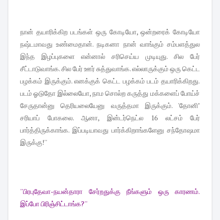
நான் தயாரிக்கிற படங்கள் ஒரு கோடியோ, ஒன்றரைக் கோடியோ
நஷ்டமாவது உண்மைதான். நடிகனா நான் வாங்கும் சம்பளத்துல
இந்த இழப்புகளை என்னால் சரிசெய்ய முடியுது. சில பேர்
சீட்டாடுவாங்க. சில பேர் ஊர் சுத்துவாங்க. எல்லாருக்கும் ஒரு கெட்ட
பழக்கம் இருக்கும். எனக்குக் கெட்ட பழக்கம் படம் தயாரிக்கிறது.
படம் ஓடுதோ இல்லையோ, நாம சொல்ற கருத்து மக்களைப் போய்ச்
சேருதான்னு தெரியலையேனு வருத்தமா இருக்கும். 'தோனி’
சரியாப் போகலை. ஆனா, இன்டர்நெட்ல 16 லட்சம் பேர்
பார்த்திருக்காங்க. இப்படியாவது பார்க்கிறாங்களேனு சந்தோஷமா
இருக்கு!''
''பிரபுதேவா-நயன்தாரா சேர்றதுக்கு நீங்களும் ஒரு காரணம்.
இப்போ பிரிஞ்சிட்டாங்க?''