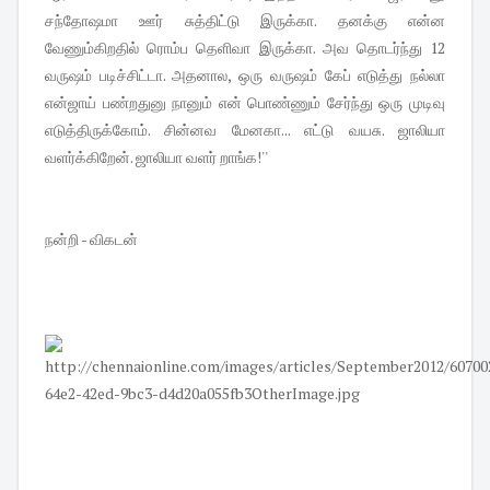
சந்தோஷமா ஊர் சுத்திட்டு இருக்கா. தனக்கு என்ன
வேணும்கிறதில் ரொம்ப தெளிவா இருக்கா. அவ தொடர்ந்து 12
வருஷம் படிச்சிட்டா. அதனால, ஒரு வருஷம் கேப் எடுத்து நல்லா
என்ஜாய் பண்றதுனு நானும் என் பொண்ணும் சேர்ந்து ஒரு முடிவு
எடுத்திருக்கோம். சின்னவ மேனகா... எட்டு வயசு. ஜாலியா
வளர்க்கிறேன். ஜாலியா வளர் றாங்க!''
நன்றி - விகடன்