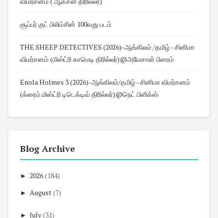
விமர்சனம் ( ஆக்சன் திரில்லர்)
சூப்பர் குட் பிலிம்சின் 100வது படம்
THE SHEEP DETECTIVES (2026)-ஆங்கிலம் /தமிழ் - சினிமா
விமர்சனம் (மிஸ்ட்ரி காமெடி திரில்லர்)@அமேசான் பிரைம்
Enola Holmes 3 (2026)-ஆங்கிலம்/தமிழ் - சினிமா விமர்சனம்
(க்ரைம் மிஸ்ட்ரி டிடெக்டிவ் திரில்லர்)@நெட் பிளிக்ஸ்
Blog Archive
►
2026
(184)
►
August
(7)
►
July
(31)