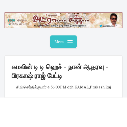
Skip
to
content
Menu
கமலின் டி டி ஹெச் - நான் ஆதரவு -
பிரகாஷ் ராஜ் பேட்டி
சி.பி.செந்தில்குமார்
·
4:36:00 PM
·
dth
,
KAMAL
,
Prakash Raj