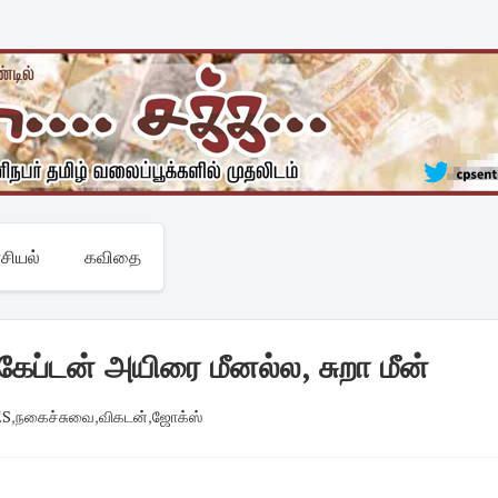
சியல்
கவிதை
ேப்டன் அயிரை மீனல்ல, சுறா மீன்
ES
,
நகைச்சுவை
,
விகடன்
,
ஜோக்ஸ்