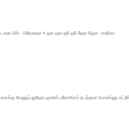
்ல, சுறா மீன் - பிரேமலதா # ஹா ஹா ஹி ஹி ஹோ ஹோ - ராதிகா
ன் எனக்கு வேணும்.ஓஹோ.குவிஸ் புரோகிராம் நடத்தவா பொண்ணு கட்றீ