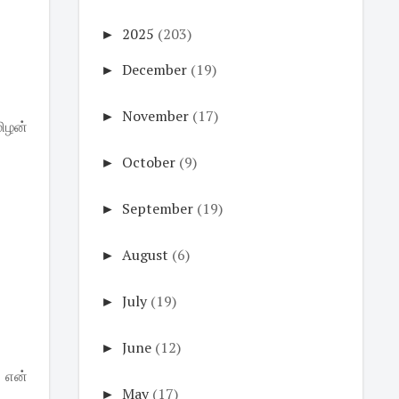
►
2025
(203)
►
December
(19)
►
November
(17)
ிழன்
►
October
(9)
►
September
(19)
►
August
(6)
►
July
(19)
►
June
(12)
் என்
►
May
(17)