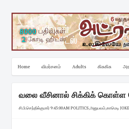
Skip
to
content
Home
விமர்சனம்
Adults
கிசுகிசு
அர
வலை வீசினால் சிக்கிக் கொள்ள க
சி.பி.செந்தில்குமார்
·
9:43:00 AM
·
POLITICS
,
அனுபவம்
,
காமெடி JOK