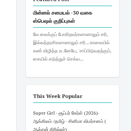
மின்னல் சமையல் -30 வகை
ஸ்பெஷல் குறிப்புகள்
வே லைக்குப் போகிறவர்களானாலும் சரி,
இல்லத்தரசிகளானாலும் சரி... காலையில்
கண் விழித்த உடனேயே, 'சாப்பிடுவதற்கும்,
கையில் எடுத்துச் செல்வ...
This Week Popular
Super Girl - சூப்பர் கேர்ள் (2026)-
ஆங்கிலம் /தமிழ் - சினிமா விமர்சனம் (
ஆக்சன் திரில்லர்)