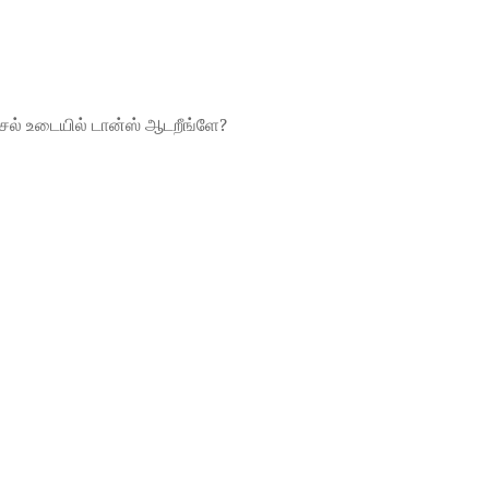
ீச்சல் உடையில் டான்ஸ் ஆடறீங்ளே?