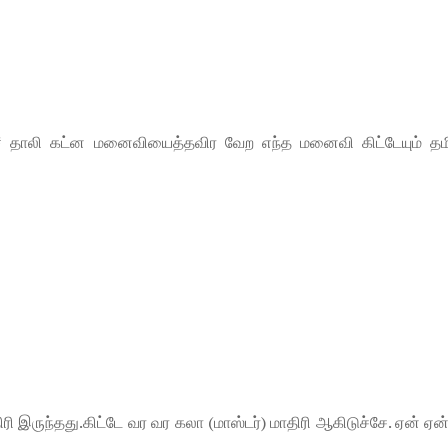
ார்# தாலி கட்ன மனைவியைத்தவிர வேற எந்த மனைவி கிட்டேயும் தம
ரி இருந்தது.கிட்டே வர வர கலா (மாஸ்டர்) மாதிரி ஆகிடுச்சே. ஏன் ஏன