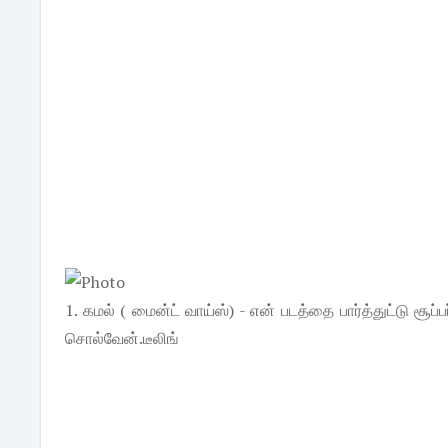
1. கமல் ( மைன்ட் வாய்ஸ்) - என் படத்தை பார்த்துட்டு ச
சொல்வேன்.டீலிங்